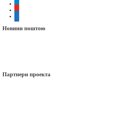
telegram
youtube
rss
Новини поштою
Партнери проекта