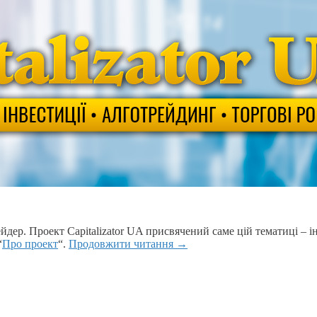
дер. Проект Capitalizator UA присвячений саме цій тематиці – ін
“
Про проект
“.
Продовжити читання
→