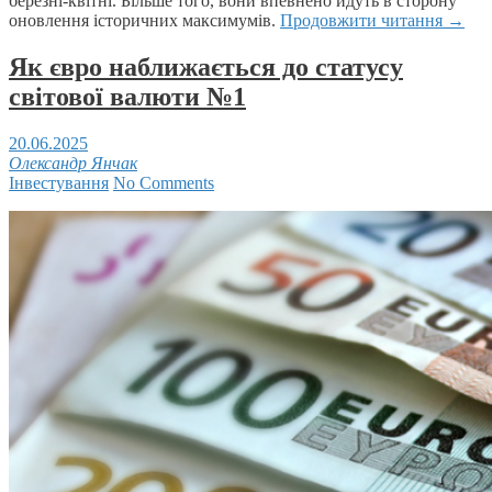
березні-квітні. Більше того, вони впевнено йдуть в сторону
оновлення історичних максимумів.
Продовжити читання
→
Як євро наближається до статусу
світової валюти №1
20.06.2025
Олександр Янчак
Інвестування
No Comments