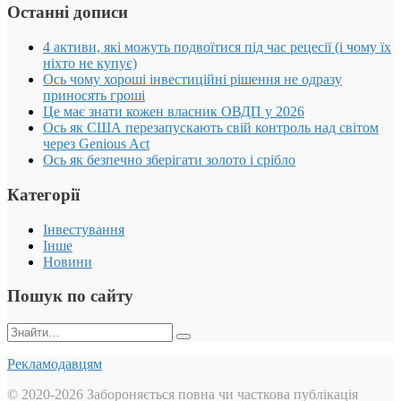
Останні дописи
4 активи, які можуть подвоїтися під час рецесії (і чому їх
ніхто не купує)
Ось чому хороші інвестиційні рішення не одразу
приносять гроші
Це має знати кожен власник ОВДП у 2026
Ось як США перезапускають свій контроль над світом
через Genious Act
Ось як безпечно зберігати золото і срібло
Категорії
Інвестування
Інше
Новини
Пошук по сайту
Пошук:
Рекламодавцям
© 2020-2026 Забороняється повна чи часткова публікація