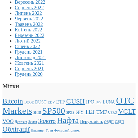
Вересень 2022
Серпень 2022
Липень 2022
Червень 2022
Травень 2022
Квітень 2022
Березень 2022
Лютий 2022
Січень 2022
Грудень 2021
Листопад 2021
Жовтень 2021
Серпень 2021
Грудень 2020
Мітки
OTC
Bitcoin
GUSH
ETF
IPO
DUST
LUNA
DOGE
EDV
IVV
Markets
SP500
VGLT
TLT
TMF
SPY
SHIB
SPXS
UPRO
Нафта
Золото
VOO
Нерухомість
Депозит
Земля
ОВДП
ОЗДП
Облігації
Пшениця
Уран
Фондовий ринок