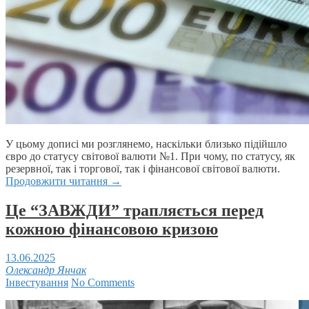
У цьому дописі ми розглянемо, наскільки близько підійшло
євро до статусу світової валюти №1. При чому, по статусу, як
резервної, так і торгової, так і фінансової світової валюти.
Продовжити читання
→
Це “ЗАВЖДИ” трапляється перед
кожною фінансовою кризою
13.06.2025
Олександр Янчак
Інвестування
No Comments