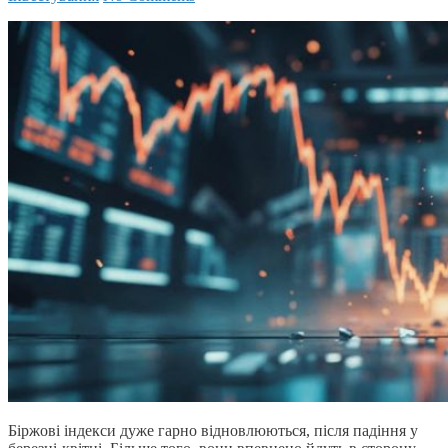
Біржові індекси дуже гарно відновлюються, після падіння у