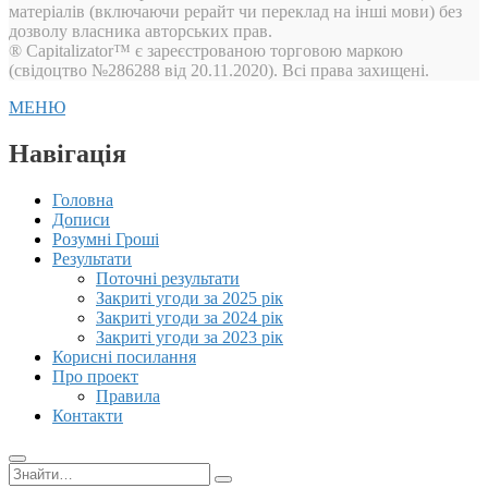
матеріалів (включаючи рерайт чи переклад на інші мови) без
дозволу власника авторських прав.
® Capitalizator™ є зареєстрованою торговою маркою
(свідоцтво №286288 від 20.11.2020). Всі права захищені.
МЕНЮ
Навігація
Головна
Дописи
Розумні Гроші
Результати
Поточні результати
Закриті угоди за 2025 рік
Закриті угоди за 2024 рік
Закриті угоди за 2023 рік
Корисні посилання
Про проект
Правила
Контакти
Пошук: