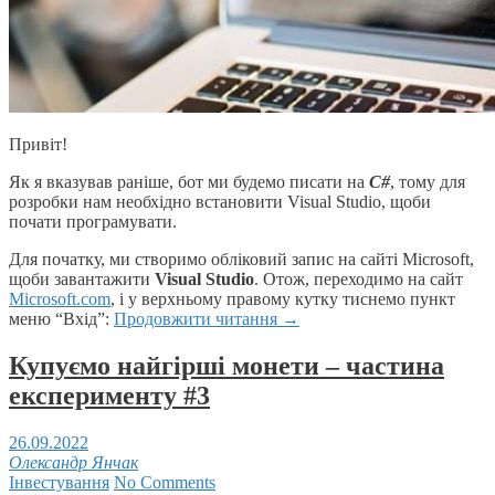
Привіт!
Як я вказував раніше, бот ми будемо писати на
C#
, тому для
розробки нам необхідно встановити Visual Studio, щоби
почати програмувати.
Для початку, ми створимо обліковий запис на сайті Microsoft,
щоби завантажити
Visual Studio
. Отож, переходимо на сайт
Microsoft.com
, і у верхньому правому кутку тиснемо пункт
меню “Вхід”:
Продовжити читання
→
Купуємо найгірші монети – частина
експерименту #3
26.09.2022
Олександр Янчак
Інвестування
No Comments