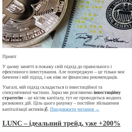
Привіт
У цьому занятті я покажу свій підхід до правильного і
ефективного інвестування. Але попереджую – це тільки моє
бачення і мій підхід, і аж ніяк не фінансова рекомендація.
Узагалі, мій підхід складається із інвестиційної та
спекулятивної частини. Зараз ми розглянемо
інвестиційну
стратегію
– це кістяк капіталу, тут не проводиться жодних
ризикових дій. Ціль цього рахунку – постійне збільшення
капіталізації активів💰.
Продовжити читання
→
LUNC – ідеальний трейд, уже +200%