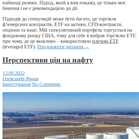
найвищі ризики. Підхід, який я вам покажу, це тільки моє
бачення і не є рекомендацією до дії.
Підходів до спекуляцій може бути багато, це торгівля
ф’ючерсних контрактів, ETF на активи, CFD-контракти,
опціони та інше. Мій спекулятивний портфель торгується на
фондовому ринку США, тому для себе я вибрав торгівлю ETF,
при чому, де це можливо – використовую
плечові ETF
(leveraged ETF).
Продовжити читання
→
Перспективи цін на нафту
13.09.2022
Олександр Янчак
Інвестування
No Comments