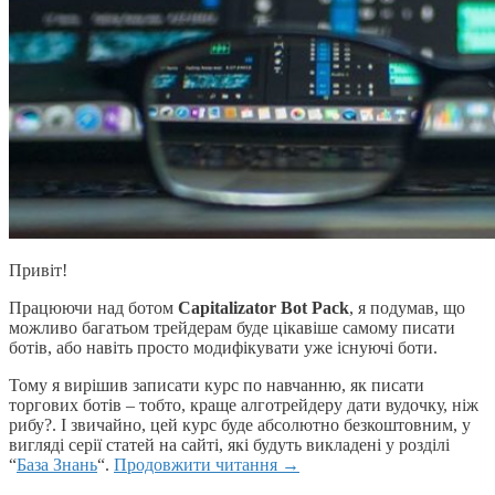
Привіт!
Працюючи над ботом
Capitalizator Bot Pack
, я подумав, що
можливо багатьом трейдерам буде цікавіше самому писати
ботів, або навіть просто модифікувати уже існуючі боти.
Тому я вирішив записати курс по навчанню, як писати
торгових ботів – тобто, краще алготрейдеру дати вудочку, ніж
рибу?. І звичайно, цей курс буде абсолютно безкоштовним, у
вигляді серії статей на сайті, які будуть викладені у розділі
“
База Знань
“.
Продовжити читання
→