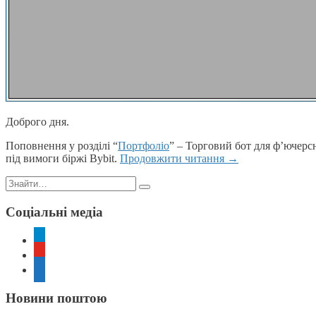
Доброго дня.
Поповнення у розділі “
Портфоліо
” – Торговий бот для ф’ючерс
під вимоги біржі Bybit.
Продовжити читання
→
Пошук:
Соціальні медіа
telegram
youtube
rss
Новини поштою