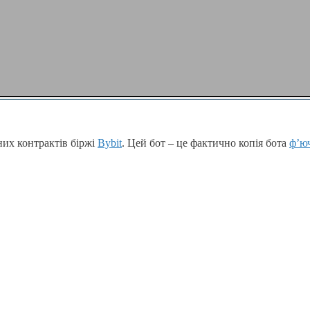
них контрактів біржі
Bybit
. Цей бот – це фактично копія бота
ф’юч