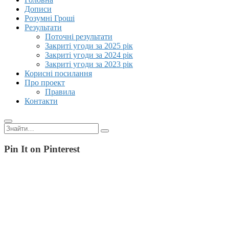
Дописи
Розумні Гроші
Результати
Поточні результати
Закриті угоди за 2025 рік
Закриті угоди за 2024 рік
Закриті угоди за 2023 рік
Корисні посилання
Про проект
Правила
Контакти
Пошук:
Pin It on Pinterest