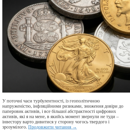
У поточні часи турбулентності, із геополітичною
напруженістю, інфляційними ризиками, зниження довіри до
паперовик активів, і все більшої абстрактності цифрових
активів, які я на мене, в якийсь момент звернули не туди –
інвестору варто дивитися у сторону чогось твердого і
зрозумілого.
Продовжити читання
→