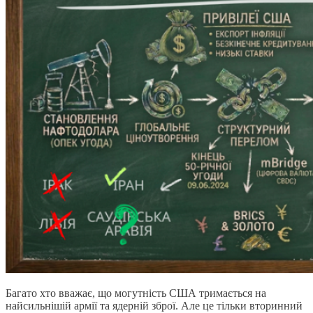
Багато хто вважає, що могутність США тримається на
найсильнішій армії та ядерній зброї. Але це тільки вторинний