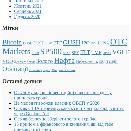
Листопад 2021
Жовтень 2021
Серпень 2021
Грудень 2020
Мітки
OTC
Bitcoin
GUSH
ETF
IPO
DUST
LUNA
DOGE
EDV
IVV
Markets
SP500
VGLT
TLT
TMF
SPY
SHIB
SPXS
UPRO
Нафта
Золото
VOO
Нерухомість
Депозит
Земля
ОВДП
ОЗДП
Облігації
Пшениця
Уран
Фондовий ринок
Останні дописи
Ось чому хороші інвестиційні рішення не одразу
приносять гроші
Це має знати кожен власник ОВДП у 2026
Ось як США перезапускають свій контроль над світом
через Genious Act
Ось як безпечно зберігати золото і срібло
15 прийомів фінансового виживання, які від тебе
приховують банки