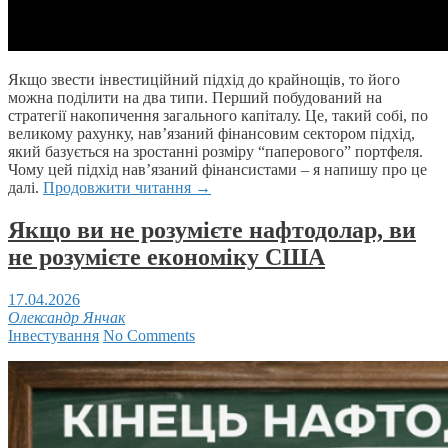
Якщо звести інвестиційний підхід до крайнощів, то його
можна поділити на два типи. Перший побудований на
стратегії накопичення загального капіталу. Це, такий собі, по
великому рахунку, нав’язаний фінансовим сектором підхід,
який базується на зростанні розміру “паперового” портфеля.
Чому цей підхід нав’язаний фінансистами – я напишу про це
далі.
Продовжити читання
→
Якщо ви не розумієте нафтодолар, ви
не розумієте економіку США
17.04.2026
Олександр Янчак
Інвестування
No Comments