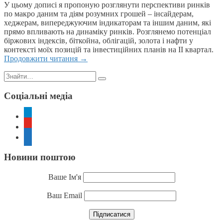
У цьому дописі я пропоную розглянути перспективи ринків
по макро даним та діям розумних грошей – інсайдерам,
хеджерам, випереджуючим індикаторам та іншим даним, які
прямо впливають на динаміку ринків. Розглянемо потенціал
біржових індексів, біткойна, облігацій, золота і нафти у
контексті моїх позицій та інвестиційних планів на ІІ квартал.
Продовжити читання
→
Пошук:
Соціальні медіа
telegram
youtube
rss
Новини поштою
Ваше Ім'я
Ваш Email