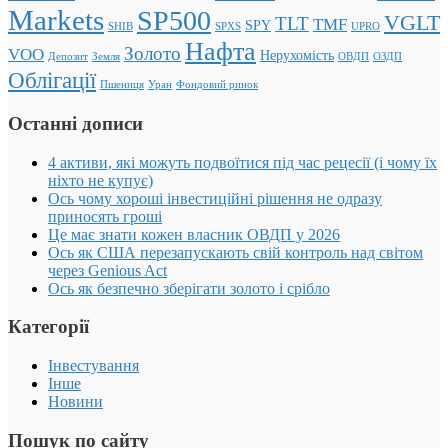
Markets
SP500
VGLT
TLT
TMF
SPY
SHIB
SPXS
UPRO
Нафта
Золото
VOO
Нерухомість
Депозит
Земля
ОВДП
ОЗДП
Облігації
Пшениця
Уран
Фондовий ринок
Останні дописи
4 активи, які можуть подвоїтися під час рецесії (і чому їх
ніхто не купує)
Ось чому хороші інвестиційні рішення не одразу
приносять гроші
Це має знати кожен власник ОВДП у 2026
Ось як США перезапускають свій контроль над світом
через Genious Act
Ось як безпечно зберігати золото і срібло
Категорії
Інвестування
Інше
Новини
Пошук по сайту