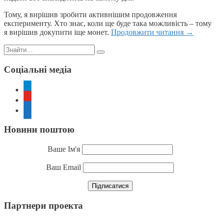
Тому, я вирішив зробити активнішим продовження
експерименту. Хто знає, коли ще буде така можливість – тому
я вирішив докупити іще монет.
Продовжити читання
→
Пошук:
Соціальні медіа
telegram
youtube
rss
Новини поштою
Ваше Ім'я
Ваш Email
Партнери проекта