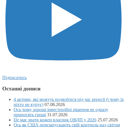
Підписатись
Останні дописи
4 активи, які можуть подвоїтися під час рецесії (і чому їх
ніхто не купує)
07.08.2026
Ось чому хороші інвестиційні рішення не одразу
приносять гроші
31.07.2026
Це має знати кожен власник ОВДП у 2026
25.07.2026
Ось як США перезапускають свій контроль над світом