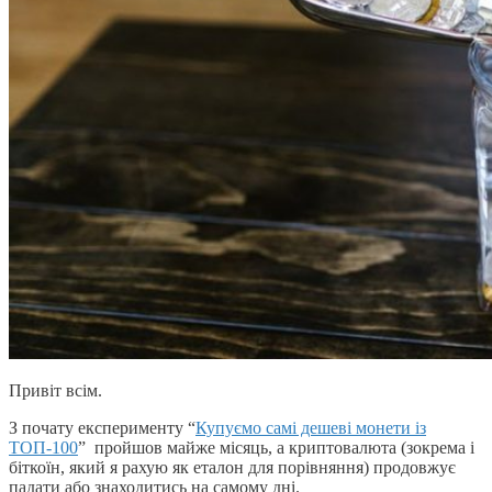
Привіт всім.
З почату експерименту “
Купуємо самі дешеві монети із
ТОП-100
” пройшов майже місяць, а криптовалюта (зокрема і
біткоїн, який я рахую як еталон для порівняння) продовжує
падати або знаходитись на самому дні.