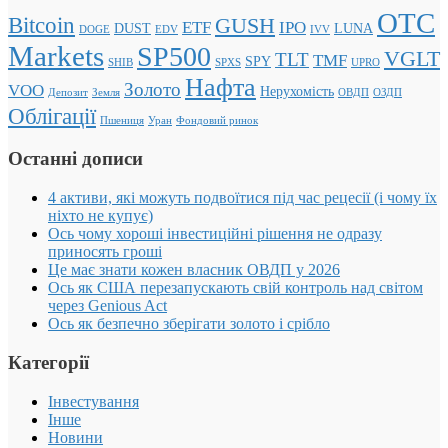
OTC
Bitcoin
GUSH
ETF
IPO
DUST
LUNA
DOGE
EDV
IVV
Markets
SP500
VGLT
TLT
TMF
SPY
SHIB
SPXS
UPRO
Нафта
Золото
VOO
Нерухомість
Депозит
Земля
ОВДП
ОЗДП
Облігації
Пшениця
Уран
Фондовий ринок
Останні дописи
4 активи, які можуть подвоїтися під час рецесії (і чому їх
ніхто не купує)
Ось чому хороші інвестиційні рішення не одразу
приносять гроші
Це має знати кожен власник ОВДП у 2026
Ось як США перезапускають свій контроль над світом
через Genious Act
Ось як безпечно зберігати золото і срібло
Категорії
Інвестування
Інше
Новини