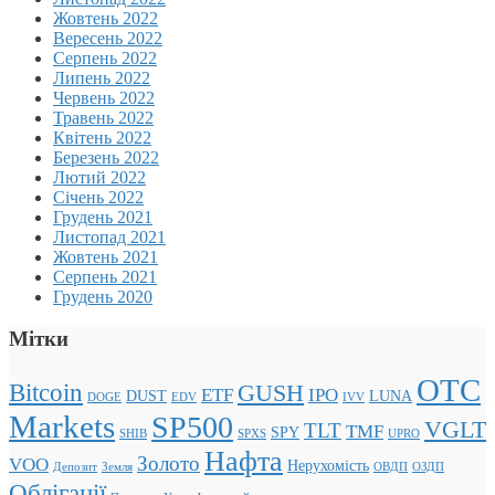
Жовтень 2022
Вересень 2022
Серпень 2022
Липень 2022
Червень 2022
Травень 2022
Квітень 2022
Березень 2022
Лютий 2022
Січень 2022
Грудень 2021
Листопад 2021
Жовтень 2021
Серпень 2021
Грудень 2020
Мітки
OTC
Bitcoin
GUSH
ETF
IPO
DUST
LUNA
DOGE
EDV
IVV
Markets
SP500
VGLT
TLT
TMF
SPY
SHIB
SPXS
UPRO
Нафта
Золото
VOO
Нерухомість
Депозит
Земля
ОВДП
ОЗДП
Облігації