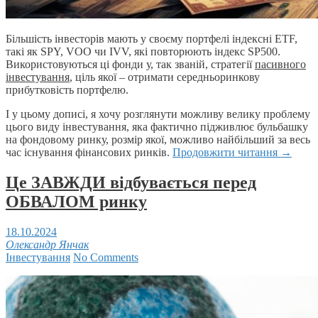
Більшість інвесторів мають у своєму портфелі індексні ETF,
такі як SPY, VOO чи IVV, які повторюють індекс SP500.
Використовуються ці фонди у, так званій, стратегії
пасивного
інвестування
, ціль якої – отримати середньоринкову
прибутковість портфелю.
І у цьому дописі, я хочу розглянути можливу велику проблему
цього виду інвестування, яка фактично підживлює бульбашку
на фондовому ринку, розмір якої, можливо найбільший за весь
час існування фінансових ринків.
Продовжити читання
→
Це ЗАВЖДИ відбувається перед
ОБВАЛОМ ринку
18.10.2024
Олександр Янчак
Інвестування
No Comments