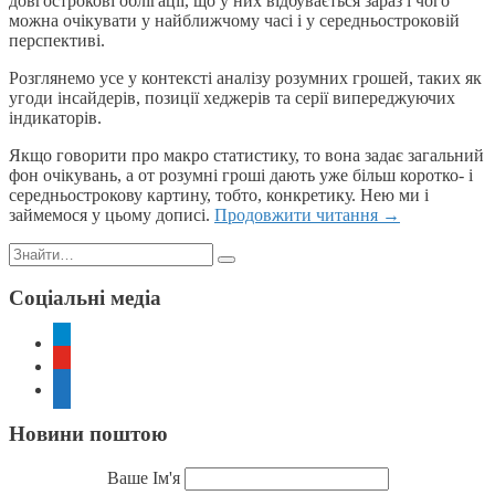
довгострокові облігації, що у них відбувається зараз і чого
можна очікувати у найближчому часі і у середньостроковій
перспективі.
Розглянемо усе у контексті аналізу розумних грошей, таких як
угоди інсайдерів, позиції хеджерів та серії випереджуючих
індикаторів.
Якщо говорити про макро статистику, то вона задає загальний
фон очікувань, а от розумні гроші дають уже більш коротко- і
середньострокову картину, тобто, конкретику. Нею ми і
займемося у цьому дописі.
Продовжити читання
→
Пошук:
Соціальні медіа
telegram
youtube
rss
Новини поштою
Ваше Ім'я