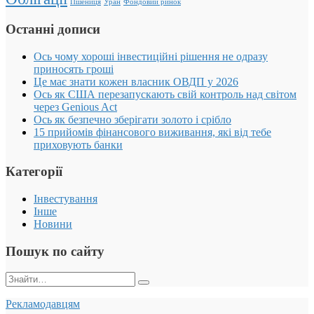
Пшениця
Уран
Фондовий ринок
Останні дописи
Ось чому хороші інвестиційні рішення не одразу
приносять гроші
Це має знати кожен власник ОВДП у 2026
Ось як США перезапускають свій контроль над світом
через Genious Act
Ось як безпечно зберігати золото і срібло
15 прийомів фінансового виживання, які від тебе
приховують банки
Категорії
Інвестування
Інше
Новини
Пошук по сайту
Пошук:
Рекламодавцям