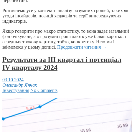
перспективі.
Розглянемо усе у контексті аналізу розумних грошей, таких як
угоди інсайдерів, позиції хеджерів та серії випереджуючих
індикаторів.
Якщо говорити про макро статистику, то вона задає загальний
фон очікувань, а от розумні гроші дають уже більш коротко- і
середньострокову картину, тобто, конкретику. Нею ми і
займемося у цьому дописі.
Продовжити читання
→
Результати за ІІІ квартал і потенціал
IV кварталу 2024
03.10.2024
Олександр Янчак
Інвестування
No Comments