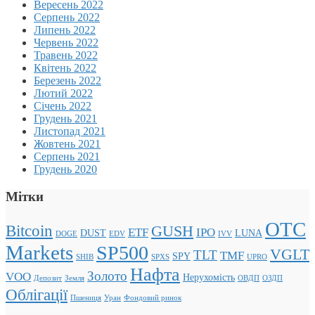
Вересень 2022
Серпень 2022
Липень 2022
Червень 2022
Травень 2022
Квітень 2022
Березень 2022
Лютий 2022
Січень 2022
Грудень 2021
Листопад 2021
Жовтень 2021
Серпень 2021
Грудень 2020
Мітки
OTC
Bitcoin
GUSH
ETF
IPO
DUST
LUNA
DOGE
EDV
IVV
Markets
SP500
VGLT
TLT
TMF
SPY
SHIB
SPXS
UPRO
Нафта
Золото
VOO
Нерухомість
Депозит
Земля
ОВДП
ОЗДП
Облігації
Пшениця
Уран
Фондовий ринок