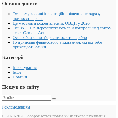
Останні дописи
Ось чому хороші інвестиційні рішення не одразу
приносять гроші
Це має знати кожен власник ОВДП у 2026
Ось як США перезапускають свій контроль над світом
через Genious Act
Ось як безпечно зберігати золото і срібло
15 прийомів фінансового виживання, які від тебе
приховують банки
Категорії
Інвестування
Інше
Новини
Пошук по сайту
Пошук:
Рекламодавцям
© 2020-2026 Забороняється повна чи часткова публікація