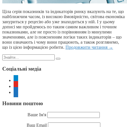
Ціла серія показників та індикаторів ринку вказують на те, що
найближчим часом, із високою ймовірністю, світова економіка
зануриться у рецесію або уже знаходиться у ній. І у цьому
дописі ми пройдемось по таким самим важливим і точним
показниками, але не просто із порівнянням із минулими
значеннями, але із поясненням логіки таких індикаторів – що
вони означають і чому вини працюють, а також розглянемо,
що із цією інформацією робити.
Продовжити читання
→
Пошук:
Соціальні медіа
telegram
youtube
rss
Новини поштою
Ваше Ім'я
Ваш Email