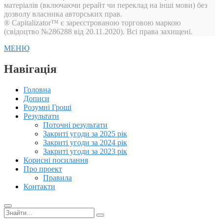
матеріалів (включаючи рерайт чи переклад на інші мови) без
дозволу власника авторських прав.
® Capitalizator™ є зареєстрованою торговою маркою
(свідоцтво №286288 від 20.11.2020). Всі права захищені.
МЕНЮ
Навігація
Головна
Дописи
Розумні Гроші
Результати
Поточні результати
Закриті угоди за 2025 рік
Закриті угоди за 2024 рік
Закриті угоди за 2023 рік
Корисні посилання
Про проект
Правила
Контакти
Пошук: