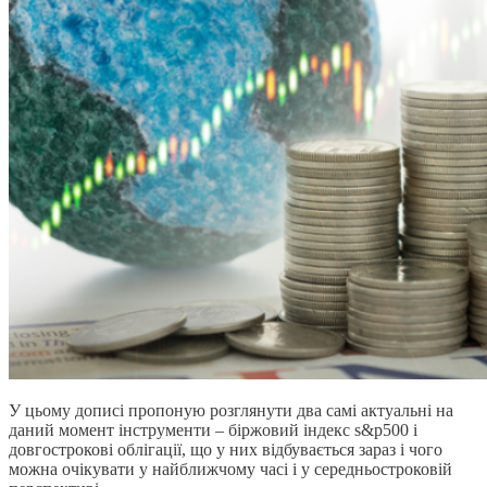
У цьому дописі пропоную розглянути два самі актуальні на
даний момент інструменти – біржовий індекс s&p500 і
довгострокові облігації, що у них відбувається зараз і чого
можна очікувати у найближчому часі і у середньостроковій