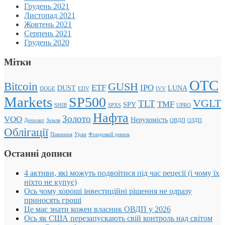
Грудень 2021
Листопад 2021
Жовтень 2021
Серпень 2021
Грудень 2020
Мітки
OTC
Bitcoin
GUSH
ETF
IPO
DUST
LUNA
DOGE
EDV
IVV
Markets
SP500
VGLT
TLT
TMF
SPY
SHIB
SPXS
UPRO
Нафта
Золото
VOO
Нерухомість
Депозит
Земля
ОВДП
ОЗДП
Облігації
Пшениця
Уран
Фондовий ринок
Останні дописи
4 активи, які можуть подвоїтися під час рецесії (і чому їх
ніхто не купує)
Ось чому хороші інвестиційні рішення не одразу
приносять гроші
Це має знати кожен власник ОВДП у 2026
Ось як США перезапускають свій контроль над світом