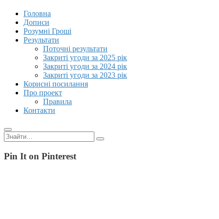
Головна
Дописи
Розумні Гроші
Результати
Поточні результати
Закриті угоди за 2025 рік
Закриті угоди за 2024 рік
Закриті угоди за 2023 рік
Корисні посилання
Про проект
Правила
Контакти
Пошук:
Pin It on Pinterest