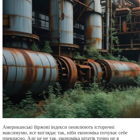
Американські біржові індекси оновлюють історичні
максимуми, все виглядає так, ніби економіка почуває себе
прекрасно. Але це не так, економіка штатів точно не в