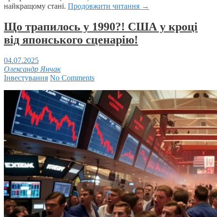
найкращому стані.
Продовжити читання
→
Що трапилось у 1990?! США у кроці
від японського сценарію!
04.07.2025
Олександр Янчак
Інвестування
No Comments