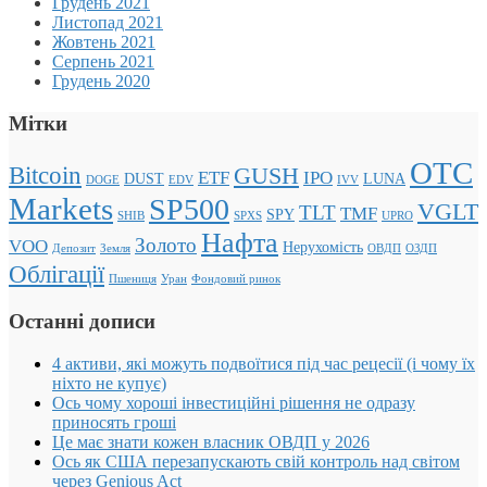
Грудень 2021
Листопад 2021
Жовтень 2021
Серпень 2021
Грудень 2020
Мітки
OTC
Bitcoin
GUSH
ETF
IPO
DUST
LUNA
DOGE
EDV
IVV
Markets
SP500
VGLT
TLT
TMF
SPY
SHIB
SPXS
UPRO
Нафта
Золото
VOO
Нерухомість
Депозит
Земля
ОВДП
ОЗДП
Облігації
Пшениця
Уран
Фондовий ринок
Останні дописи
4 активи, які можуть подвоїтися під час рецесії (і чому їх
ніхто не купує)
Ось чому хороші інвестиційні рішення не одразу
приносять гроші
Це має знати кожен власник ОВДП у 2026
Ось як США перезапускають свій контроль над світом
через Genious Act