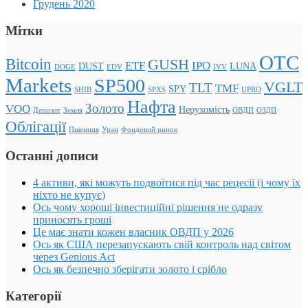
Грудень 2020
Мітки
OTC
Bitcoin
GUSH
ETF
IPO
DUST
LUNA
DOGE
EDV
IVV
Markets
SP500
VGLT
TLT
TMF
SPY
SHIB
SPXS
UPRO
Нафта
Золото
VOO
Нерухомість
Депозит
Земля
ОВДП
ОЗДП
Облігації
Пшениця
Уран
Фондовий ринок
Останні дописи
4 активи, які можуть подвоїтися під час рецесії (і чому їх
ніхто не купує)
Ось чому хороші інвестиційні рішення не одразу
приносять гроші
Це має знати кожен власник ОВДП у 2026
Ось як США перезапускають свій контроль над світом
через Genious Act
Ось як безпечно зберігати золото і срібло
Категорії