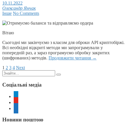
10.11.2022
Олександр Янчак
Інше
No Comments
Вітаю
Сьогодні ми закінчуємо з класом для оброки API криптобіржі.
Всі необхідні відкриті методи ми запрограмували у
попередній раз, а зараз програмуємо обробку закритих
(шифрованих) методів.
Продовжити читання
→
Пагінація
1
2
3
4
Next
Пошук:
записів
Соціальні медіа
telegram
youtube
rss
Новини поштою