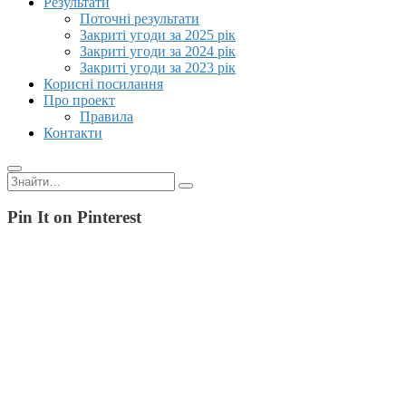
Результати
Поточні результати
Закриті угоди за 2025 рік
Закриті угоди за 2024 рік
Закриті угоди за 2023 рік
Корисні посилання
Про проект
Правила
Контакти
Пошук:
Pin It on Pinterest