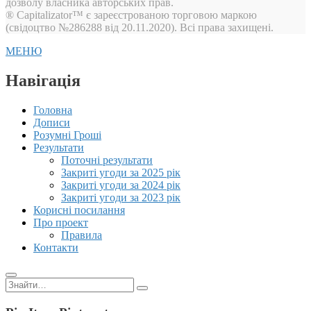
дозволу власника авторських прав.
® Capitalizator™ є зареєстрованою торговою маркою
(свідоцтво №286288 від 20.11.2020). Всі права захищені.
МЕНЮ
Навігація
Головна
Дописи
Розумні Гроші
Результати
Поточні результати
Закриті угоди за 2025 рік
Закриті угоди за 2024 рік
Закриті угоди за 2023 рік
Корисні посилання
Про проект
Правила
Контакти
Пошук: