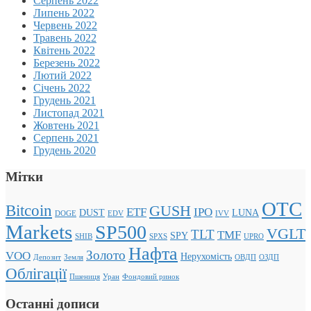
Серпень 2022
Липень 2022
Червень 2022
Травень 2022
Квітень 2022
Березень 2022
Лютий 2022
Січень 2022
Грудень 2021
Листопад 2021
Жовтень 2021
Серпень 2021
Грудень 2020
Мітки
OTC
Bitcoin
GUSH
ETF
IPO
DUST
LUNA
DOGE
EDV
IVV
Markets
SP500
VGLT
TLT
TMF
SPY
SHIB
SPXS
UPRO
Нафта
Золото
VOO
Нерухомість
Депозит
Земля
ОВДП
ОЗДП
Облігації
Пшениця
Уран
Фондовий ринок
Останні дописи