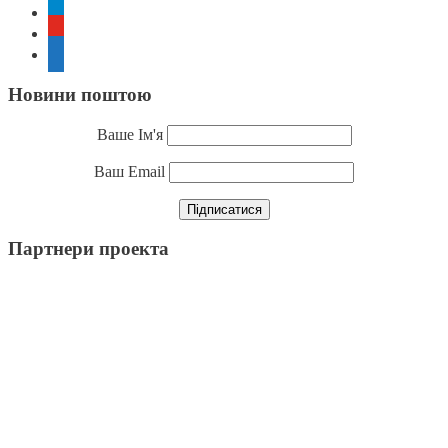
telegram
youtube
rss
Новини поштою
Ваше Ім'я
Ваш Email
Партнери проекта