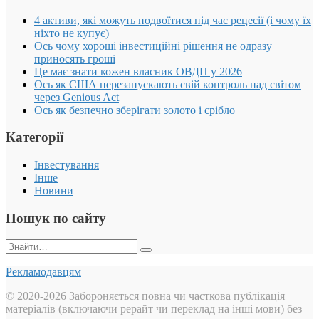
4 активи, які можуть подвоїтися під час рецесії (і чому їх
ніхто не купує)
Ось чому хороші інвестиційні рішення не одразу
приносять гроші
Це має знати кожен власник ОВДП у 2026
Ось як США перезапускають свій контроль над світом
через Genious Act
Ось як безпечно зберігати золото і срібло
Категорії
Інвестування
Інше
Новини
Пошук по сайту
Пошук:
Рекламодавцям
© 2020-2026 Забороняється повна чи часткова публікація
матеріалів (включаючи рерайт чи переклад на інші мови) без