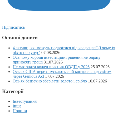
Підписатись
Останні дописи
4 активи, які можуть подвоїтися під час рецесії (і чому їх
ніхто не купує)
07.08.2026
Ось чому хороші інвестиційні рішення не одразу
приносять гроші
31.07.2026
Це має знати кожен власник ОВДП у 2026
25.07.2026
Ось як США перезапускають свій контроль над світом
через Genious Act
17.07.2026
Ось як безпечно зберігати золото і срібло
10.07.2026
Категорії
Інвестування
Інше
Новини