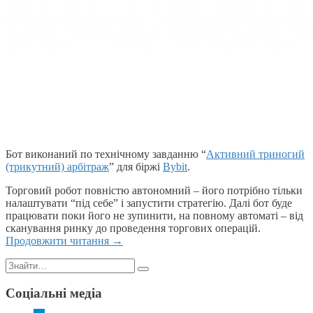
Бот виконаний по технічному завданню “
Активний триногий
(трикутний) арбітраж
” для біржі
Bybit
.
Торговий робот повністю автономний – його потрібно тільки
налаштувати “під себе” і запустити стратегію. Далі бот буде
працювати поки його не зупинити, на повному автоматі – від
сканування ринку до проведення торгових операцій.
Продовжити читання
→
Пошук:
Соціальні медіа