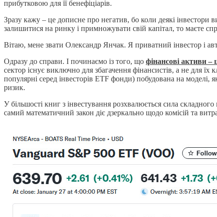
прибутковою для її бенефіціарів.
Зразу кажу – це дописне про негатив, бо коли деякі інвестори в
залишитися на ринку і примножувати свій капітал, то маєте спр
Вітаю, мене звати Олександр Янчак. Я приватний інвестор і ав
Одразу до справи. І починаємо із того, що
фінансові активи – 
сектор існує виключно для збагачення фінансистів, а не для їх к
популярні серед інвесторів ETF фонди) побудована на моделі, я
ризик.
У більшості книг з інвестування розхвалюється сила складного 
самий математичний закон діє дзеркально щодо комісій та витр