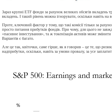
Зараз крупні ETF фонди за рахунок великих обсягів вкладень т
вкладень. І такий рівень можна ігнорувати, оскільки навіть на
Проте, ключовий фактор у тому, що такі комісії тільки за рахуно
просто питання прибутків фондів. При чому, для цього не завжд
«пасивне інвестування», та ж токенізація активів може змінити
Варіантів є багато.
Але це так, квіточки, саме гірше, як я говорив – це те, що риз
надприбутки, оскільки, навіть за умови провалу, за усе заплатит