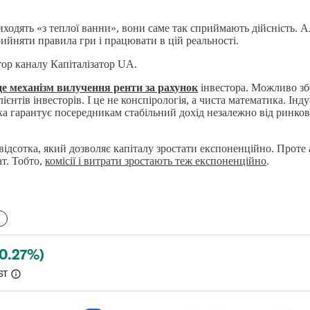
иходять «з теплої ванни», вони саме так сприймають дійсність. А
ийняти правила гри і працювати в цій реальності.
тор каналу Капіталізатор UA.
це механізм вилучення ренти за рахунок
інвестора. Можливо збо
лієнтів інвесторів. І це не конспірологія, а чиста математика. І
ка гарантує посередникам стабільний дохід незалежно від ринкових
відсотка, який дозволяє капіталу зростати експоненційно. Проте
ат. Тобто,
комісії і витрати зростають теж експоненційно
.