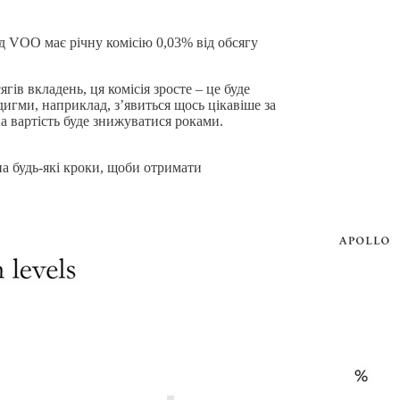
д VOO має річну комісію 0,03% від обсягу
гів вкладень, ця комісія зросте – це буде
дигми, наприклад, з’явиться щось цікавіше за
на вартість буде знижуватися роками.
 на будь-які кроки, щоби отримати