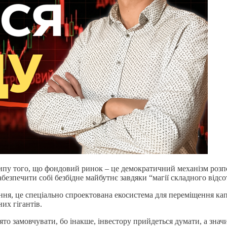
ипу того, що фондовий ринок – це демократичний механізм розпод
безпечити собі безбідне майбутнє завдяки “магії складного відсо
ння, це спеціально спроектована екосистема для переміщення кап
их гігантів.
ято замовчувати, бо інакше, інвестору прийдеться думати, а знач