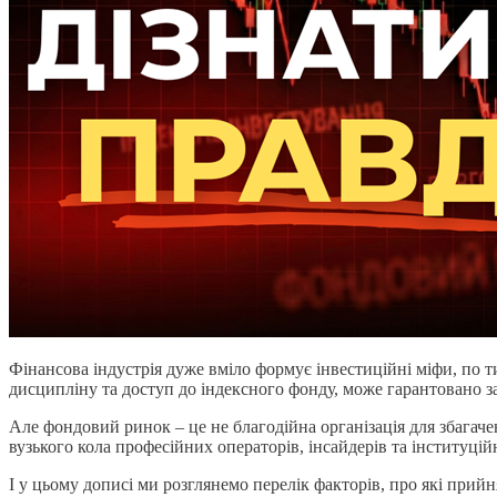
Фінансова індустрія дуже вміло формує інвестиційні міфи, по т
дисципліну та доступ до індексного фонду, може гарантовано за
Але фондовий ринок – це не благодійна організація для збагаче
вузького кола професійних операторів, інсайдерів та інституційн
І у цьому дописі ми розглянемо перелік факторів, про які прийн