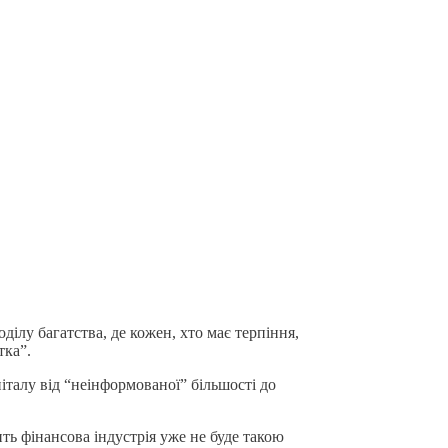
ілу багатства, де кожен, хто має терпіння,
тка”.
італу від “неінформованої” більшості до
ить фінансова індустрія уже не буде такою