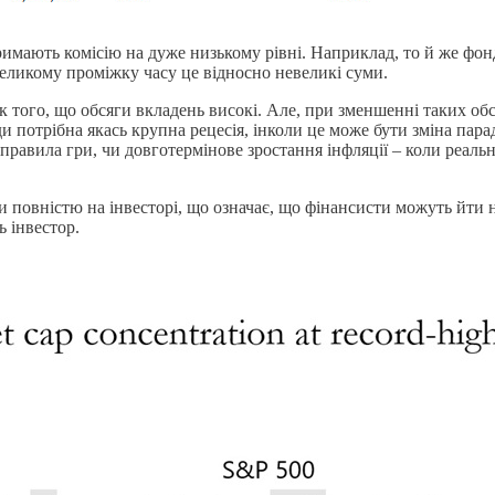
римають комісію на дуже низькому рівні. Наприклад, то й же фон
 великому проміжку часу це відносно невеликі суми.
к того, що обсяги вкладень високі. Але, при зменшенні таких обся
и потрібна якась крупна рецесія, інколи це може бути зміна пара
 правила гри, чи довготермінове зростання інфляції – коли реаль
ики повністю на інвесторі, що означає, що фінансисти можуть йти
ь інвестор.