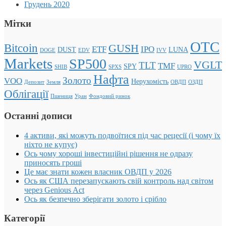
Грудень 2020
Мітки
OTC
Bitcoin
GUSH
ETF
IPO
DUST
LUNA
DOGE
EDV
IVV
Markets
SP500
VGLT
TLT
TMF
SPY
SHIB
SPXS
UPRO
Нафта
Золото
VOO
Нерухомість
Депозит
Земля
ОВДП
ОЗДП
Облігації
Пшениця
Уран
Фондовий ринок
Останні дописи
4 активи, які можуть подвоїтися під час рецесії (і чому їх
ніхто не купує)
Ось чому хороші інвестиційні рішення не одразу
приносять гроші
Це має знати кожен власник ОВДП у 2026
Ось як США перезапускають свій контроль над світом
через Genious Act
Ось як безпечно зберігати золото і срібло
Категорії