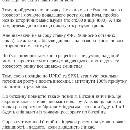
Тому пройдемось по порядку. По акціям – не було сигналів на
розворот і я очікую подальшого росту, як мінімум, пробою
нових історичних максимумів (по сп500 вище 4800). А вже
там, будемо дивитися що показують розумні гроші.
Але зважаючи на високу ставку ФРС (відносно останніх
років) все ж таки, я більше дивлюсь на розворот після нового
історичного максимуму.
Чи буде розворот затяжною рецесією – не думаю, на даний
момент просто не має передумов для цього, проте, до часу
розвороту ринку все ще може змінитися.
Тому свою позицію по UPRO та SPXL утримую, оскільки
потенціал росту є досить високий, і витягнути 100% прибутку
по позиції є реальним.
По біткойну повністю така ж позиція. Біткойн звичайно, це
окремий клас активів і він має свою гру. Але, якщо нанести
точки розвороту по біржовим індексам – то вони будуть 1 в 1
будуть співпадати із точками розвороту по біткойну.
Справа у тому, що і біткойн, і індекси ростуть за умови появи
ліквідності, і падають, коли ліквідність зникає.