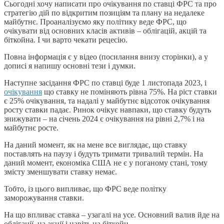
Сьогодні хочу написати про очікування по ставці ФРС та про
стратегію дій по відкритим позиціям та плану на недалеке
майбутнє. Проаналізуємо яку політику веде ФРС, що
очікувати від основних класів активів – облігацій, акцій та
біткойна. І чи варто чекати рецесію.
Повна інформація є у відео (посилання внизу сторінки), а у
дописі я напишу основні тези і думки.
Наступне засідання ФРС по ставці буде 1 листопада 2023, і
очікування
що ставку не поміняють рівна 75%. На ріст ставки
є 25% очікування, та надалі у майбутнє відсоток очікування
росту ставки падає. Ринок очікує навпаки, що ставку будуть
знижувати – на січень 2024 є очікування на рівні 2,7% і на
майбутнє росте.
На даний момент, як на мене все виглядає, що ставку
поставлять на паузу і будуть тримати тривалий термін. На
даний момент, економіка США не є у поганому стані, тому
змісту зменшувати ставку немає.
Тобто, із цього випливає, що ФРС веде політку
заморожування ставки.
На що впливає ставка – узагалі на усе. Основний валив йде на
облігації, на акції і навіть на біткойн.