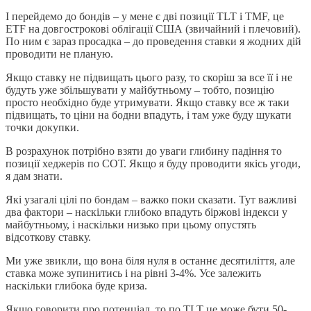
І перейдемо до бондів – у мене є дві позиції TLT і TMF, це
ETF на довгострокові облігації США (звичайний і плечовий).
По ним є зараз просадка – до проведення ставки я жодних дій
проводити не планую.
Якщо ставку не підвищать цього разу, то скоріш за все її і не
будуть уже збільшувати у майбутньому – тобто, позицію
просто необхідно буде утримувати. Якщо ставку все ж таки
підвищать, то ціни на бодни впадуть, і там уже буду шукати
точки докупки.
В розрахунок потрібно взяти до уваги глибину падіння то
позиції хеджерів по СОТ. Якщо я буду проводити якісь угоди,
я дам знати.
Які узагалі цілі по бондам – важко поки сказати. Тут важливі
два фактори – наскільки глибоко впадуть біржові індекси у
майбутньому, і наскільки низько при цьому опустять
відсоткову ставку.
Ми уже звикли, що вона біля нуля в останнє десятиліття, але
ставка може зупинитись і на рівні 3-4%. Усе залежить
наскільки глибока буде криза.
Якщо говорити про потенціал, то по TLT це може бути 50-