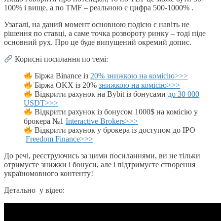
100% і вище, а по TMF – реальною є цифра 500-1000% .
Узагалі, на даний момент основною подією є навіть не
рішення по ставці, а саме точка розвороту ринку – тоді піде
основний рух. Про це буде випущений окремий допис.
Корисні посилання по темі:
Біржа Binance із
20% знижкою на комісію>>>
Біржа OKX із 20%
знижкою на комісію>>>
Відкрити рахунок на Bybit із бонусами
до 30 000
USDT>>>
Відкрити рахунок із бонусом 1000$ на комісію у
брокера №1
Interactive Brokers>>>
Відкрити рахунок у брокера із доступом до IPO –
Freedom Finance>>>
До речі, реєструючись за цими посиланнями, ви не тільки
отримуєте знижки і бонуси, але і підтримуєте створення
україномовного контенту!
Детально у відео: