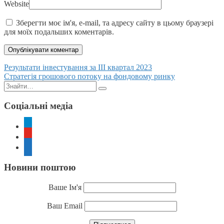
Website
Зберегти моє ім'я, e-mail, та адресу сайту в цьому браузері
для моїх подальших коментарів.
Posts
Результати інвестування за ІІІ квартал 2023
Стратегія грошового потоку на фондовому ринку
navigation
Пошук:
Соціальні медіа
telegram
youtube
rss
Новини поштою
Ваше Ім'я
Ваш Email