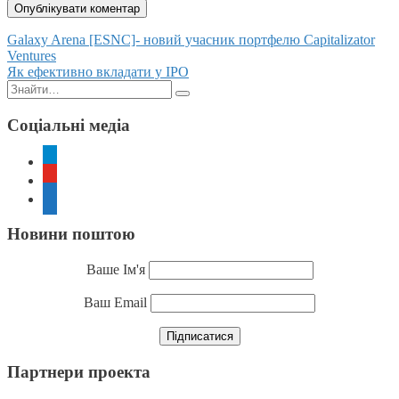
Posts
Galaxy Arena [ESNC]- новий учасник портфелю Capitalizator
Ventures
navigation
Як ефективно вкладати у IPO
Пошук:
Соціальні медіа
telegram
youtube
rss
Новини поштою
Ваше Ім'я
Ваш Email
Партнери проекта