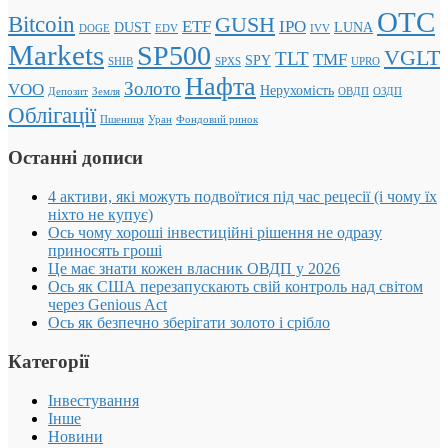
OTC
Bitcoin
GUSH
ETF
IPO
DUST
LUNA
DOGE
EDV
IVV
Markets
SP500
VGLT
TLT
TMF
SPY
SHIB
SPXS
UPRO
Нафта
Золото
VOO
Нерухомість
Депозит
Земля
ОВДП
ОЗДП
Облігації
Пшениця
Уран
Фондовий ринок
Останні дописи
4 активи, які можуть подвоїтися під час рецесії (і чому їх
ніхто не купує)
Ось чому хороші інвестиційні рішення не одразу
приносять гроші
Це має знати кожен власник ОВДП у 2026
Ось як США перезапускають свій контроль над світом
через Genious Act
Ось як безпечно зберігати золото і срібло
Категорії
Інвестування
Інше
Новини