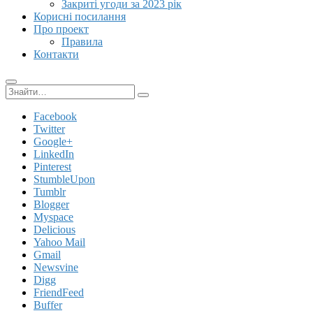
Закриті угоди за 2023 рік
Корисні посилання
Про проект
Правила
Контакти
Пошук:
Facebook
Twitter
Google+
LinkedIn
Pinterest
StumbleUpon
Tumblr
Blogger
Myspace
Delicious
Yahoo Mail
Gmail
Newsvine
Digg
FriendFeed
Buffer