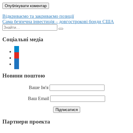
Posts
Відкриваємо та закриваємо позиції
Сама безпечна інвестиція – довгострокові бонди США
navigation
Пошук:
Соціальні медіа
telegram
youtube
rss
Новини поштою
Ваше Ім'я
Ваш Email
Партнери проекта