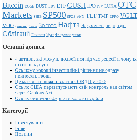
OTC
Bitcoin
GUSH
ETF
IPO
DUST
LUNA
DOGE
EDV
IVV
Markets
SP500
VGLT
TLT
TMF
SPY
SHIB
SPXS
UPRO
Нафта
Золото
VOO
Нерухомість
Депозит
Земля
ОВДП
ОЗДП
Облігації
Пшениця
Уран
Фондовий ринок
Останні дописи
4 активи, які можуть подвоїтися під час рецесії (і чому їх
ніхто не купує)
Ось чому хороші інвестиційні рішення не одразу
приносять гроші
Це має знати кожен власник ОВДП у 2026
Ось як США перезапускають свій контроль над світом
через Genious Act
Ось як безпечно зберігати золото і срібло
Категорії
Інвестування
Інше
Новини