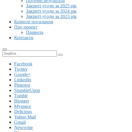
Поточні результати
Закриті угоди за 2025 рік
Закриті угоди за 2024 рік
Закриті угоди за 2023 рік
Корисні посилання
Про проект
Правила
Контакти
Пошук:
Facebook
Twitter
Google+
LinkedIn
Pinterest
StumbleUpon
Tumblr
Blogger
Myspace
Delicious
Yahoo Mail
Gmail
Newsvine