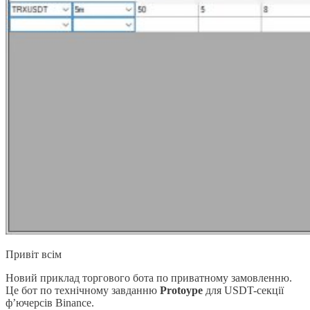
Привіт всім
Новий приклад торгового бота по приватному замовленню.
Це бот по технічному завданню
Protoype
для USDT-секції
ф’ючерсів Binance.