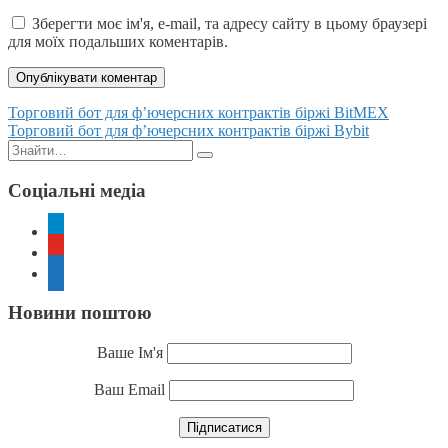
Зберегти моє ім'я, e-mail, та адресу сайту в цьому браузері
для моїх подальших коментарів.
Posts
Торговий бот для ф’ючерсних контрактів біржі BitMEX
Торговий бот для ф’ючерсних контрактів біржі Bybit
navigation
Пошук:
Соціальні медіа
telegram
youtube
rss
Новини поштою
Ваше Ім'я
Ваш Email