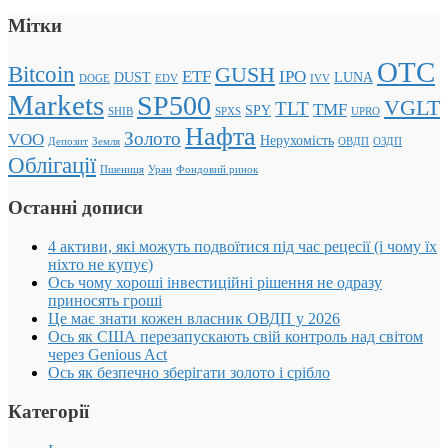
Мітки
OTC
Bitcoin
GUSH
ETF
IPO
DUST
LUNA
DOGE
EDV
IVV
Markets
SP500
VGLT
TLT
TMF
SPY
SHIB
SPXS
UPRO
Нафта
Золото
VOO
Нерухомість
Депозит
Земля
ОВДП
ОЗДП
Облігації
Пшениця
Уран
Фондовий ринок
Останні дописи
4 активи, які можуть подвоїтися під час рецесії (і чому їх
ніхто не купує)
Ось чому хороші інвестиційні рішення не одразу
приносять гроші
Це має знати кожен власник ОВДП у 2026
Ось як США перезапускають свій контроль над світом
через Genious Act
Ось як безпечно зберігати золото і срібло
Категорії