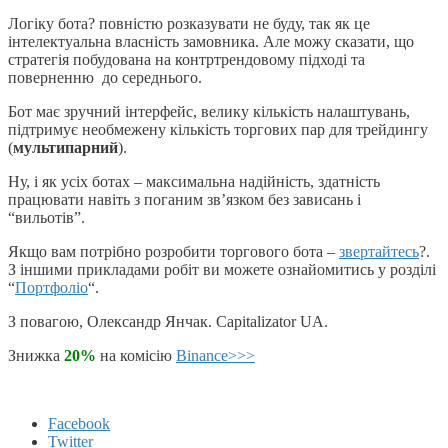
Логіку бота? повністю розказувати не буду, так як це
інтелектуальна власність замовника. Але можу сказати, що
стратегія побудована на контртрендовому підході та
поверненню до середнього.
Бот має зручний інтерфейс, велику кількість налаштувань,
підтримує необмежену кількість торгових пар для трейдингу
(
мультипарний
).
Ну, і як усіх ботах – максимальна надійність, здатність
працювати навіть з поганим зв’язком без зависань і
“вильотів”.
Якщо вам потрібно розробити торгового бота –
звертайтесь
?.
З іншими прикладами робіт ви можете ознайомитись у розділі
“
Портфоліо
“.
З повагою, Олександр Янчак. Capitalizator UA.
Знижка
20%
на комісію
Binance>>>
Facebook
Twitter