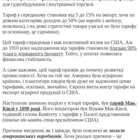
для суднобудування і внутрішньої торгівлі.
Тариф у середньому становив від 5 до 15% на імпорт, хоча по
деяким категоріям доходив до 50% (
на вироби з металу,
текстиль
), і на деякі стратегічні товари узагалі не було тарифу
(
в основному, це сировина
).
Цей тариф спрацював і мав позитивний вплив на США. Аж
до 1910 року надходження від тарифів становили
близько 90%
усього державного бюджету
. Тобто, у штатах появилась
фінансова стабільність.
А саме важливе, цей тариф призвів до початку розвитку
промисловості. Хоча на той час Америка була аграрною
країною, і плантатори півдня були дуже не задоволені цими
тарифами, оскільки, звичайно, Європа ввела контр тарифи на
експорт аграрної продукції із США.
Наступною значною подією у історії тарифів, був
тариф Мак-
Кінлі у 1890 році
. Його ініціатором був Вільям Мак-Кінлі,
тодішній голова Комітету з тарифів у Палаті представників
(
пізніше він навіть став президентом США
).
Причини введення, як і завжди, були пояснені як
захист
американських виробників
. Хоча реальні причини – це