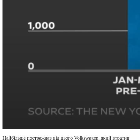
Найбільше постраждав від цього Volkswagen, який втратив