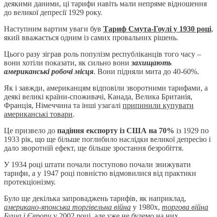
деякими даними, ці тарифи навіть мали непряме відношення
до великої депресії 1929 року.
Наступним вартим уваги був
Тариф Смута-Гоулі у 1930 році
,
який вважається одним із самих провальних рішень.
Цього разу зіграв роль популізм республіканців того часу –
вони хотіли показати, як сильно вони
захищають
американські робочі місця
. Вони підняли мита до 40-60%.
Як і завжди, американцям відповіли зворотними тарифами, а
деякі великі країни-споживачі, Канада, Велика Британія,
Франція, Німеччина та інші узагалі
припинили купувати
американські товари
.
Це призвело до
падіння експорту із США на 70%
із 1929 по
1933 рік, що ще більше поглибило наслідки великої депресію і
дало зворотній ефект, ще більше зростання безробіття.
У 1934 році штати почали поступово почали знижувати
тарифи, а у 1947 році повністю відмовилися від практики
протекціонізму.
Було ще декілька запроваджень тарифів, як наприклад,
американо-японська торгівельна війна
у 1980х,
торгова війна
Буша і Європи
у 2002 році, але уже не будемо на них