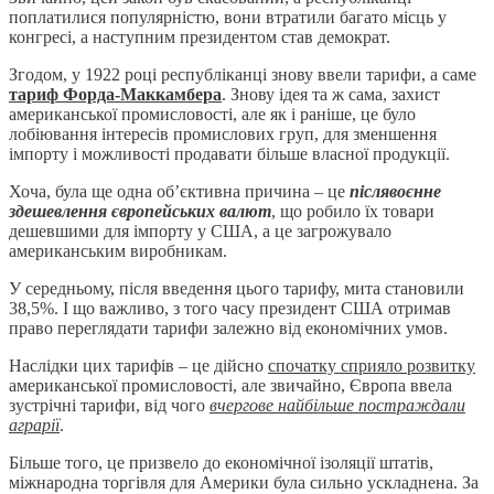
поплатилися популярністю, вони втратили багато місць у
конгресі, а наступним президентом став демократ.
Згодом, у 1922 році республіканці знову ввели тарифи, а саме
тариф Форда-Маккамбера
. Знову ідея та ж сама, захист
американської промисловості, але як і раніше, це було
лобіювання інтересів промислових груп, для зменшення
імпорту і можливості продавати більше власної продукції.
Хоча, була ще одна об’єктивна причина – це
післявоєнне
здешевлення європейських валют
, що робило їх товари
дешевшими для імпорту у США, а це загрожувало
американським виробникам.
У середньому, після введення цього тарифу, мита становили
38,5%. І що важливо, з того часу президент США отримав
право переглядати тарифи залежно від економічних умов.
Наслідки цих тарифів – це дійсно
спочатку сприяло розвитку
американської промисловості, але звичайно, Європа ввела
зустрічні тарифи, від чого
вчергове найбільше постраждали
аграрії
.
Більше того, це призвело до економічної ізоляції штатів,
міжнародна торгівля для Америки була сильно ускладнена. За