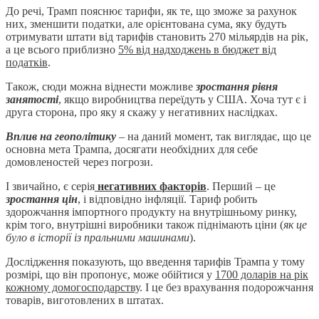
До речі, Трамп пояснює тарифи, як те, що зможе за рахунок
них, зменшити податки, але орієнтована сума, яку будуть
отримувати штати від тарифів становить 270 мільярдів на рік,
а це всього приблизно
5% від надходжень в бюджет від
податків
.
Також, сюди можна віднести можливе
зростання рівня
занятості
, якщо виробництва переїдуть у США. Хоча тут є і
друга сторона, про яку я скажу у негативних наслідках.
Вплив на геополітику
– на даний момент, так виглядає, що це
основна мета Трампа, досягати необхідних для себе
домовленостей через погрози.
І звичайно, є серія
негативних факторів
. Перший – це
зростання цін
, і відповідно інфляції. Тариф робить
здорожчання імпортного продукту на внутрішньому ринку,
крім того, внутрішні виробники також піднімають ціни (
як це
було в історії із пральними машинами
).
Дослідження показують, що введення тарифів Трампа у тому
розмірі, що він пропонує, може обійтися у
1700 доларів на рік
кожному домогосподарству
. І це без врахування подорожчання
товарів, виготовлених в штатах.