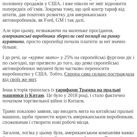
половину продажів у США, і вже ніколи не зміг відновити
попередніх об’ємів. Зокрема тому, що цей контр тариф від
штатів, дав поштовх розвитку для американських
автовиробників, як Ford, GM і так далі.
Але при цьому, незважаючи на маленьке просідання,
американські виробники зберегли свої позиції на ринку
курятини
, просто європейці почали платити за неї значно
більше.
І до речі, це «
куряче мито
» у 25% на європейські фургони діє і
по сьогодні, що призвело до того, що деякі європейські
автовиробники змушені були частково переносити
виробництво у США. Тобто,
Європа сама сильно постраждала
від своїх же мит
.
Інша історія трапилась із
тарифами Трампа на пральні
машинки із Китаю
. Це було у 2018 році, і стало фактично
початком торгівельної війни із Китаєм.
Трамп показово заявив, що вводить мита на китайські пральні
машини, щоби принести користь американським виробникам,
споживачам і створити нові робочі місця.
Загалом, логіка у цьому була, американським компаніям важко