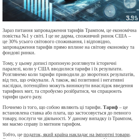
Зараз питання запровадження тарифів Трампом, це економічна
повістка №1 у світі. І це не дарма, споживчий ринок США –
це 30% усього світового споживання, і відповідно,
запровадження тарифів прямо вплине на світову економіку та
фондові ринки.
Тому, у цьому дописі пропоную розглянути історичні
паралелі, коли у США вводилися тарифи і їх результати.
Розглянемо коли тарифи приводили до зворотних результатів,
від тих, що очікували. А також, які позитивні і негативні
наслідки, потенційно можуть виникнути внаслідок введення
тарифних мит, та спробуємо розібратися, чи спрацюють
тарифи цього разу.
Почнемо із того, що собою являють ці тарифи.
Тариф
– це
встановлена ставка або плата, що застосовується до певного
товару, послуги чи діяльності. У даному випадку із Трампом,
ми маємо справу із митним тарифом.
Тобто, це
податок, який країна накладає на імпортні товари
.