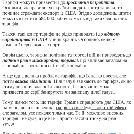
Тарифи можуть призвести і до
зростання безробіття
.
Оскільки, як правило, усі країни вводять контр тарифи, то
починає страждати експорт із США. Згідно досліджень, штати
можуть втратити 684 000 робочих місць від таких зворотних
тарифів.
Також, такі контр тарифи не рідко приводять і до
відтоку
виробництва із США
у інші країни. Особливо, якщо у
компанії переважає експорт.
Окрім цього, тарифна політика та торгові війни призводять до
падіння рівня міжнародної торгівлі
, що впливає загалом на
економічне зростання світової економіки.
А ще одна велика проблема тарифів, що їх легко ввести, але
потім
важко відмінити
. Цілі галузі звикають до тарифів, як до
стимулювання власної діяльності, і скасування може
призвести до серії банкрутств чи занепаду цілої галузі.
Тому, шанси того, що тарифи Трампа спрацюють для США, як
на мене, досить невеликі,
скоріш за все буде зворотній ефект
,
але загалом, усе покаже тільки час. Та й, можливо високих
тарифів і не буде, а це все – просто засоби тиску на різні
уряди.
Якщо вам цікава така тематика, підписуйтесь на
телеграм-