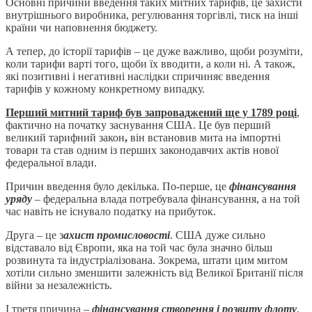
Основні причини введення таких митних тарифів, це захисти
внутрішнього виробника, регулювання торгівлі, тиск на інші
країни чи наповнення бюджету.
А тепер, до історії тарифів – це дуже важливо, щоби розуміти,
коли тарифи варті того, щоби їх вводити, а коли ні. А також,
які позитивні і негативні наслідки спричиняє введення
тарифів у кожному конкретному випадку.
Перший митний тариф був запроваджений ще у 1789 році
,
фактично на початку заснування США. Це був перший
великий тарифний закон
,
він встановив мита на імпортні
товари та став одним із перших законодавчих актів нової
федеральної влади.
Причин введення було декілька. По-перше, це
фінансування
уряду
– федеральна влада потребувала фінансування, а на той
час навіть не існувало податку на прибуток.
Друга – це з
ахист промисловості
. США дуже сильно
відставало від Європи, яка на той час була значно більш
розвинута та індустріалізована. Зокрема, штати цим митом
хотіли сильно зменшити залежність від Великої Британії після
війни за незалежність.
І третя причина –
фінансування створення і розвиту флоту
,