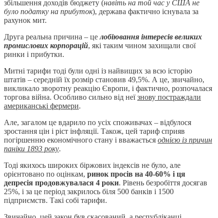
збільшення доходів бюджету (
навіть на той час у США не
було податку на прибуток
), держава фактично існувала за
рахунок мит.
Друга реальна причина – це
лобіювання інтересів великих
промислових корпорацій
, які таким чином захищали свої
ринки і прибутки.
Митні тарифи тоді були одні із найвищих за всю історію
штатів – середній їх розмір становив 49,5%. А це, звичайно,
викликало зворотну реакцію Європи, і фактично, розпочалася
торгова війна. Особливо сильно від неї
знову постраждали
американські фермери
.
Але, загалом це вдарило по усіх споживачах – відбулося
зростання цін і ріст інфляції. Також, цей тариф сприяв
погіршенню економічного стану і вважається
однією із причин
паніки 1893 року
.
Тоді якихось широких біржових індексів не було, але
орієнтовано по оцінкам,
ринок просів на 40-60% і ця
депресія продовжувалася 4 роки
. Рівень безробіття досягав
25%, і за це період закрилось біля 500 банків і 1500
підприємств. Такі собі тарифи.
Звичайно, цей закон був скасований, а республіканці