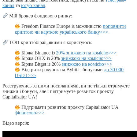
канал
та
ютуб-канал
.
Мій брокер фондового ринку:
Freedom Finance Europe із можливістю
поповнити
криптою чи карткою українського банку>>>
ТОП криптобіржі, якими я користуюсь:
Біржа Binance із
20% знижкою на комісію>>>
Біржа OKX із 20%
знижкою на комісію>>>
Біржа Bitget із 20%
знижкою на комісію>>>
Відкрити рахунок на Bybit із бонусами
до 30 000
USDT>>>
Реєструючись за цими посиланнями, ви не тільки отримуєте
знижки і бонуси, але і підтримуєте розвиток проекту
Capitalizator UA!
Підтримати розвиток проекту Capitalizator UA
фінансово>>>
Відео версія: