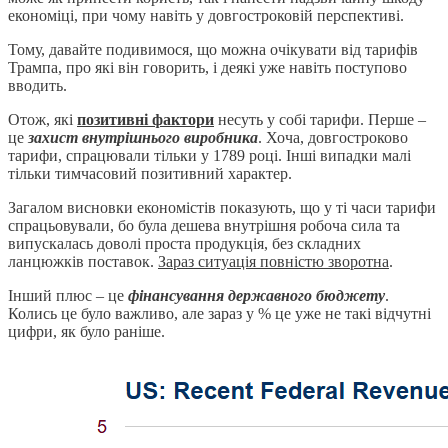
економіці, при чому навіть у довгостроковій перспективі.
Тому, давайте подивимося, що можна очікувати від тарифів
Трампа, про які він говорить, і деякі уже навіть поступово
вводить.
Отож, які
позитивні фактори
несуть у собі тарифи. Перше –
це
захист внутрішнього виробника
. Хоча, довгостроково
тарифи, спрацювали тільки у 1789 році. Інші випадки малі
тільки тимчасовий позитивний характер.
Загалом висновки економістів показують, що у ті часи тарифи
спрацьовували, бо була дешева внутрішня робоча сила та
випускалась доволі проста продукція, без складних
ланцюжків поставок.
Зараз ситуація повністю зворотна
.
Інший плюс – це
фінансування державного бюджету
.
Колись це було важливо, але зараз у % це уже не такі відчутні
цифри, як було раніше.