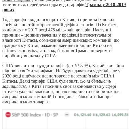
зупинятися, перейдемо одразу до тарифів
Трампа у 2018-2019
роках
.
Тоді тарифи вводилися проти Китаю, і причина їх доволі
логічна – постійно зростаючий дефіцит торгівлі із Китаєм,
який досяг у 2017 році 475 мільярдів доларів. Наступні
причини – це звинувачення у крадіжці інтелектуальної
власності Китаєм, обмеження американських компаній, що
працюють у Китаї, бажання зменшити вплив Китаю на
світову економіку, а також, бажання Трампа повернути
виробництво назад у США.
США ввели три раунди тарифів (
по 10-25%
), Китай звичайно
відповів своїми тарифами. Не буду вдаватися у деталі, але у
2020 році відбулося певне торгове перемир’я між США і
Китаєм. Деякі тарифи США були зняті (
хоча більшість
залишилась
), а Китай посилив своє законодавство у сфері
інтелектуальної власності, почав відкривати свій ринок для
американських компаній і погодився збільшити імпорт
американських товарів.