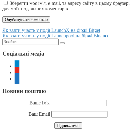
Зберегти моє ім'я, e-mail, та адресу сайту в цьому браузері
для моїх подальших коментарів.
Posts
Як взяти участь у події LaunchX на біржі Bitget
Як взяти участь у події Launchpool на біржі Binance
navigation
Пошук:
Соціальні медіа
telegram
youtube
rss
Новини поштою
Ваше Ім'я
Ваш Email