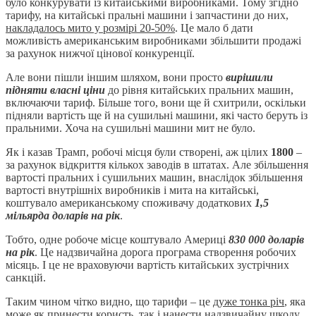
було конкурувати із китайськими виробниками. Тому згідно
тарифу, на китайські пральні машини і запчастини до них,
накладалось мито у розмірі 20-50%
. Це мало б дати
можливість американським виробниками збільшити продажі
за рахунок нижчої цінової конкуренції.
Але вони пішли іншим шляхом, вони просто
вирішили
підняти власні ціни
до рівня китайських пральних машин,
включаючи тариф. Більше того, вони ще й схитрили, оскільки
підняли вартість ще й на сушильні машини, які часто беруть із
пральними. Хоча на сушильні машини мит не було.
Як і казав Трамп, робочі місця були створені, аж цілих
1800
–
за рахунок відкриття кількох заводів в штатах. Але збільшення
вартості пральних і сушильних машин, внаслідок збільшення
вартості внутрішніх виробників і мита на китайські,
коштувало американському споживачу додаткових
1,5
мільярда доларів на рік
.
Тобто, одне робоче місце коштувало Америці
830 000 доларів
на рік
. Це надзвичайна дорога програма створення робочих
місяць. І це не враховуючи вартість китайських зустрічних
санкцій.
Таким чином чітко видно, що тарифи – це
дуже тонка річ
, яка
може як принести користь, так і нанести надзвичайну шкоду