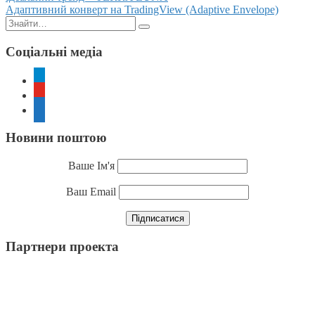
Адаптивний конверт на TradingView (Adaptive Envelope)
navigation
Пошук:
Соціальні медіа
telegram
youtube
rss
Новини поштою
Ваше Ім'я
Ваш Email
Партнери проекта