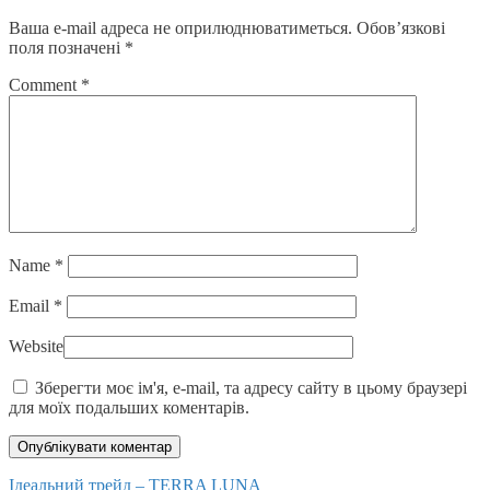
Ваша e-mail адреса не оприлюднюватиметься.
Обов’язкові
поля позначені
*
Comment
*
Name
*
Email
*
Website
Зберегти моє ім'я, e-mail, та адресу сайту в цьому браузері
для моїх подальших коментарів.
Posts
Ідеальний трейд – TERRA LUNA