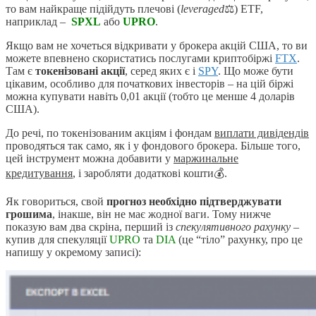
то вам найкраще підійдуть плечові (
leveraged
⚖) ETF,
наприклад –
SPXL
або
UPRO
.
Якщо вам не хочеться відкривати у брокера акцій США, то ви
можете впевнено скористатись послугами криптобіржі
FTX
.
Там є
токенізовані акції
, серед яких є і
SPY
. Що може бути
цікавим, особливо для початкових інвесторів – на цій біржі
можна купувати навіть 0,01 акції (тобто це менше 4 доларів
США).
До речі, по токенізованим акціям і фондам
виплати дивідендів
проводяться так само, як і у фондового брокера. Більше того,
цей інструмент можна добавити у
маржинальне
кредитування
, і заробляти додаткові кошти💰.
Як говориться, свой
прогноз необхідно підтверджувати
грошима
, інакше, він не має жодної ваги. Тому нижче
показую вам два скріна, перший із
спекулятивного рахунку
–
купив для спекуляції
UPRO
та
DIA
(це “тіло” рахунку, про це
напишу у окремому записі):