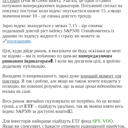
та страху
(Fear & Greed Index). Узагалі, це один із самих
потужних випереджуючих індикаторів. Потужний сигнал на
покупку поступає коли індекс опускається нижче 15, а якщо
значення ниже 10 – це ознака довгого тренду.
Зараз індекс знаходиться у межах 7-15 – що означає
подальший довгий ріст
індексу S&P500.
Ознайомитись із
даними по індексу жадності і страху ви можете за
🔗
посиланням
.
Цілі, куди дійде ринок, я вказувати не буду, оскільки це мені
не відомо – ми їх побачимо по цим-же
випереджуючим
ринковим індикаторам🚦
. І коли ми досягнем цілі, я зроблю
додаткову публікацію.
Виходячи із вищевказаного, зараз дуже
хороший момент для
покупки
. Я так і роблю, але якщо ви також хочете входити у
позицію, ви повинні розуміти, що за
ваші гроші відповідаєте
тільки ви самі
.
Весь ринок звичайно скуповувати не потрібно, бо це великі
гроші, а от
ETF
– підійдуть ідеально, так як можна взяти весь
індекс S&P500 за доступні кошти💵.
Для інвесторів найкраще підійдуть ETF фонд
SPY
,
VOO
.
Якщо ви спекулянт, і бажаєте отримати підвищений прибуток,