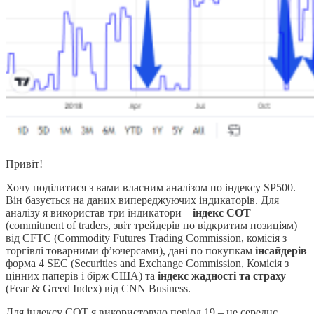
Привіт!
Хочу поділитися з вами власним аналізом по індексу SP500.
Він базується на даних випереджуючих індикаторів. Для
аналізу я використав три індикатори –
індекс COT
(commitment of traders, звіт трейдерів по відкритим позиціям)
від CFTC (Commodity Futures Trading Commission, комісія з
торгівлі товарними ф’ючерсами), дані по покупкам
інсайдерів
форма 4 SEC (Securities and Exchange Commission, Комісія з
цінних паперів і бірж США) та
індекс жадності та страху
(Fear & Greed Index) від CNN Business.
Для
індексу СОТ
я використовую період 19 – це середнє