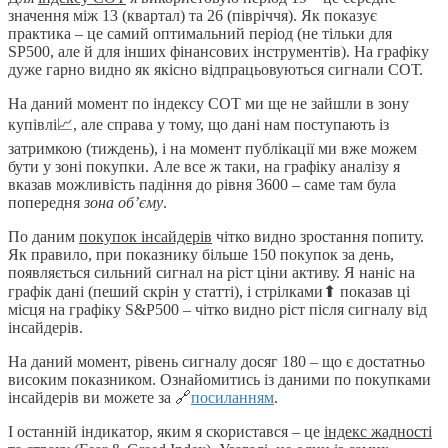
значення між 13 (квартал) та 26 (півріччя). Як показує
практика – це самий оптимальний період (не тільки для
SP500, але й для інших фінансових інструментів). На графіку
дуже гарно видно як якісно відпрацьовуються сигнали СОТ.
На даний момент по індексу СОТ ми ще не зайшли в зону
купівлі📈, але справа у тому, що дані нам поступають із
затримкою (тиждень), і на момент публікації ми вже можем
бути у зоні покупки. Але все ж таки, на графіку аналізу я
вказав можливість падіння до рівня 3600 – саме там була
попередня
зона об’єму
.
По даним
покупок інсайдерів
чітко видно зростання попиту.
Як правило, при показнику більше 150 покупок за день,
появляється сильний сигнал на ріст ціни активу. Я наніс на
графік дані (пеший скрін у статті), і стрілками⬆ показав ці
місця на графіку S&P500 – чітко видно ріст після сигналу від
інсайдерів.
На даний момент, рівень сигналу досяг 180 – що є достатньо
високим показником. Ознайомитись із даними по покупками
інсайдерів ви можете за 🔗
посиланням
.
І останній індикатор, яким я скористався – це
індекс жадності