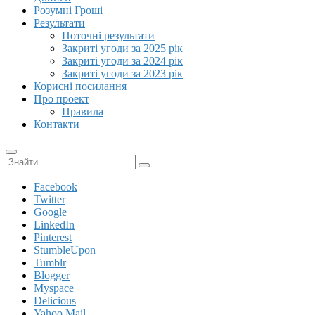
Розумні Гроші
Результати
Поточні результати
Закриті угоди за 2025 рік
Закриті угоди за 2024 рік
Закриті угоди за 2023 рік
Корисні посилання
Про проект
Правила
Контакти
Пошук:
Facebook
Twitter
Google+
LinkedIn
Pinterest
StumbleUpon
Tumblr
Blogger
Myspace
Delicious
Yahoo Mail