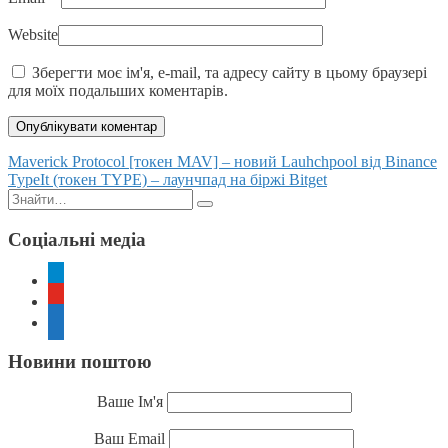
Website
Зберегти моє ім'я, e-mail, та адресу сайту в цьому браузері
для моїх подальших коментарів.
Posts
Maverick Protocol [токен MAV] – новий Lauhchpool від Binance
TypeIt (токен TYPE) – лаунчпад на біржі Bitget
navigation
Пошук:
Соціальні медіа
telegram
youtube
rss
Новини поштою
Ваше Ім'я
Ваш Email