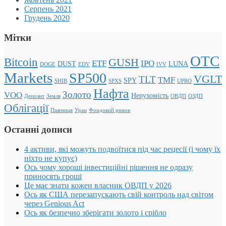
Серпень 2021
Грудень 2020
Мітки
OTC
Bitcoin
GUSH
ETF
IPO
DUST
LUNA
DOGE
EDV
IVV
Markets
SP500
VGLT
TLT
TMF
SPY
SHIB
SPXS
UPRO
Нафта
Золото
VOO
Нерухомість
Депозит
Земля
ОВДП
ОЗДП
Облігації
Пшениця
Уран
Фондовий ринок
Останні дописи
4 активи, які можуть подвоїтися під час рецесії (і чому їх
ніхто не купує)
Ось чому хороші інвестиційні рішення не одразу
приносять гроші
Це має знати кожен власник ОВДП у 2026
Ось як США перезапускають свій контроль над світом
через Genious Act
Ось як безпечно зберігати золото і срібло