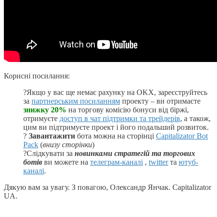
Корисні посилання:
?Якщо у вас ще немає рахунку на OKX, зареєструйтесь
за
партнерським посиланням
проекту – ви отримаєте
знижку 20%
на торгову комісію бонуси від біржі,
отримуєте
доступ в чат підтримки та трейдерів
, а також,
цим ви підтримуєте проект і його подальший розвиток.
?
Завантажити
бота можна на сторінці
Capitalizator Bot
Pack
(
внизу сторінки
)
?Cлідкувати за
новинками стратегій та торгових
ботів
ви можете на
телеграм-каналі
,
twitter
та
ютуб-
каналі
.
Дякую вам за увагу. З повагою, Олександр Янчак. Capitalizator
UA.