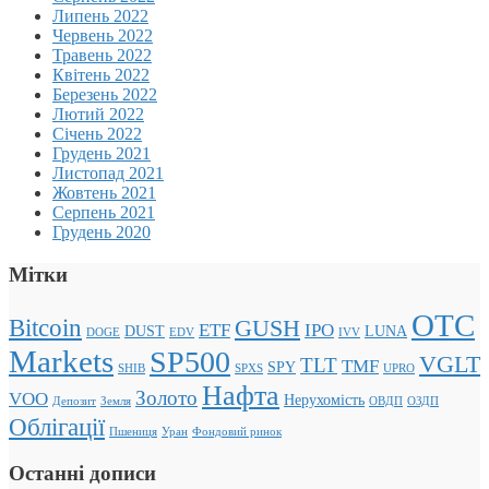
Липень 2022
Червень 2022
Травень 2022
Квітень 2022
Березень 2022
Лютий 2022
Січень 2022
Грудень 2021
Листопад 2021
Жовтень 2021
Серпень 2021
Грудень 2020
Мітки
OTC
Bitcoin
GUSH
ETF
IPO
DUST
LUNA
DOGE
EDV
IVV
Markets
SP500
VGLT
TLT
TMF
SPY
SHIB
SPXS
UPRO
Нафта
Золото
VOO
Нерухомість
Депозит
Земля
ОВДП
ОЗДП
Облігації
Пшениця
Уран
Фондовий ринок
Останні дописи