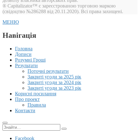
дозволу власника авторських прав.
® Capitalizator™ є зареєстрованою торговою маркою
(свідоцтво №286288 від 20.11.2020). Всі права захищені.
МЕНЮ
Навігація
Головна
Дописи
Розумні Гроші
Результати
Поточні результати
Закриті угоди за 2025 рік
Закриті угоди за 2024 рік
Закриті угоди за 2023 рік
Корисні посилання
Про проект
Правила
Контакти
Пошук:
Facebook