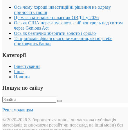
Ось чому хороші інвестиційні рішення не одразу
приносять гроші
Це має знати кожен власник ОВДП у 2026
Ось як США перезапускають свій контроль над світом
через Genious Act
Ось як безпечно зберігати золото і срібло
15 прийомів фінансового виживання, які від тебе
приховують банки
Категорії
Інвестування
Інше
Новини
Пошук по сайту
Пошук:
Рекламодавцям
© 2020-2026 Забороняється повна чи часткова публікація
матеріалів (включаючи рерайт чи переклад на інші мови) без