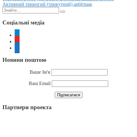
Активний триногий (трикутний) арбітраж
navigation
Пошук:
Соціальні медіа
telegram
youtube
rss
Новини поштою
Ваше Ім'я
Ваш Email
Партнери проекта