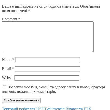
Ваша e-mail адреса не оприлюднюватиметься.
Обов’язкові
поля позначені
*
Comment
*
Name
*
Email
*
Website
Зберегти моє ім'я, e-mail, та адресу сайту в цьому браузері
для моїх подальших коментарів.
Posts
Торговий робот для USDT-ф’ючерсів Binance та FTX