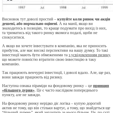
Висновок тут доволі простий –
купуйте коли ринок чи акція
дешеві, або нормально оцінені
. А на манії, якщо ви
знаходитесь в позиціях, то краще подумати про вихід із них,
та триматись від такого ринку якомога подалі, щоби не
спокуситися.
А якщо ви хочете інвестувати в компанію, яка не приносить
прибуток, але має високі перспективи на вашу думку. То такі
інвестиції мають бути обмеженими та
з усвідомленням ризику
,
що можете повністю втратити свою інвестицію в таку
компанію.
Так працюють венчурні інвестиції, і доволі вдало. Але, ще раз,
вони завжди працюють від ризику.
Наступна ознака піраміди на фондовому ринку – це
принцип
«більшого дурня»
. Це є часто наслідком попереднього
пункту, але не завжди.
На фондовому ринку нерідко діє логіка – купую дорогий
актив не тому, що він стільки вартує, а тому, що знайдеться ще
“більший дурень”, який заплатить за нього більше. Це, по суті,