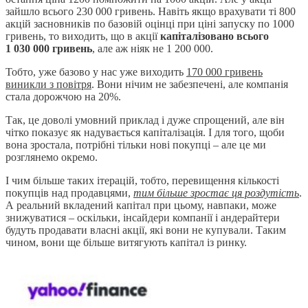
зайшло всього 230 000 гривень. Навіть якщо врахувати ті 800
акцій засновників по базовій оцінці при ціні запуску по 1000
гривень, то виходить, що в акції
капіталізовано всього
1 030 000 гривень
, але аж ніяк не 1 200 000.
Тобто, уже базово у нас уже виходить
170 000 гривень
виникли з повітря
. Вони нічим не забезпечені, але компанія
стала дорожчою на 20%.
Так, це доволі умовний приклад і дуже спрощений, але він
чітко показує як надувається капіталізація. І для того, щоби
вона зростала, потрібні тільки нові покупці – але це ми
розглянемо окремо.
І чим більше таких ітерацій, тобто, перевищення кількості
покупців над продавцями,
тим більше зростає ця роздутість
.
А реальний вкладений капітал при цьому, навпаки, може
знижуватися – оскільки, інсайдери компанії і андерайтери
будуть продавати власні акції, які вони не купували. Таким
чином, вони ще більше витягують капітал із ринку.