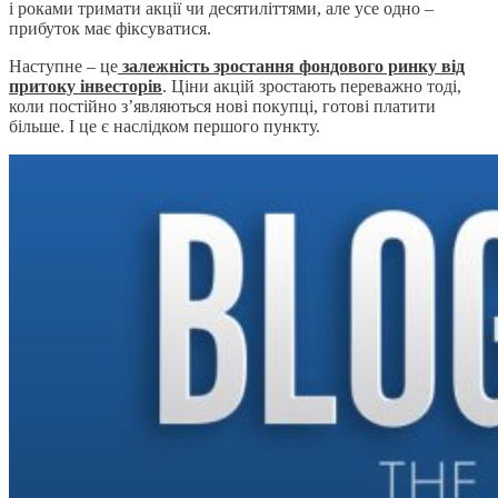
і роками тримати акції чи десятиліттями, але усе одно –
прибуток має фіксуватися.
Наступне – це
залежність зростання фондового ринку від
притоку інвесторів
. Ціни акцій зростають переважно тоді,
коли постійно з’являються нові покупці, готові платити
більше. І це є наслідком першого пункту.