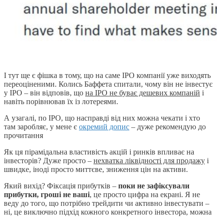
І тут ще є фішка в тому, що на саме IPO компанії уже виходять
переоціненими. Колись Баффета спитали, чому він не інвестує
у IPO – він відповів, що
на IPO не буває дешевих компаній
і
навіть порівнював їх із лотереями.
А узагалі, по IPO, що насправді від них можна чекати і хто
там заробляє, у мене є
окремий допис
– дуже рекомендую до
прочитання
Як ця пірамідальна властивість акцій і ринків впливає на
інвесторів? Дуже просто –
нехватка ліквідності для продажу
і
швидке, іноді просто миттєве, зниження цін на активи.
Який вихід? Фіксація прибутків –
поки не зафіксували
прибутки, гроші не ваші
, це просто цифра на екрані. Я не
веду до того, що потрібно трейдити чи активно інвестувати –
ні, це виключно підхід кожного конкретного інвестора, можна