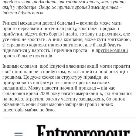
продовжують надходити, знаходиться хтось, хто купить
акції у продавців. Якщо ж приплив грошей зменшується –
індекси йдуть вниз»
Ринкові механізми доволі банальні – компанія може мати
просто нереальний потенціал росту, зростаючі продажі і
прибутки, відсутність боргів і навіть готівку на рахунках, але
усе одно не зростати. А інша компанія, може бути збитковою,
зі страшною корпоративною звітністю, але її акції будуть
підніматися у вартості. І причина проста – в
другій компанії
просто більше покупців
.
Іншими словами, щоб існуючі власники акцій могли продати
свої цінні папери з прибутком, мають прийти нові покупці з
грошима. Це дуже схоже на структуру піраміди, де
прибутковість підтримується лише притоком нових
вкладників. Можу навести наочний приклад – під час
фінансової кризи 2008 року багато американців, які збиралися
на пенсію, втратили значну частину заощаджень, бо ринок
обвалився, коли люди масово забирали гроші і нових
інвесторів майже не було.