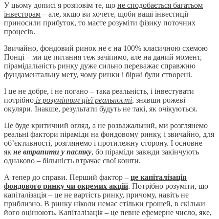
У цьому дописі я розповім те, що
не сподобається багатьом
інвесторам
– але, якщо ви хочете, щоби ваші інвестиції
приносили прибуток, то маєте розуміти фізику поточних
процесів.
Звичайно, фондовий ринок не є на 100% класичною схемою
Понці – ми це питання теж зачіпимо, але на даний момент,
пірамідальність ринку дуже сильно переважає справжню
фундаментальну мету, чому ринки і біржі були створені.
І це не добре, і не погано – така реальність, і інвестувати
потрібно
із розумінням цієї реальності
, знявши рожеві
окуляри. Інакше, результати будуть не такі, як очікуються.
Це буде критичний огляд, а не розважальний, ми розглянемо
реальні фактори піраміди на фондовому ринку, і звичайно, для
об’єктивності, розглянемо і протилежну сторону. І основне –
як
не втрапити у пастку
, бо піраміди завжди закінчують
однаково – більшість втрачає свої кошти.
А тепер до справи. Перший фактор –
це капіталізація
фондового ринку чи окремих акцій
. Потрібно розуміти, що
капіталізація – це не вартість ринку, причому, навіть не
приблизно. В ринку ніколи немає стільки грошей, в скільки
його оцінюють. Капіталізація – це певне ефемерне число, яке,