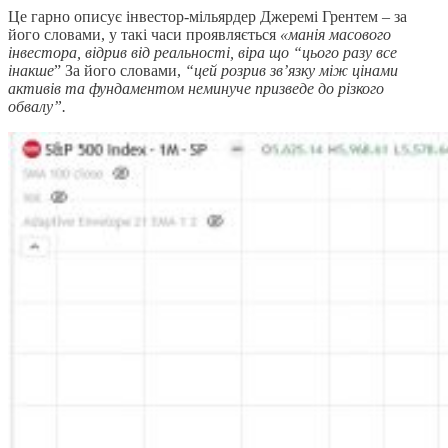
Це гарно описує інвестор-мільярдер Джеремі Грентем – за
його словами, у такі часи проявляється
«манія масового
інвестора, відрив від реальності, віра що “цього разу все
інакше
” За його словами,
“
цей розрив зв’язку між цінами
активів та фундаментом неминуче призведе до різкого
обвалу
”.