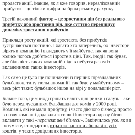
продасте акції, інакше, як я вже говорив, нереалізований
прибуток – це тільки цифри на брокерському рахунку.
Третій важливий фактор – це
зростання цін без реального
прибутку або зростання цін, яке суттєво перевищує
динаміку зростання прибутків
.
Приклади росту акцій, які зростають без прибутків
зустрічаються постійно. І багато хто заперечить, бо інвестори
вірять в компанію і вкладають у її майбутнє, так як вона
колись чогось доб’ється і зросте в ціні. Так, іноді і так буває,
але більшість таких компаній піде в небуття разом із
вкладеннями таких інвесторів.
Так само це було ще починаючи із перших пірамідальних
бульбашок, типу тюльпаноманії і так буде у майбутньому –
весь ріст таких бульбашок йшов на вірі у подальший ріст.
Більше того, цим іноді грішать навіть цілі ринки і галузі. Таке
було перед лусканням бульбашки дот комів у 2000 році.
Компанії, які не мали прибутку, і часто діючого бізнесу, просто
в назву компанії додавали «.com» і інвестори одразу бігли
вкладати у такі «
перспективні бізнеси
». Закінчилось усе, як ви
розумієте, стандартно,
втратою частини або навіть усіх
коштів, у таких довірливих інвесторів
.