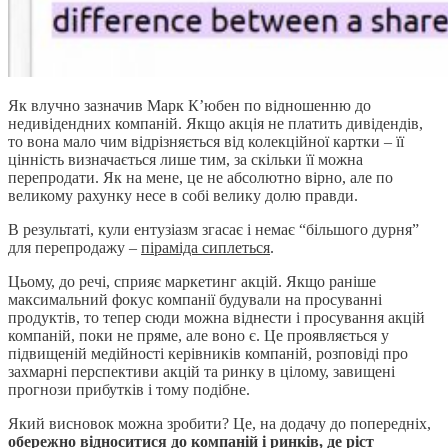
Як влучно зазначив Марк К’юбен по відношенню до
недивідендних компаній. Якщо акція не платить дивідендів,
то вона мало чим відрізняється від колекційної картки – її
цінність визначається лише тим, за скільки її можна
перепродати. Як на мене, це не абсолютно вірно, але по
великому рахунку несе в собі велику долю правди.
В результаті, кули ентузіазм згасає і немає “більшого дурня”
для перепродажу –
піраміда сиплеться
.
Цьому, до речі, сприяє маркетинг акцій. Якщо раніше
максимальний фокус компанії будували на просуванні
продуктів, то тепер сюди можна віднести і просування акцій
компаній, поки не пряме, але воно є. Це проявляється у
підвищеній медійності керівників компаній, розповіді про
захмарні перспективи акцій та ринку в цілому, завищені
прогнози прибутків і тому подібне.
Який висновок можна зробити? Це, на додачу до попередніх,
обережно відноситися до компаній і ринків, де ріст