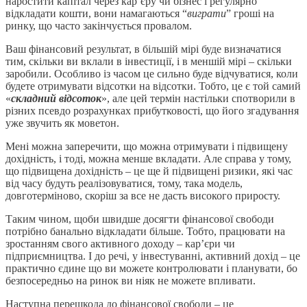
наростити капітал через кар’єру чи бізнес і регулярно
відкладати кошти, вони намагаються “
виграти
” гроші на
ринку, що часто закінчується провалом.
Ваш фінансовий результат, в більшій мірі буде визначатися
тим, скільки ви вклали в інвестиції, і в меншій мірі – скільки
заробили. Особливо із часом це сильно буде відчуватися, коли
будете отримувати відсотки на відсотки. Тобто, це є той самий
«
складний відсоток
», але цей термін настільки спотворили в
різних псевдо розрахунках прибутковості, що його згадування
уже звучить як моветон.
Мені можна заперечити, що можна отримувати і підвищену
дохідність, і тоді, можна менше вкладати. Але справа у тому,
що підвищена дохідність – це ще й підвищені ризики, які час
від часу будуть реалізовуватися, тому, така модель,
довготерміново, скоріш за все не дасть високого приросту.
Таким чином, щоби швидше досягти фінансової свободи
потрібно банально відкладати більше. Тобто, працювати на
зростанням свого активного доходу – кар’єри чи
підприємництва. І до речі, у інвестуванні, активний дохід – це
практично єдине що ви можете контролювати і планувати, бо
безпосередньо на ринок ви ніяк не можете впливати.
Наступна перешкода до фінансової свободи – це