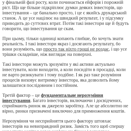
у фінальній фазі росту, коли починається ейфорія і порожній
ріст. Що ще більше підкріплює думки деяких інвесторів, що
інвестування – це банально просто, і це є якийсь друкарський
станок. А це усе націлює на швидкий результат, і у підсумку
приводить до суттєвих втрат. Потім такі інвестори ще й будуть
говорити, що інвестування це скам.
При цьому, тільки одиниці копають глибше, бо хочуть знати
реальність. І такі інвестори якраз і досягають результату, бо
вони розуміють, що
просто так ніхто гроші не роздає
, і що усе
трішки складніше, ніж виглядає на поверхні.
Такі інвестори можуть зрозуміти у які активи актуально
інвестувати, коли виходити, а коли посидіти в просадці, коли
не варто ризикувати і тому подібне. І як раз таке розуміння
процесів виховує витримку інвестора, яка дозволить йому
залишатися послідовним і постійним.
Третій фактор – це
фундаментальне нерозуміння
інвестування
. Багато інвесторів, включаючи і досвідчених,
сприймають ринок як джерело заробітку. Але це абсолютно не
вірно, ринки призначені виключно для примноження коштів.
Нерозуміння чи несприйняття цього фактору штовхає
інвесторів на невиправдний ризик. Замість того щоб спершу