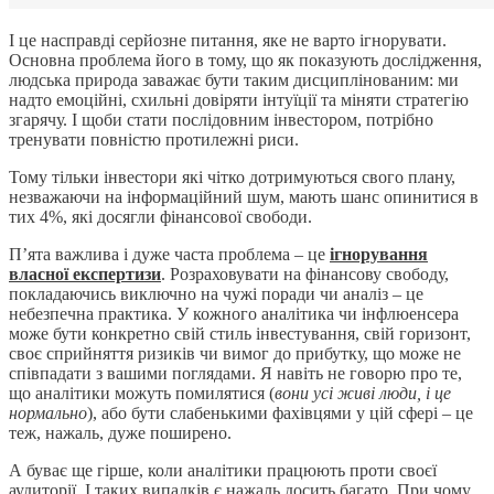
І це насправді серйозне питання, яке не варто ігнорувати.
Основна проблема його в тому, що як показують дослідження,
людська природа заважає бути таким дисциплінованим: ми
надто емоційні, схильні довіряти інтуїції та міняти стратегію
згарячу. І щоби стати послідовним інвестором, потрібно
тренувати повністю протилежні риси.
Тому тільки інвестори які чітко дотримуються свого плану,
незважаючи на інформаційний шум, мають шанс опинитися в
тих 4%, які досягли фінансової свободи.
П’ята важлива і дуже часта проблема – це
ігнорування
власної експертизи
. Р
озраховувати на фінансову свободу,
покладаючись виключно на чужі поради чи аналіз – це
небезпечна практика. У кожного аналітика чи інфлюенсера
може бути конкретно свій стиль інвестування, свій горизонт,
своє сприйняття ризиків чи вимог до прибутку, що може не
співпадати з вашими поглядами. Я навіть не говорю про те,
що аналітики можуть помилятися (
вони усі живі люди, і це
нормально
), або бути слабенькими фахівцями у цій сфері – це
теж, нажаль, дуже поширено.
А буває ще гірше, коли аналітики працюють проти своєї
аудиторії. І таких випадків є нажаль досить багато. При чому,