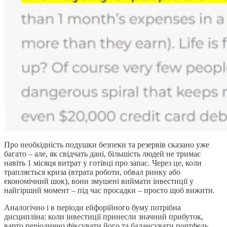
Про необхідність подушки безпеки та резервів сказано уже
багато – але, як свідчать дані, більшість людей не тримає
навіть 1 місяця витрат у готівці про запас. Через це, коли
трапляється криза (втрата роботи, обвал ринку або
економічний шок), вони змушені виймати інвестиції у
найгірший момент – під час просадки – просто щоб вижити.
Аналогічно і в періоди ейфорійного буму потрібна
дисципліна: коли інвестиції принесли значний прибуток,
варто періодично фіксувати його та балансувати портфель,