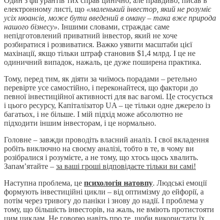
Один з фігурантів тих справ цинічно, але правдиво, писав в
електронному листі, що
«маленький інвестор, який не розуміє
усіх нюансів, може бути введений в оману – така вже природа
нашого бізнесу»
. Іншими словами, страждає саме
непідготовлений приватний інвестор, який не хоче
розбиратися і розвиватися. Важко уявити масштаби цієї
махінації, якщо тільки штраф становив $1,4 млрд. І це не
одиничний випадок, нажаль, це дуже поширена практика.
Тому, перед тим, як діяти за чиїмось порадами – ретельно
перевірте усе самостійно, і переконайтеся, що фактори до
певної інвестиційної активності для вас вагомі. Це стосується
і цього ресурсу, Капіталізатор UA – це тільки одне джерело із
багатьох, і не більше. І мій підхід може абсолютно не
підходити іншим інвесторам, і це нормально.
Головне – завжди проводіть власний аналіз. І свої вкладення
робіть виключно на своєму аналізі, тобто в те, в чому ви
розібралися і розумієте, а не тому, що хтось щось хвалить.
Запам’ятайте –
за ваші гроші відповідаєте тільки ви самі!
Наступна проблема, це
психологія натовпу
. Людські емоції
формують інвестиційні цикли – від оптимізму до ейфорії, а
потім через тривогу до паніки і знову до надії. І проблема у
тому, що більшість інвесторів, на жаль, не вміють протистояти
цим циклам. Не говорю навіть про те, щоби використати їх