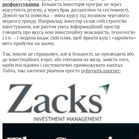
розфокусування
. Більшість інвесторів програє не через
відсутність розуму, а через брак дисципліни та системності.
Доволі часта помилка – зміна курсу під впливом чергового
модного тренду. Наприклад, інвестор склав собі стратегію
інвестування, але раптом увесь інформаційний простір
говорить про якусь нові інвестиційну можливість, технологію
і т.п. – і людина кидає свій план, щоб зірвати куш і «заробити»
мега прибутки на цьому.
Так, інколи це спрацьовує, але в більшості, це призводить або
до інвестиційних втрат, або топтання на місці, замість того,
щоби послідовно і систематично примножувати капітал.
Тобто, такі хаотичні рішення просто
руйнують прогрес
.