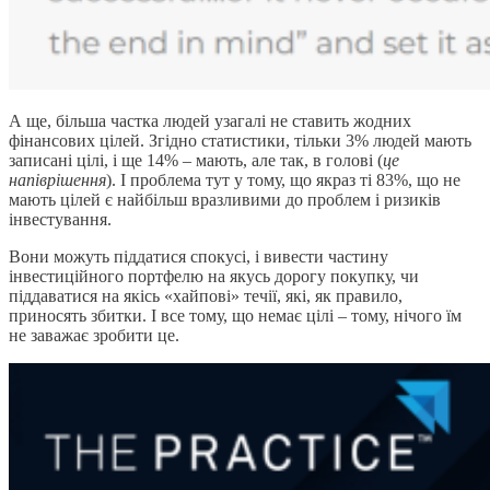
А ще, більша частка людей узагалі не ставить жодних
фінансових цілей. Згідно статистики, тільки 3% людей мають
записані цілі, і ще 14% – мають, але так, в голові (
це
напіврішення
). І проблема тут у тому, що якраз ті 83%, що не
мають цілей є найбільш вразливими до проблем і ризиків
інвестування.
Вони можуть піддатися спокусі, і вивести частину
інвестиційного портфелю на якусь дорогу покупку, чи
піддаватися на якісь «хайпові» течії, які, як правило,
приносять збитки. І все тому, що немає цілі – тому, нічого їм
не заважає зробити це.