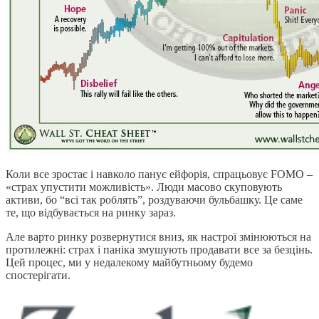
Коли все зростає і навколо панує ейфорія, спрацьовує FOMO –
«страх упустити можливість». Люди масово скуповують
активи, бо “всі так роблять”, роздуваючи бульбашку. Це саме
те, що відбувається на ринку зараз.
Але варто ринку розвернутися вниз, як настрої змінюються на
протилежні: страх і паніка змушують продавати все за безцінь.
Цей процес, ми у недалекому майбутньому будемо
спостерігати.