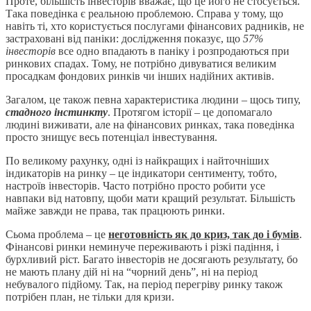
Проте, більшість інвесторів вважає, що це його не стосується.
Така поведінка є реальною проблемою. Справа у тому, що
навіть ті, хто користується послугами фінансових радників, не
застраховані від паніки: дослідження показує, що
57%
інвесторів
все одно впадають в паніку і розпродаються при
ринкових спадах. Тому, не потрібно дивуватися великим
просадкам фондових ринків чи інших надійних активів.
Загалом, це також певна характеристика людини – щось типу,
стадного інстинкту
. Протягом історії – це допомагало
людині виживати, але на фінансових ринках, така поведінка
просто знищує весь потенціал інвестування.
По великому рахунку, одні із найкращих і найточніших
індикаторів на ринку – це індикатори сентименту, тобто,
настроїв інвесторів. Часто потрібно просто робити усе
навпаки від натовпу, щоби мати кращий результат. Більшість
майже завжди не права, так працюють ринки.
Сьома проблема – це
неготовність як до криз, так до і бумів
.
Ф
інансові ринки неминуче переживають і різкі падіння, і
бурхливий ріст. Багато інвесторів не досягають результату, бо
не мають плану дій ні на “чорний день”, ні на період
небувалого підйому. Так, на період перегріву ринку також
потрібен план, не тільки для кризи.