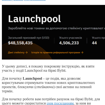
У цьому дописі, я покажу покрокову інструкцію, як взяти
участь у події Launchpool на біржі Bybit.
Для початку
Launchpool
– це подія, яка дозволяє
користувачам отримувати токени нових криптовалютних
проектів, блокуючи (
стейкаючи
) свої активи на певний
термін.
Для початку роботи вам потрібен рахунок на біржі Bybit, для
цього можете скористатися
цим посиланням
, за ним ви