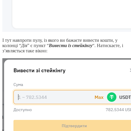
І тут навпроти пулу, із якого ви бажаєте вивести кошти, у
колонці “
Дія
” є пункт “
Вивести із стейкінгу
“. Натискаєте, і
з’являється таке вікно: