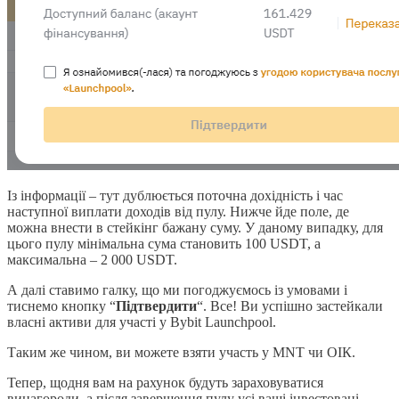
Із інформації – тут дублюється поточна дохідність і час
наступної виплати доходів від пулу. Нижче йде поле, де
можна внести в стейкінг бажану суму. У даному випадку, для
цього пулу мінімальна сума становить 100 USDT, а
максимальна – 2 000 USDT.
А далі ставимо галку, що ми погоджуємось із умовами і
тиснемо кнопку “
Підтвердити
“. Все! Ви успішно застейкали
власні активи для участі у Bybit Launchpool.
Таким же чином, ви можете взяти участь у MNT чи ОІК.
Тепер, щодня вам на рахунок будуть зараховуватися
винагороди, а після завершення пулу усі ваші інвестовані