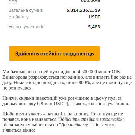
Ми бачимо, що на цей пул виділено 4 500 000 монет ОІК.
Винагорода розраховується погодинно, але виплата йде раз на
добу. Нижче видно дохідність, пише 800%, але це поки пул ще
не розпочався.
Нижче, скільки інвестицій уже розміщено в цьому пулі (в
даному випадку 6,8 млн USDT), а також, кількість учасників.
Щоби взяти участь – натисніть на кнопку. Поки пул ще не
почався, вона називається “
Здійсніть стейкінг заздалегідь
“,
після запуску змінитися на “
До стейкінгу
“. Після чого,
з’явиться вікно: