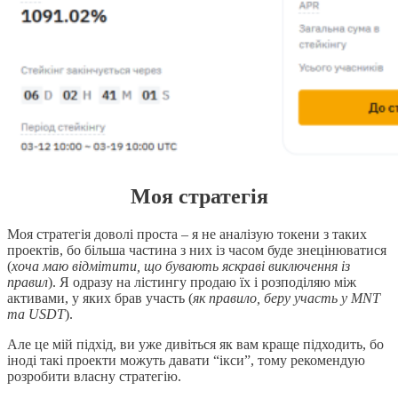
Моя стратегія
Моя стратегія доволі проста – я не аналізую токени з таких
проектів, бо більша частина з них із часом буде знецінюватися
(
хоча маю відмітити, що бувають яскраві виключення із
правил
). Я одразу на лістингу продаю їх і розподіляю між
активами, у яких брав участь (
як правило, беру участь у MNT
та USDT
).
Але це мій підхід, ви уже дивіться як вам краще підходить, бо
іноді такі проекти можуть давати “ікси”, тому рекомендую
розробити власну стратегію.