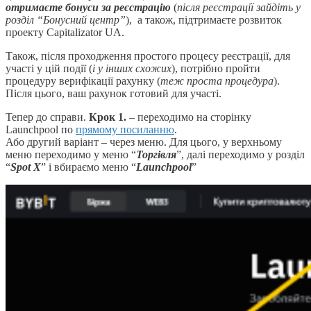
отримаєте бонуси за реєстрацію
(
після реєстрації зайдіть у
розділ “Бонусний центр”
), а також, підтримаєте розвиток
проекту Capitalizator UA.
Також, після проходження простого процесу реєстрації, для
участі у цій події (
і у інших схожих
), потрібно пройти
процедуру верифікації рахунку (
теж проста процедура
).
Після цього, ваш рахунок готовий для участі.
Тепер до справи.
Крок 1.
– переходимо на сторінку
Launchpool по
прямому посиланню
.
Або другий варіант – через меню. Для цього, у верхньому
меню переходимо у меню “
Торгівля
”, далі переходимо у розділ
“
Spot X
” і вбираємо меню “
Launchpool
”