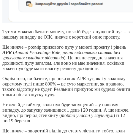
Тут ми можемо бачити монету, по якій буде запущений пул – в
нашому випадку це OIK, нижче є короткий опис проекту.
Ще нижче – розмір призового пулу у монеті проекту і рівень
APR
(
Annual Percentage Rate, річна відсоткова ставка без
урахування складних відсотків
). Це певне середнє значення
дохідності пулу загалом, але воно не має значення, оскільки
кожен пул буде мати власну реальну дохідність.
Окрім того, ви бачите, що показник APR тут, як і у кожному
окремому пулі пише 800% – це суто маркетинг, як правило,
такого відсотку не будет. Реальний прибуток ми будемо бачити
тільки після запуску пулу.
Нижче йде таймер, коли пул буде запущений – у нашому
випадку, до запуску залишився 1 день і 20 годин. А ще нижче,
видно, що період стейкінгу (
тобто участі у лаунчпулі
) із 12
по 19 березня.
Ще нижче – зворотній відлік до старту лістингу, тобто, коли