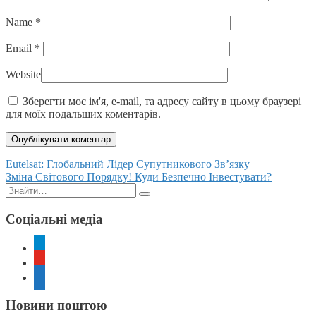
Name
*
Email
*
Website
Зберегти моє ім'я, e-mail, та адресу сайту в цьому браузері
для моїх подальших коментарів.
Posts
Eutelsat: Глобальний Лідер Супутникового Зв’язку
Зміна Світового Порядку! Куди Безпечно Інвестувати?
navigation
Пошук:
Соціальні медіа
telegram
youtube
rss
Новини поштою