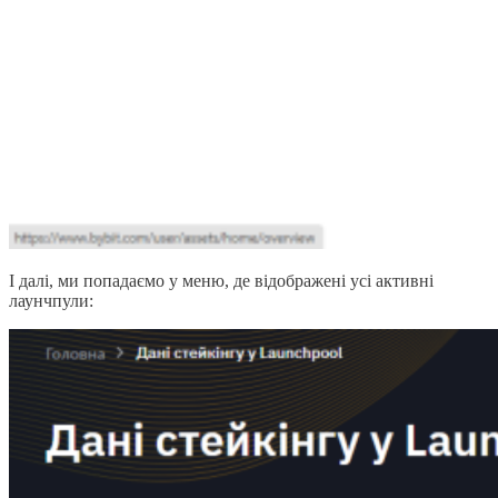
І далі, ми попадаємо у меню, де відображені усі активні
лаунчпули: