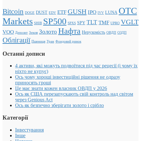
OTC
Bitcoin
GUSH
ETF
IPO
DUST
LUNA
DOGE
EDV
IVV
Markets
SP500
VGLT
TLT
TMF
SPY
SHIB
SPXS
UPRO
Нафта
Золото
VOO
Нерухомість
Депозит
Земля
ОВДП
ОЗДП
Облігації
Пшениця
Уран
Фондовий ринок
Останні дописи
4 активи, які можуть подвоїтися під час рецесії (і чому їх
ніхто не купує)
Ось чому хороші інвестиційні рішення не одразу
приносять гроші
Це має знати кожен власник ОВДП у 2026
Ось як США перезапускають свій контроль над світом
через Genious Act
Ось як безпечно зберігати золото і срібло
Категорії
Інвестування
Інше