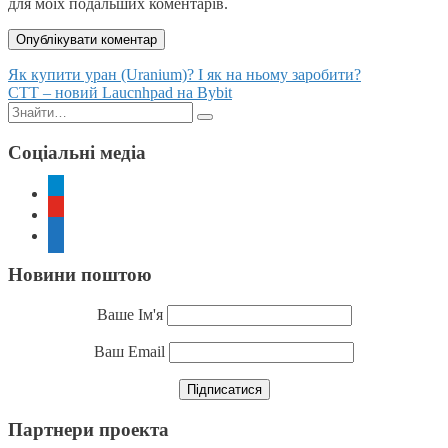
для моїх подальших коментарів.
Posts
Як купити уран (Uranium)? І як на ньому заробити?
CTT – новий Laucnhpad на Bybit
navigation
Пошук:
Соціальні медіа
telegram
youtube
rss
Новини поштою
Ваше Ім'я
Ваш Email
Партнери проекта