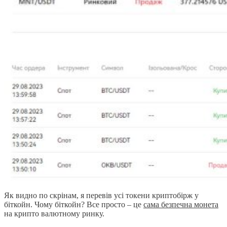
Як видно по скрінам, я перевів усі токени криптобірж у
біткойн. Чому біткойн? Все просто – це
сама безпечна монета
на крипто валютному ринку.