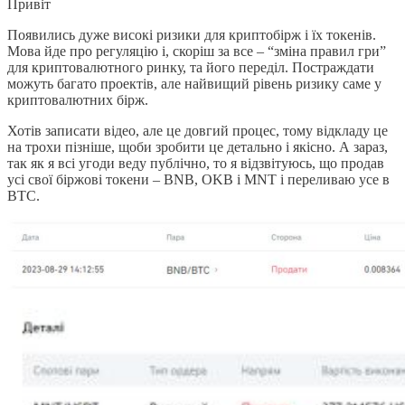
Привіт
Появились дуже високі ризики для криптобірж і їх токенів.
Мова йде про регуляцію і, скоріш за все – “зміна правил гри”
для криптовалютного ринку, та його переділ. Постраждати
можуть багато проектів, але найвищий рівень ризику саме у
криптовалютних бірж.
Хотів записати відео, але це довгий процес, тому відкладу це
на трохи пізніше, щоби зробити це детально і якісно. А зараз,
так як я всі угоди веду публічно, то я відзвітуюсь, що продав
усі свої біржові токени – BNB, OKB і MNT і переливаю усе в
BTC.