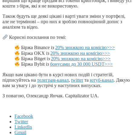
вирішив що краще продам всі токени криптобірж, і виведу усі
кошти з бірж, які я не використовую.
Також будуть ще деякі цікаві і варті уваги зміни у портфелі,
але не термінові – про них я зроблю повноцінний допис з
аналізом та відео.
Корисні посилання по темі:
Біржа Binance із
20% знижкою на комісію>>>
Біржа OKX із
20% знижкою на комісію>>>
Біржа Bitget із
20% знижкою на комісію>>>
Біржа Bybit із
бонусами до 30 000 USDT>>>
Якщо вам цікаво бути в курсі нових подій і стратегій,
підписуйтесь на
телеграм-канал
,
twitter
та
ютуб-канал
. Дякую
вам за увагу і до зустрічі у наступних випусках.
З повагою, Олександр Янчак. Capitalizator UA.
Facebook
Twitter
LinkedIn
Gmail