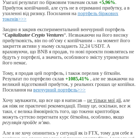
Узагалі результат по біржовим токенам склав
+5,96%
.
Прибуток копійчаний, але суть не в отриманні прибутку, а в
ухиленні від ризику. Посилання на
портфель біржових
токенів>>>
Заодно я закрив експериментальний венчурний портфель
“
Capitalizator Crypto Ventures
“. Незважаючи на його високу
прибутковість, він по об’єму є копійчаним – на момент його
закриття активи у ньому складають 32,24 USDT. А
враховуючи, що BNB я продав, то нові проекти появлятись не
будуть у портфелі, а значить, особливого змісту утримувати
його немає.
Тому, я продав цей портфель, і також перелив у біткойн.
Результат по портфелю склав
+1085,41%
, але не зважаючи на
великий відсотковий прибуток, у реальних грошах це копійки.
Посилання на
венчурний портфель>>>
Хочу зауважити, що все що я написав –
це тільки мої дії
, але
аж ніяк не практичні рекомендації. Пишу це, оскільки, все ж
таки, є велика ймовірність того, що токени криптобірж
можуть суттєво перегнати курс біткойна, особливо, якщо
регуляція пройде м’яко
.
Але я не хочу опинитись у ситуації як із FTX, тому для себе я