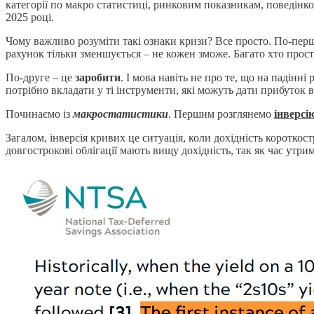
категорії по макро статистиці, ринковим показникам, поведінко
2025 році.
Чому важливо розуміти такі ознаки кризи? Все просто. По-пе
рахунок тільки зменшується – не кожен зможе. Багато хто просто
По-друге – це
заробити
. І мова навіть не про те, що на падінні
потрібно вкладати у ті інструменти, які можуть дати прибуток в
Починаємо із
макростатистики
. Першим розглянемо
інверсі
Загалом, інверсія кривих це ситуація, коли дохідність короткос
довгострокові облігації мають вищу дохідність, так як час утрим