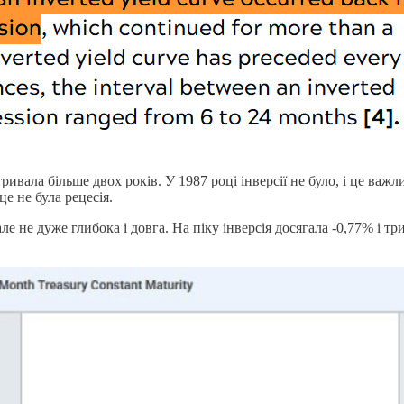
ивала більше двох років. У 1987 році інверсії не було, і це важлив
це не була рецесія.
 але не дуже глибока і довга. На піку інверсія досягала -0,77% і т