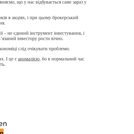
няємо, що у нас відбувається саме зараз у
років в акціях, і при цьому брокерський
ня.
ції – не єдиний інструмент інвестування, і
в’язаний інвестору рости вічно.
економіці слід очікувати проблеми.
х. І це є
аномалією
, бо в нормальний час
ть.