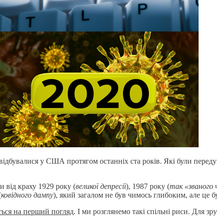
 відбувалися у США протягом останніх ста років. Які були переду
 від краху 1929 року (
великої депресії
), 1987 року (
так «званого 
(
ковідного дампу
), який загалом не був чимось глибоким, але це 
ється на перший погляд
. І ми розглянемо такі спільні риси. Для з