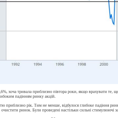
0,6%, хоча тривала приблизно півтора роки, якщо врахувати те, щ
 глибоким падінням ринку акцій.
стю приблизно рік. Тим не менше, відбулося глибоке падіння ринк
би очистити ринок. Були проведені настільки сильні стимулюючі з