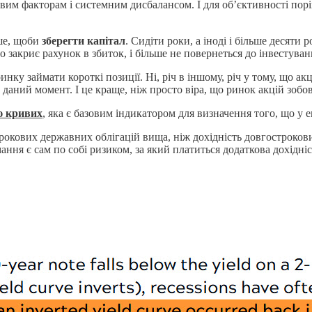
вим факторам і системним дисбалансом. І для об’єктивності порів
рше, щоби
зберегти капітал
. Сидіти роки, а іноді і більше десяти 
 закриє рахунок в збиток, і більше не повернеться до інвестуван
 ринку займати короткі позиції. Ні, річ в іншому, річ у тому, що ак
 даний момент. І це краще, ніж просто віра, що ринок акцій зобо
ю кривих
, яка є базовим індикатором для визначення того, що у 
трокових державних облігацій вища, ніж дохідність довгострокови
ання є сам по собі ризиком, за який платиться додаткова дохідніс