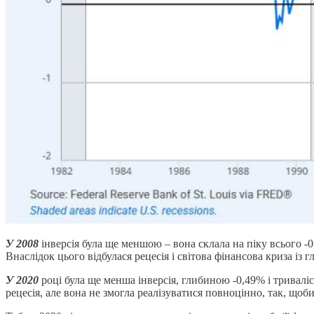
У 2008
інверсія була ще меншою – вона склала на піку всього -
Внаслідок цього відбулася рецесія і світова фінансова криза із
У 2020
році була ще менша інверсія, глибиною -0,49% і тривалі
рецесія, але вона не змогла реалізуватися повноцінно, так, що