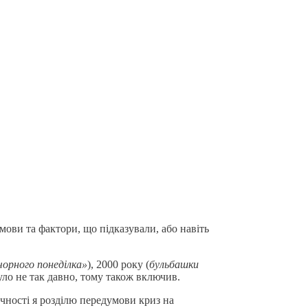
мови та фактори, що підказували, або навіть
чорного понеділка»
), 2000 року (
бульбашки
було не так давно, тому також включив.
ручності я розділю передумови криз на