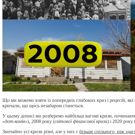
Що ми можемо взяти із попередніх глибоких криз і рецесій, які
кричали, що щось незабаром станеться.
У цьому дописі ми розберемо найбільш вагомі кризи, починаючи
«дот-комів»
), 2008 року (
світової фінансової кризи
) і 2020 року 
Звичайно усі кризи різні, але у них є
більше спільного, ніж зда