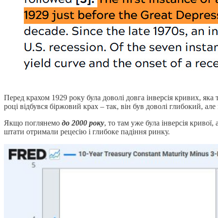
Перед крахом 1929 року була доволі довга інверсія кривих, яка тр
році відбувся біржовий крах – так, він був доволі глибокий, але 
Якщо поглянемо
до 2000 року
, то там уже була інверсія кривої,
штати отримали рецесію і глибоке падіння ринку.