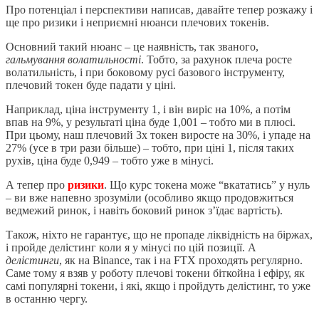
Про потенціал і перспективи написав, давайте тепер розкажу і
ще про ризики і неприємні нюанси плечових токенів.
Основний такий нюанс – це наявність, так званого,
гальмування волатильності
. Тобто, за рахунок плеча росте
волатильність, і при боковому русі базового інструменту,
плечовий токен буде падати у ціні.
Наприклад, ціна інструменту 1, і він виріс на 10%, а потім
впав на 9%, у результаті ціна буде 1,001 – тобто ми в плюсі.
При цьому, наш плечовий 3х токен виросте на 30%, і упаде на
27% (усе в три рази більше) – тобто, при ціні 1, після таких
рухів, ціна буде 0,949 – тобто уже в мінусі.
А тепер про
ризики
. Що курс токена може “вкататись” у нуль
– ви вже напевно зрозуміли (особливо якщо продовжиться
ведмежий ринок, і навіть боковий ринок з’їдає вартість).
Також, ніхто не гарантує, що не пропаде ліквідність на біржах,
і пройде делістинг коли я у мінусі по цій позиції. А
делістинги
, як на Binance, так і на FTX проходять регулярно.
Саме тому я взяв у роботу плечові токени біткойна і ефіру, як
самі популярні токени, і які, якщо і пройдуть делістинг, то уже
в останню чергу.