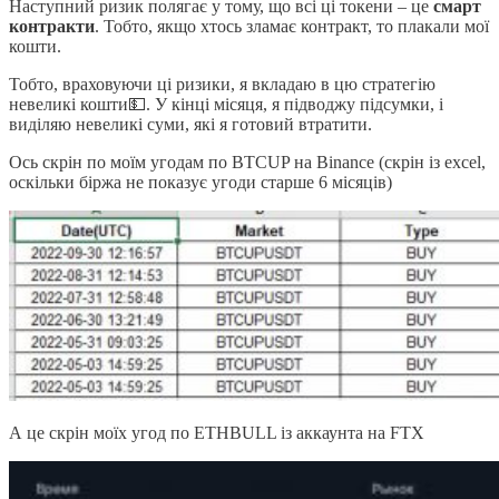
Наступний ризик полягає у тому, що всі ці токени – це
смарт
контракти
. Тобто, якщо хтось зламає контракт, то плакали мої
кошти.
Тобто, враховуючи ці ризики, я вкладаю в цю стратегію
невеликі кошти💵. У кінці місяця, я підводжу підсумки, і
виділяю невеликі суми, які я готовий втратити.
Ось скрін по моїм угодам по BTCUP на Binance (скрін із excel,
оскільки біржа не показує угоди старше 6 місяців)
А це скрін моїх угод по ETHBULL із аккаунта на FTX