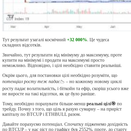
Тут результат узагалі космічний
+32 000%
. Це чудеса
складних відсотків.
Звичайно, тут результати від мінімуму до максимуму, проте
купити на мінімумі і продати на максимумі просто
неможливо. Відповідно, і цілі необхідно ставити реальніші.
Окрім цього, для постановки цілі необхідно розуміти, що
потенціал росту теж падає📉
– но кожному новому циклі
росту падає волатильність, і біткойн та ефір, скоріш усього вже
не виросте на такі відсотки, як це було раніше.
Тому, необхідно порахувати більше-менш
реальні цілі🎯
по
трейду. Почну з того, що ціль я рахую сумарну – на приріст
капіталу по BTCUP і ETHBULL разом.
Давайте порахуємо потенціал. Спочатку підженемо дохідність
по BTCUP – у нас ріст по графіку був 2552%, проте, до старту