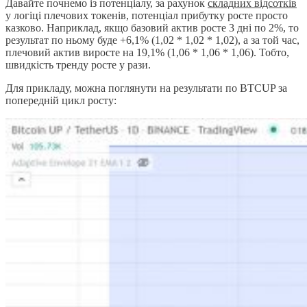
Давайте почнемо із потенціалу, за рахунок
складних відсотків
у логіці плечових токенів, потенціал прибутку росте просто
казково. Наприклад, якщо базовий актив росте 3 дні по 2%, то
результат по ньому буде +6,1% (1,02 * 1,02 * 1,02), а за той час,
плечовий актив виросте на 19,1% (1,06 * 1,06 * 1,06). Тобто,
швидкість тренду росте у рази.
Для прикладу, можна поглянути на результати по BTCUP за
попередній цикл росту: