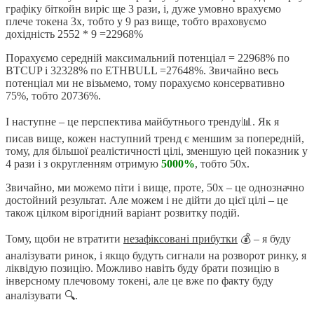
графіку біткойн виріс ще 3 рази, і, дуже умовно врахуємо
плече токена 3х, тобто у 9 раз вище, тобто враховуємо
дохідність 2552 * 9 =22968%
Порахуємо середній максимальний потенціал = 22968% по
BTCUP і 32328% по ETHBULL =27648%. Звичайно весь
потенціал ми не візьмемо, тому порахуємо консервативно
75%, тобто 20736%.
І наступне – це перспектива майбутнього тренду📊. Як я
писав вище, кожен наступний тренд є меншим за попередній,
тому, для більшої реалістичності цілі, зменшую цей показник у
4 рази і з округленням отримую
5000%
, тобто 50х.
Звичайно, ми можемо піти і вище, проте, 50х – це однозначно
достойний результат. Але можем і не дійти до цієї цілі – це
також цілком вірогідний варіант розвитку подій.
Тому, щоби не втратити
незафіксовані прибутки
💰 – я буду
аналізувати ринок, і якщо будуть сигнали на розворот ринку, я
ліквідую позицію. Можливо навіть буду брати позицію в
інверсному плечовому токені, але це вже по факту буду
аналізувати 🔍.