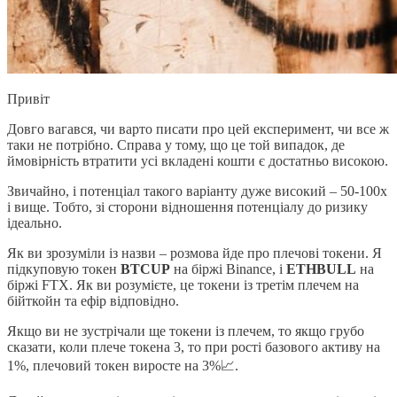
Привіт
Довго вагався, чи варто писати про цей експеримент, чи все ж
таки не потрібно. Справа у тому, що це той випадок, де
ймовірність втратити усі вкладені кошти є достатньо високою.
Звичайно, і потенціал такого варіанту дуже високий – 50-100х
і вище. Тобто, зі сторони відношення потенціалу до ризику
ідеально.
Як ви зрозуміли із назви – розмова йде про плечові токени. Я
підкуповую токен
BTCUP
на біржі Binance, і
ETHBULL
на
біржі FTX. Як ви розумієте, це токени із третім плечем на
бійткойн та ефір відповідно.
Якщо ви не зустрічали ще токени із плечем, то якщо грубо
сказати, коли плече токена 3, то при рості базового активу на
1%, плечовий токен виросте на 3%📈.