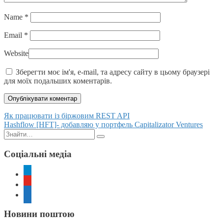
Name
*
Email
*
Website
Зберегти моє ім'я, e-mail, та адресу сайту в цьому браузері
для моїх подальших коментарів.
Posts
Як працювати із біржовим REST API
Hashflow [HFT]- добавляю у портфель Capitalizator Ventures
navigation
Пошук:
Соціальні медіа
telegram
youtube
rss
Новини поштою