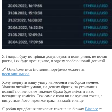
Я і надалі буду по трішки докуповувати поки ринок не почав
рости, і як буде щось цікаве, я одразу зроблю новий допис📄.
🔗 Ознайомитись із станом портфелю можете за
посиланням>>>
Хочу звернути вашу увагу на
нюанси з вибором монет
.
Уважно читайте умови, на деяких біржах, за утримання
позиції по плечовим токенам біржа буде знімати з вас
погодинну комісію. Теж саме є коли ви не купили токен, а
випустили його через контракт. Зважайте на це.
Я робив придбання плечових токенів на біржах
Binance
та