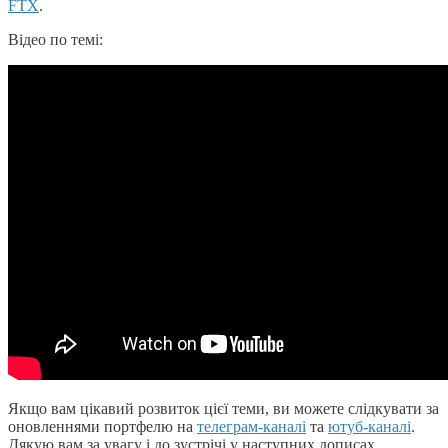
FTX
.
Відео по темі:
Якщо вам цікавий розвиток цієї теми, ви можете слідкувати за
оновленнями портфелю на
телеграм-каналі
та
ютуб-каналі
.
Дякую вам за увагу і до зустрічі у наступних дописах.