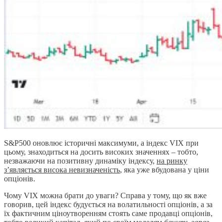
S&P500 оновлює історичні максимуми, а індекс VIX при
цьому, знаходиться на досить високих значеннях – тобто,
незважаючи на позитивну динаміку індексу,
на ринку
з’являється висока невизначеність
, яка уже вбудована у ціни
опціонів.
Чому VIX можна брати до уваги? Справа у тому, що як вже
говорив, цей індекс будується на волатильності опціонів, а за
їх фактичним ціноутворенням стоять саме продавці опціонів,