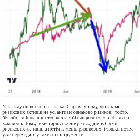
У такому порівнянні є логіка. Справа у тому, що у класі
ризикових активів не усі активи однаково ризикові, тобто,
біткойн та інша криптовалюта є більш ризиковою ніж акції
компаній. Тому, інвестори спочатку виходять із більш
ризикових активів, а потім із менш ризикових, і тільки потім
уже переходять у захисні інструменти.