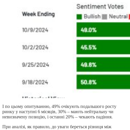
І по цьому опитуванню, 49% очікують подальшого росту
ринку у наступні 6 місяців, 30% – мають нейтральну чи
невизначену позицію, і останні 20% – чекають падіння.
При аналізі, як правило, до уваги береться різниця між