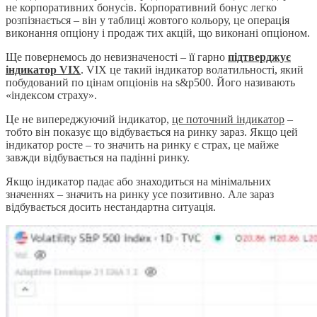
не корпоративних бонусів. Корпоративний бонус легко
розпізнається – він у таблиці жовтого кольору, це операція
виконання опціону і продаж тих акцій, що виконані опціоном.
Ще повернемось до невизначеності – її гарно
підтверджує
індикатор VIX
. VIX це такий індикатор волатильності, який
побудований по цінам опціонів на s&p500. Його називають
«індексом страху».
Це не випереджуючий індикатор,
це поточний індикатор
–
тобто він показує що відбувається на ринку зараз. Якщо цей
індикатор росте – то значить на ринку є страх, це майже
завжди відбувається на падінні ринку.
Якщо індикатор падає або знаходиться на мінімальних
значеннях – значить на ринку усе позитивно. Але зараз
відбувається досить нестандартна ситуація.