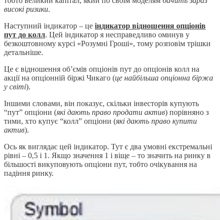
тобто великий капітал, який по своїм моделям
бачить зараз
високі ризики
.
Наступний індикатор – це
індикатор відношення опціонів
пут до колл
. Цей індикатор я несправедливо оминув у
безкоштовному курсі «Розумні Гроші», тому розповім трішки
детальніше.
Це є відношення об’ємів опціонів пут до опціонів колл на
акції на опціонній біржі Чикаго (
це найбільша опціонна біржа
у світі
).
Іншими словами, він показує, скільки інвесторів купують
“пут” опціони (
які дають право продати актив
) порівняно з
тими, хто купує “колл” опціони (
які дають право купити
актив
).
Ось як виглядає цей індикатор. Тут є два умовні екстремальні
рівні – 0,5 і 1. Якщо значення 1 і віще – то значить на ринку в
більшості викуповують опціони пут, тобто очікування на
падіння ринку.