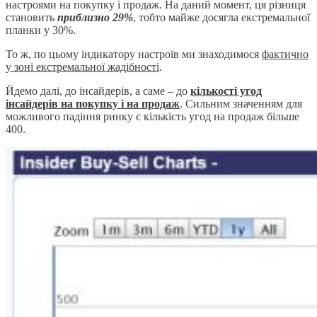
настроями на покупку і продаж. На даний момент, ця різниця
становить
приблизно 29%
, тобто майже досягла екстремальної
планки у 30%.
То ж, по цьому індикатору настроїв ми знаходимося
фактично
у зоні екстремальної жадібності
.
Йдемо далі, до інсайдерів, а саме – до
кількості угод
інсайдерів на покупку і на продаж
. Сильним значенням для
можливого падіння ринку є кількість угод на продаж більше
400.