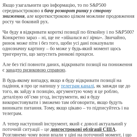
Якщо узагальнити цю інформацію, то по S&P500
середньостроково я
бачу розворот ринку у сторону
зниження
, але короткостроково цілком можливе продовження
росту чи боковий рух.
Чи буду я відкривати короткі позиції по біткойну і по S&P500?
Конкретно зараз – ні, ще не «
зійшлися всі зірки
». Звичайно,
ринок може піти і без того, щоби усі дані показували
однозначну картину – бо може у будь-який момент щось
тригернути, що запустить ринкові процеси.
Але без тієї повноти даних, відкривати позиції на пониження
є
занадто ризиковою справою
.
В будь-якому випадку, якщо я буду відкривати позиції на
падіння, я про це напишу у
телеграм каналі
, як завжди ще до
того, як зайду в позицію, аргументую чому я це роблю,
деталізую об’єми угод, інструменти, які я буду
використовувати і зможемо там обговорити, якщо будуть
виникати питання. Тому, якщо цікаво – то підписуйтесь і на
телеграм.
А тепер наступний інструмент, який є доволі актуальний у
поточній ситуації – це
довгострокові облігації США
.
Розглянемо чому вони впали у ціні на поточний момент, і що