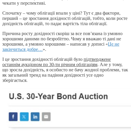
чекати у перспективі.
Спочатку – чому облігації впали у ціні? Тут є два фактори,
перший – це зростання дохідності облігацій, тобто, коли росте
дохідність облігацій, то падає вартість тіла облігації.
Причина росту дохідності скоріш за все пов’язана із умовно
хорошими даними по безробіттю. Чому я вважаю ті дані не
хорошими, а умовно хорошими – написав у дописі «
Це не
закінчиться добре…
».
І це зростання дохідності облігацій було
підтверджене
останнім аукціоном по 30-ти річним облігаціям
. Але у тому,
що зросла дохідність, я особисто не бачу жодної проблеми, так
як загальний тренд на падіння дохідності усе одно
зберігається.