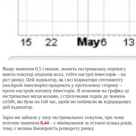
Якщо значення 0,5 і менше, значить екстремальну перевагу
мають покупці опціонів колл, тобто настрої інвесторів – на
ріст ринку. Цей індикатор, як і всі індикатори сентименту
(
настроїв інвесторів
) працюють у протилежну сторону –
проти настроїв натовпу інвесторів. Я позначив на графіку ці
екстремальні місця колами, і стрілочками підвів до значень
сп500, які були на той час, щоби ви побачили як відпрацьовує
цей індикатор.
Зараз ми зайшли у зону екстремальних покупок, при чому
поточне значення
0,44
– є мінімальним за останні кілька років,
тому, є велика ймовірність розвороту ринку.