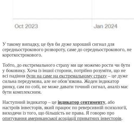
У такому випадку, це був би дуже хороший сигнал для
середньострокового розвороту, саме до середньострокового, не
короткострокового.
Тобто, до екстремального страху ми ще можемо рости чи бути
у боковику. Хоча із іншої сторони, потрібно розуміти, що не
всі падіння
були на саме на екстремальному страху
– це дуже
сильна передумова, але не обов’язкова. Жоден індикатор
ринку, сам по собі, не може давати точний сигнал, аналіз має
бути комплексним.
Наступний індикатор – це
індикатор сентименту
, або
настроїв інвесторів, який працює по реверсивній психології,
виходячи із того, що більшість не права. Я говорю про
опитування американської асоціації приватних інвесторів
.