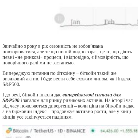
Звичайно з року в рік сезонність не зобов’язана
повторюватися, але те що по ній видно зараз, це те, що діють
певні «не ринкові» процеси, і відповідно, є ймовірність, що
новорічного ралі ми не застанемо.
Випереджую питання по біткойну – біткойн такий же
ризиковий актив, і буде вести себе схожим чином, як і індекс
S&P500.
І до речі, біткойн інколи дає
випереджуючі сигнали для
S&P500
і загалом для ринку ризикових активів. На історії час
від часу появляються дивергенції – коли ціна на біткойн падає,
а на біржовий індекс – продовжує активно рости, але у кінці
кінців усе закінчується падінням.