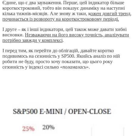
Єдине, що є два зауваження. Перше, цей індикатор більше
короткостроковий, тобто він показує динаміку на наступні
кілька тижнів-місяців. Але знову ж таки, к
ожен довгий тренд,
починається із розвороту на короткостроковому періоді.
І друге – як і інші індикатори, цей також може давати хибні
висновки.
Незважаючи на його високу точність, аналізувати
потрібно завжди у комплексі
.
І перед тим, як перейти до облігацій, давайте коротко
подивимось на сезонність у SP500. Якийсь аналіз по ній
робити не буду, просто хочу показати, що цього року
сезонність у індексі сильно «
поламалась
».