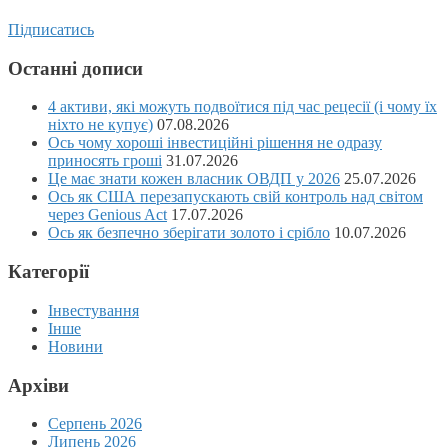
Підписатись
Останні дописи
4 активи, які можуть подвоїтися під час рецесії (і чому їх
ніхто не купує)
07.08.2026
Ось чому хороші інвестиційні рішення не одразу
приносять гроші
31.07.2026
Це має знати кожен власник ОВДП у 2026
25.07.2026
Ось як США перезапускають свій контроль над світом
через Genious Act
17.07.2026
Ось як безпечно зберігати золото і срібло
10.07.2026
Категорії
Інвестування
Інше
Новини
Архіви
Серпень 2026
Липень 2026