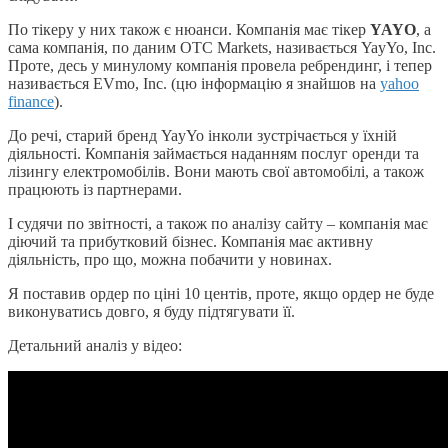
По тікеру у них також є нюанси. Компанія має тікер
YAYO
, а
сама компанія, по даним OTC Markets, називається YayYo, Inc.
Проте, десь у минулому компанія провела ребрендинг, і тепер
називається EVmo, Inc. (цю інформацію я знайшов на
yahoo
finance
).
До речі, старий бренд YayYo інколи зустрічається у їхній
діяльності. Компанія займається наданням послуг оренди та
лізингу електромобілів. Вони мають свої автомобілі, а також
працюють із партнерами.
І судячи по звітності, а також по аналізу сайту – компанія має
діючий та прибутковий бізнес. Компанія має активну
діяльність, про що, можна побачити у новинах.
Я поставив ордер по ціні 10 центів, проте, якщо ордер не буде
виконуватись довго, я буду підтягувати її.
Детальний аналіз у відео: