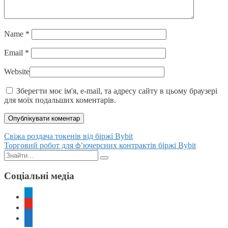
Name
*
Email
*
Website
Зберегти моє ім'я, e-mail, та адресу сайту в цьому браузері
для моїх подальших коментарів.
Posts
Свіжа роздача токенів від біржі Bybit
Торговий робот для ф’ючерсних контрактів біржі Bybit
navigation
Пошук:
Соціальні медіа
telegram
youtube
rss