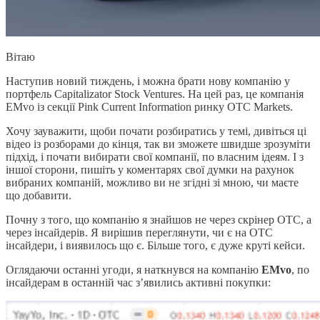
Вітаю
Наступив новий тиждень, і можна брати нову компанію у
портфель Capitalizator Stock Ventures. На цей раз, це компанія
EMvo із секції Pink Current Information ринку OTC Markets.
Хочу зауважити, щоби почати розбиратись у темі, дивіться ці
відео із розборами до кінця, так ви зможете швидше зрозуміти
підхід, і почати вибирати свої компанії, по власним ідеям. І з
іншої сторони, пишіть у коментарях свої думки на рахунок
вибраних компаній, можливо ви не згідні зі мною, чи маєте
що добавити.
Почну з того, що компанію я знайшов не через скрінер ОТС, а
через інсайдерів. Я вирішив переглянути, чи є на ОТС
інсайдери, і виявилось що є. Більше того, є дуже круті кейси.
Оглядаючи останні угоди, я наткнувся на компанію
EMvo
, по
інсайдерам в останній час з’явились активні покупки: