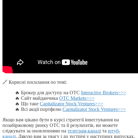
🔗 Корисні посилання по темі:
🔥 Брокер для доступу на OTC
Interactive Brokers>>>
🔥 Сайт майданчика
OTC Markets>>>
🔥 Що таке
Capitalizator Stock Ventures>>>
🔥 Всі акції портфелю
Capitalizator Stock Ventures>>>
Якщо вам цікаво бути в курсі стратегії інвестування на
позабіржовому ринку OTC та її результатів, ви можете
слідкувати за оновленнями на
телеграм-каналі
та
ютуб-
каналі
. Дякую вам за увагу і до зустрічі у наступних випусках.