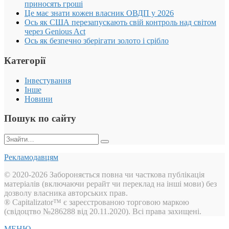
приносять гроші
Це має знати кожен власник ОВДП у 2026
Ось як США перезапускають свій контроль над світом
через Genious Act
Ось як безпечно зберігати золото і срібло
Категорії
Інвестування
Інше
Новини
Пошук по сайту
Пошук:
Рекламодавцям
© 2020-2026 Забороняється повна чи часткова публікація
матеріалів (включаючи рерайт чи переклад на інші мови) без
дозволу власника авторських прав.
® Capitalizator™ є зареєстрованою торговою маркою
(свідоцтво №286288 від 20.11.2020). Всі права захищені.
МЕНЮ