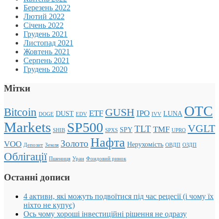
Березень 2022
Лютий 2022
Січень 2022
Грудень 2021
Листопад 2021
Жовтень 2021
Серпень 2021
Грудень 2020
Мітки
OTC
Bitcoin
GUSH
ETF
IPO
DUST
LUNA
DOGE
EDV
IVV
Markets
SP500
VGLT
TLT
TMF
SPY
SHIB
SPXS
UPRO
Нафта
Золото
VOO
Нерухомість
Депозит
Земля
ОВДП
ОЗДП
Облігації
Пшениця
Уран
Фондовий ринок
Останні дописи
4 активи, які можуть подвоїтися під час рецесії (і чому їх
ніхто не купує)
Ось чому хороші інвестиційні рішення не одразу