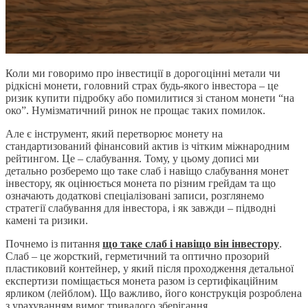
Коли ми говоримо про інвестиції в дорогоцінні метали чи
рідкісні монети, головний страх будь-якого інвестора – це
ризик купити підробку або помилитися зі станом монети “на
око”. Нумізматичний ринок не прощає таких помилок.
Але є інструмент, який перетворює монету на
стандартизований фінансовий актив із чітким міжнародним
рейтингом. Це – слабування. Тому, у цьому дописі ми
детально розберемо що таке слаб і навіщо слабування монет
інвестору, як оцінюється монета по різним грейдам та що
означають додаткові спеціалізовані записи, розглянемо
стратегії слабування для інвестора, і як завжди – підводні
камені та ризики.
Почнемо із питання
що таке слаб і навіщо він інвестору
.
Слаб – це жорсткий, герметичний та оптично прозорий
пластиковий контейнер, у який після проходження детальної
експертизи поміщається монета разом із сертифікаційним
ярликом (лейблом). Що важливо, його конструкція розроблена
з урахуванням вимог тривалого зберігання.