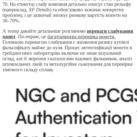
70. На етикетці слабу компанія детально описує стан рельєфу
(наприклад,
XF Details
) та обов’язково зазначає конкретну
проблему, і це зазвичай знижує ринкову вартість монети на
30–70%.
А тепер давайте детальніше розглянемо
переваги слабування
монет
. По-перше, це
багаторівнева перевірка монети.
Головною перевагою слабування є зниження ризику купівлі
фальсифікату майже до нуля. Процес автентифікації монети в
грейдингових лабораторіях включає не лише візуальний
огляд, але й звірення з каталогами відомих фальшивок, аналіз
штемпельних ліній та металургійне сканування для перевірки
хімічного складу сплаву.