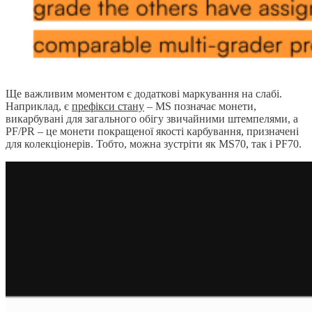
Ще важливим моментом є додаткові маркування на слабі.
Наприклад, є
префікси стану
– MS позначає монети,
викарбувані для загального обігу звичайними штемпелями, а
PF/PR – це монети покращеної якості карбування, призначені
для колекціонерів. Тобто, можна зустріти як MS70, так і PF70.