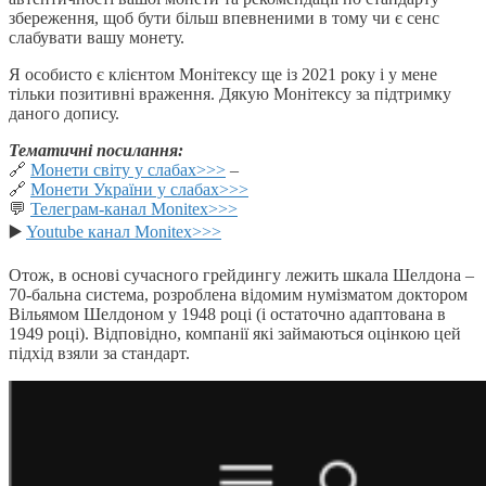
збереження, щоб бути більш впевненими в тому чи є сенс
слабувати вашу монету.
Я особисто є клієнтом Монітексу ще із 2021 року і у мене
тільки позитивні враження. Дякую Монітексу за підтримку
даного допису.
Тематичні посилання:
🔗
Монети світу у слабах>>>
–
🔗
Монети України у слабах>>>
💬
Телеграм-канал Monitex>>>
▶️
Youtube канал Monitex>>>
Отож, в основі сучасного грейдингу лежить шкала Шелдона –
70-бальна система, розроблена відомим нумізматом доктором
Вільямом Шелдоном у 1948 році (і остаточно адаптована в
1949 році). Відповідно, компанії які займаються оцінкою цей
підхід взяли за стандарт.