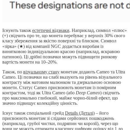
Існують також
естетичні відзнаки
. Наприклад, символ «плюс»
(+) свідчить про те, що монета перебуває у верхніх 30% свого
класу збереження за якістю поверхні та блиском. Символ
«зірка» (★) від компанії NGC додається виробам із
винятковою індивідуальною красою (наприклад, яскравою
патиною). Ці дрібні позначки можуть підвищити ринкову
вартість монети на 10–20%.
Також, по
візуальному стану
монетам додають Cameo та Ultra
Cameo. Ці позначки на слабі вказують на рівень візуального
контрасту між матовим малюнком та дзеркальною основою
монети. Статус Cameo присвоюють монетам із помірним
контрастом, тоді як Ultra Cameo (або
Deep Cameo
) свідчить
про максимально глибокий, майже чорно-білий ефект, що
значно підвищує колекційну цінність.
Існує також спеціальний грейд
Details (Деталі)
– його
присвоюють монетам зі слідами серйозних пошкоджень
(наприклад, грубої чистки, подряпин чи корозії), через що
вони не можуть отримати класичну цифрову оцінку від 1 до