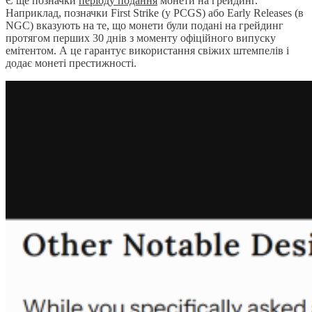
Є ще позначки
періоду подання
монети на грейдинг.
Наприклад, позначки First Strike (у PCGS) або Early Releases (в
NGC) вказують на те, що монети були подані на грейдинг
протягом перших 30 днів з моменту офіційного випуску
емітентом. А це гарантує використання свіжих штемпелів і
додає монеті престижності.