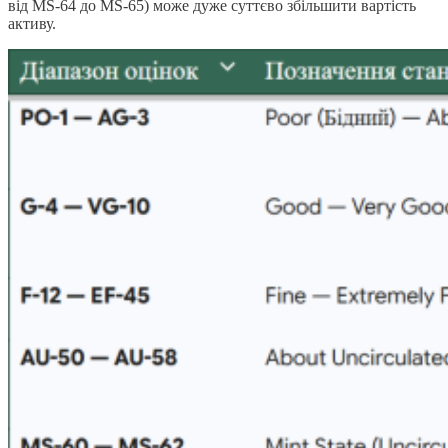
від MS-64 до MS-65) може дуже суттєво збільшити вартість
активу.