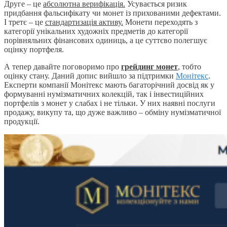
Друге – це
абсолютна верифікація.
Усувається ризик
придбання фальсифікату чи монет із прихованими дефектами.
І третє – це
стандартизація активу.
Монети переходять з
категорії унікальних художніх предметів до категорії
порівняльних фінансових одиниць, а це суттєво полегшує
оцінку портфеля.
А тепер давайте поговоримо про
грейдинг монет
, тобто
оцінку стану. Даний допис вийшло за підтримки
Монітекс
.
Експерти компанії Монітекс мають багаторічний досвід як у
формуванні нумізматичних колекцій, так і інвестиційних
портфелів з монет у слабах і не тільки. У них наявні послуги
продажу, викупу та, що дуже важливо – обміну нумізматичної
продукції.