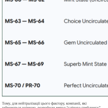
Тому, для нейтралізації цього фактору, компанії, які
займаються оцінкою, розробили метод “сліпого грейдингу”.