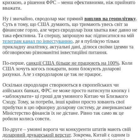
крихкою, а рішення ФРС – менш ефективними, ніж прийнято
вважати.
Ну і звичайно, євродолар має прямий
виплив на геополітику
.
Суть в тому, що США думають, що тримають увесь світ за
фінансове горло, але через євродолар їхня хватка вже давно не
така ефективна. Та спершу, запрошую вас підписатися на мій
телеграм канал по інвестуванню
, де я публікую тільки
прикладну аналітику, актуальні дані, ділюся своїми ідеями та
обговорюємо різноманітні інвестиційні питання.
По-перше,
санкції США більше не працюють на 100%
. Коли
США хочуть когось покарати, вони блокують доларові
рахунки. Але з євродоларом це так не працює.
Оскільки євродолари створюються в європейських чи
азійських банках, ФРС не може просто натиснути кнопку і
«заблокувати» ці гроші для умовного Китаю чи Близького
Сходу. Тому, за потреби, інші країни просто ховають свої
прибутки в цю офшорну доларову систему, де американське
Міністерство фінансів їх не дістане. Рівно так само як це
робили колись совєти.
По-друге – умовні вороги чи конкуренти штатів мають свій
доларовий друкарський верстат
. Зокрема, Китай є одним із