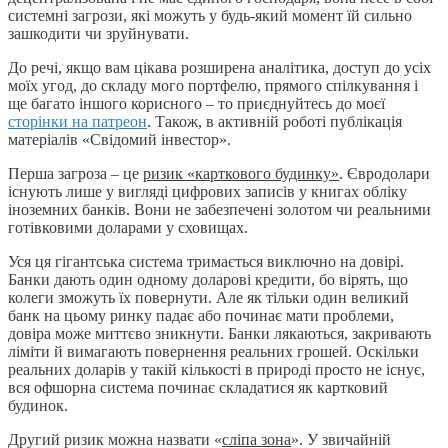
системні загрози, які можуть у будь-який момент їй сильно
зашкодити чи зруйнувати.
До речі, якщо вам цікава розширена аналітика, доступ до усіх
моїх угод, до складу мого портфелю, прямого спілкування і
ще багато іншого корисного – то приєднуйтесь до моєї
сторінки на патреон
. Також, в активній роботі публікація
матеріалів «Свідомий інвестор».
Перша загроза – це
ризик «карткового будинку»
. Євродолари
існують лише у вигляді цифрових записів у книгах обліку
іноземних банків. Вони не забезпечені золотом чи реальними
готівковими доларами у сховищах.
Уся ця гігантська система тримається виключно на довірі.
Банки дають один одному доларові кредити, бо вірять, що
колеги зможуть їх повернути. Але як тільки один великий
банк на цьому ринку падає або починає мати проблеми,
довіра може миттєво зникнути. Банки лякаються, закривають
ліміти й вимагають повернення реальних грошей. Оскільки
реальних доларів у такій кількості в природі просто не існує,
вся офшорна система починає складатися як картковий
будинок.
Другий ризик можна назвати «
сліпа зона
». У звичайній