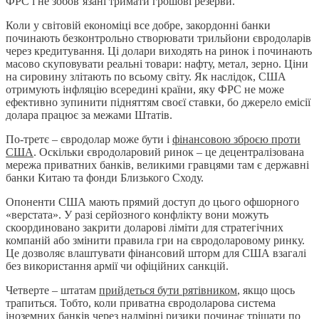
ФРС і не зобов’язані тримати грошові резерви.
Коли у світовій економіці все добре, закордонні банки
починають безконтрольно створювати трильйони євродоларів
через кредитування. Ці долари виходять на ринок і починають
масово скуповувати реальні товари: нафту, метал, зерно. Ціни
на сировину злітають по всьому світу. Як наслідок, США
отримують інфляцію всередині країни, яку ФРС не може
ефективно зупинити підняттям своєї ставки, бо джерело емісії
долара працює за межами Штатів.
По-третє – євродолар може бути і
фінансовою зброєю проти
США
. Оскільки євродоларовий ринок – це децентралізована
мережа приватних банків, великими гравцями там є державні
банки Китаю та фонди Близького Сходу.
Опоненти США мають прямий доступ до цього офшорного
«верстата». У разі серйозного конфлікту вони можуть
скоординовано закрити доларові ліміти для стратегічних
компаній або змінити правила гри на євродоларовому ринку.
Це дозволяє влаштувати фінансовий шторм для США взагалі
без використання армії чи офіційних санкцій.
Четверте – штатам
прийдеться бути рятівником
, якщо щось
трапиться. Тобто, коли приватна євродоларова система
іноземних банків через надмірні ризики починає тріщати по