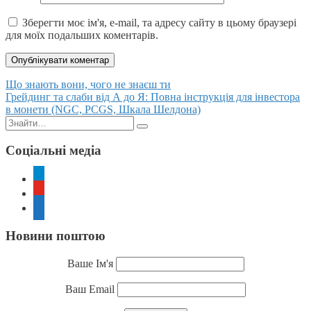
Зберегти моє ім'я, e-mail, та адресу сайту в цьому браузері
для моїх подальших коментарів.
Posts
Що знають вони, чого не знаєш ти
Грейдинг та слаби від А до Я: Повна інструкція для інвестора
navigation
в монети (NGC, PCGS, Шкала Шелдона)
Пошук:
Соціальні медіа
telegram
youtube
rss
Новини поштою
Ваше Ім'я
Ваш Email