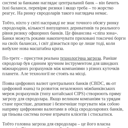
системі за банками наглядає центральний банк – він бачить
їхні баланси, перевіряє ризики і якщо треба – то жорстко
реагує. На ринку євродоларів такого наглядача немає.
Тобто, ніхто у світі насправді не знає точного обсягу ринку
євродоларів, кількості випущених деривативів та реального
рівня ризику офшорних банків. Це фінансова «сліпа зона».
Банки можуть роками накопичувати приховані токсичні борги
на своїх балансах, і світ дізнається про це лише тоді, коли
вибухне нова масштабна криза.
По-третє – присутня реальна
технологічна загроза
. Раніше
євродолар був єдиним зручним інструментом для швидких
міжнародних розрахунків між компаніями з різних куточків
планети. Але технології не стоять на місці.
Поява цифрових валют центральних банків (CBDC, як-от
цифровий юань) та розвиток незалежних міжбанківських
мереж розрахунків (типу китайської CIPS) створюють пряму
загрозу для євродолара. Якщо великим компаніям та урядам
стане простіше, дешевше і безпечніше торгувати між собою
напряму цифровими валютами в обхід євродоларових банків,
ця тіньова система почне втрачати клієнтів і стискатися.
Тобто головна загроза для євродолара – це його власна