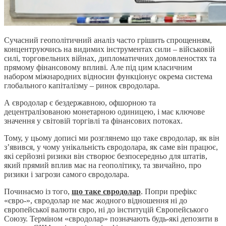
Сучасний геополітичний аналіз часто грішить спрощенням,
концентруючись на видимих інструментах сили – військовій
силі, торговельних війнах, дипломатичних домовленостях та
прямому фінансовому впливі. Але під цим класичним
набором міжнародних відносин функціонує окрема система
глобального капіталізму – ринок євродолара.
А євродолар є бездержавною, офшорною та
децентралізованою монетарною одиницею, і має ключове
значення у світовій торгівлі та фінансових потоках.
Тому, у цьому дописі ми розглянемо що таке євродолар, як він
з’явився, у чому унікальність євродолара, як саме він працює,
які серйозні ризики він створює безпосередньо для штатів,
який прямий вплив має на геополітику, та звичайно, про
ризики і загрози самого євродолара.
Починаємо із того,
що таке євродолар
. Попри префікс
«євро-», євродолар не має жодного відношення ні до
європейської валюти євро, ні до інституцій Європейського
Союзу. Терміном «євродолар» позначають будь-які депозити в