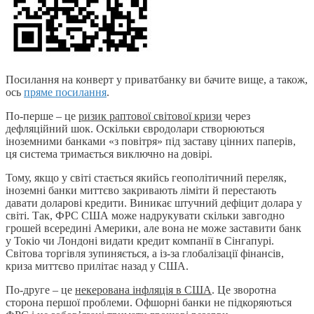
Посилання на конверт у приватбанку ви бачите вище, а також,
ось
пряме посилання
.
По-перше – це
ризик раптової світової кризи
через
дефляційний шок. Оскільки євродолари створюються
іноземними банками «з повітря» під заставу цінних паперів,
ця система тримається виключно на довірі.
Тому, якщо у світі стається якийсь геополітичний переляк,
іноземні банки миттєво закривають ліміти й перестають
давати доларові кредити. Виникає штучний дефіцит долара у
світі. Так, ФРС США може надрукувати скільки завгодно
грошей всередині Америки, але вона не може заставити банк
у Токіо чи Лондоні видати кредит компанії в Сінгапурі.
Світова торгівля зупиняється, а із-за глобалізації фінансів,
криза миттєво прилітає назад у США.
По-друге – це
некерована інфляція в США
. Це зворотна
сторона першої проблеми. Офшорні банки не підкоряються