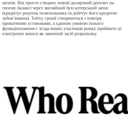
штатів. Він просто створює новий доларовий депозит на
своєму балансі через звичайний бухгалтерський запис
(кредитує рахунок позичальника та дебетує його кредитне
зобов’язання). Тобто, гроші створюються з повітря
приватними установами, а єдиною умовою їхнього
функціонування є згода інших учасників ринку приймати ці
електронні записи як законний засіб розрахунку.