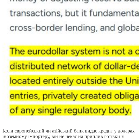
Коли європейський чи азійський банк видає кредит у доларах
іноземному імпортеру, він не чекає на приплив готівки зі