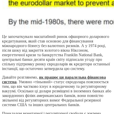
Це започаткувало масштабний ринок офшорного доларового
кредитування, який став основою для фінансування
міжнародного бізнесу без валютних ризиків. А у 1974 році,
після шоку від закриття золотого вікна Ніксоном,
енергетичної кризи та банкрутства Franklin National Bank,
центральні банки десяти країн світу підписали угоду про
спільну підтримку ринку євродоларів як кредитори останньої
інстанції, що остаточно затвердила цю систему.
Давайте розглянемо,
як працює ця паралельна фінансова
система
. Умовно «тіньовий» статус євродолара пояснюється
тим, що він частково існує в юридичному та регуляторному
вакуумі. Оскільки ці долари розміщені в іноземних банках або
закордонних філіях американських банків, вони повністю
звільнені від регуляторних вимог Федеральної резервної
системи США та інших центральних банків.
Прикладом
монетарної і регуляторної свободи
є зокрема