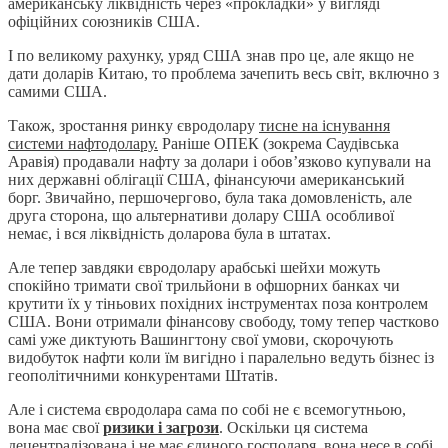
американську ліквідність через «прокладки» у вигляді
офіційних союзників США.
І по великому рахунку, уряд США знав про це, але якщо не
дати доларів Китаю, то проблема зачепить весь світ, включно з
самими США.
Також, зростання ринку євродолару
тисне на існування
системи нафтодолару.
Раніше ОПЕК (зокрема Саудівська
Аравія) продавали нафту за долари і обов’язково купували на
них державні облігації США, фінансуючи американський
борг. Звичайно, першочергово, була така домовленість, але
друга сторона, що альтернативи долару США особливої
немає, і вся ліквідність доларова була в штатах.
Але тепер завдяки євродолару арабські шейхи можуть
спокійно тримати свої трильйони в офшорних банках чи
крутити їх у тіньових похідних інструментах поза контролем
США. Вони отримали фінансову свободу, тому тепер частково
самі уже диктують Вашингтону свої умови, скорочують
видобуток нафти коли їм вигідно і паралельно ведуть бізнес із
геополітичними конкурентами Штатів.
Але і система євродолара сама по собі не є всемогутньою,
вона має свої
ризики і загрози
. Оскільки ця система
децентралізована і не має єдиного господаря, вона несе в собі