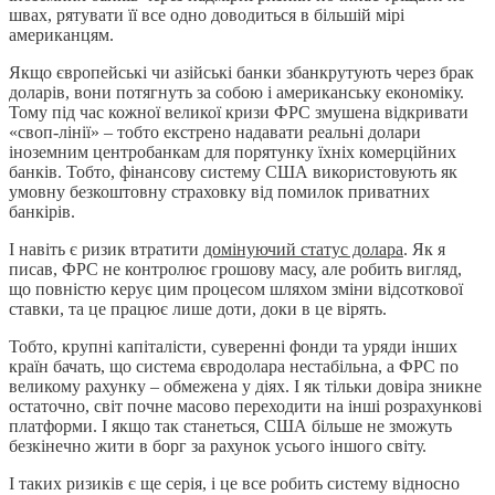
швах, рятувати її все одно доводиться в більшій мірі
американцям.
Якщо європейські чи азійські банки збанкрутують через брак
доларів, вони потягнуть за собою і американську економіку.
Тому під час кожної великої кризи ФРС змушена відкривати
«своп-лінії» – тобто екстрено надавати реальні долари
іноземним центробанкам для порятунку їхніх комерційних
банків. Тобто, фінансову систему США використовують як
умовну безкоштовну страховку від помилок приватних
банкірів.
І навіть є ризик втратити
домінуючий статус долара
. Як я
писав, ФРС не контролює грошову масу, але робить вигляд,
що повністю керує цим процесом шляхом зміни відсоткової
ставки, та це працює лише доти, доки в це вірять.
Тобто, крупні капіталісти, суверенні фонди та уряди інших
країн бачать, що система євродолара нестабільна, а ФРС по
великому рахунку – обмежена у діях. І як тільки довіра зникне
остаточно, світ почне масово переходити на інші розрахункові
платформи. І якщо так станеться, США більше не зможуть
безкінечно жити в борг за рахунок усього іншого світу.
І таких ризиків є ще серія, і це все робить систему відносно