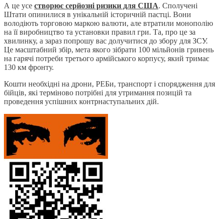
А це усе
створює серйозні ризики для США
. Сполучені
Штати опинилися в унікальній історичній пастці. Вони
володіють торговою маркою валюти, але втратили монополію
на її виробництво та установки правил гри. Та, про це за
хвилинку, а зараз попрошу вас долучитися до збору для ЗСУ.
Це масштабний збір, мета якого зібрати 100 мільйонів гривень
на гарячі потреби третього армійського корпусу, який тримає
130 км фронту.
Кошти необхідні на дрони, РЕБи, транспорт і спорядження для
бійців, які терміново потрібні для утримання позицій та
проведення успішних контрнаступальних дій.