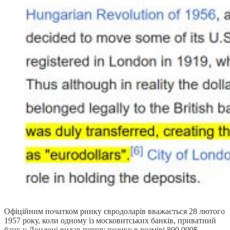
Офіційним початком ринку євродоларів вважається 28 лютого
1957 року, коли одному із московитських банків, приватний
банк у Лондоні видав першу позику в розмірі 800 000$.