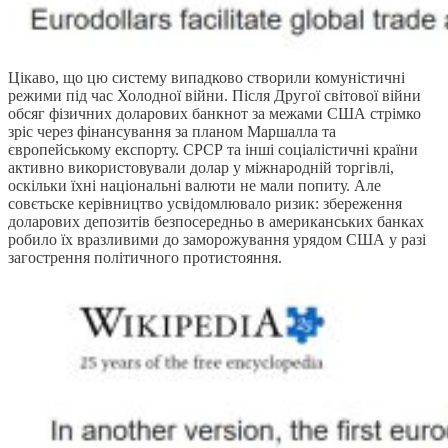
Цікаво, що цю систему випадково створили комуністичні
режими під час Холодної війни. Після Другої світової війни
обсяг фізичних доларових банкнот за межами США стрімко
зріс через фінансування за планом Маршалла та
європейському експорту. СРСР та інші соціалістичні країни
активно використовували долар у міжнародній торгівлі,
оскільки їхні національні валюти не мали попиту. Але
совєтьске керівництво усвідомлювало ризик: збереження
доларових депозитів безпосередньо в американських банках
робило їх вразливими до заморожування урядом США у разі
загострення політичного протистояння.