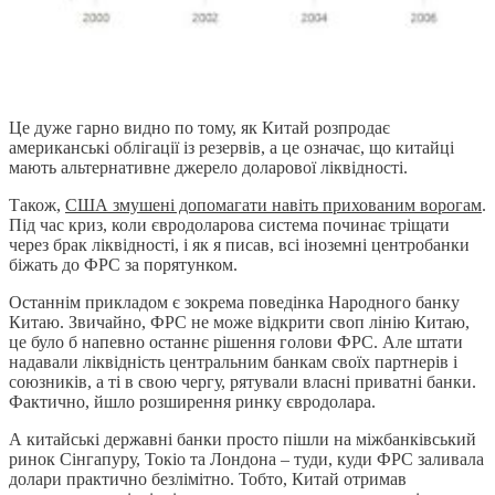
Це дуже гарно видно по тому, як Китай розпродає
американські облігації із резервів, а це означає, що китайці
мають альтернативне джерело доларової ліквідності.
Також,
США змушені допомагати навіть прихованим ворогам
.
Під час криз, коли євродоларова система починає тріщати
через брак ліквідності, і як я писав, всі іноземні центробанки
біжать до ФРС за порятунком.
Останнім прикладом є зокрема поведінка Народного банку
Китаю. Звичайно, ФРС не може відкрити своп лінію Китаю,
це було б напевно останнє рішення голови ФРС. Але штати
надавали ліквідність центральним банкам своїх партнерів і
союзників, а ті в свою чергу, рятували власні приватні банки.
Фактично, йшло розширення ринку євродолара.
А китайські державні банки просто пішли на міжбанківський
ринок Сінгапуру, Токіо та Лондона – туди, куди ФРС заливала
долари практично безлімітно. Тобто, Китай отримав