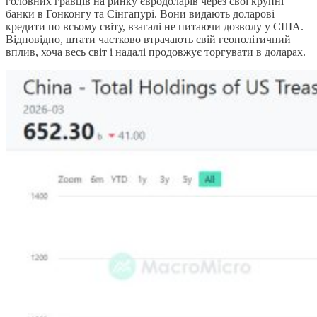
головних гравців на ринку євродоларів через свої крупні
банки в Гонконгу та Сінгапурі. Вони видають доларові
кредити по всьому світу, взагалі не питаючи дозволу у США.
Відповідно, штати частково втрачають свій геополітичний
вплив, хоча весь світ і надалі продовжує торгувати в доларах.