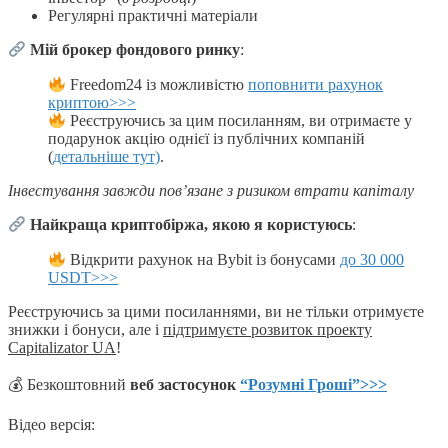
Регулярні практичні матеріали
Мій брокер фондового ринку
:
Freedom24 із можливістю
поповнити рахунок
криптою>>>
Реєструючись за цим посиланням, ви отримаєте у
подарунок акцію однієї із публічних компаній
(
детальніше тут)
.
Інвестування завжди пов’язане з ризиком втрати капіталу
Найкраща
криптобіржа, якою я користуюсь
:
Відкрити рахунок на Bybit із бонусами
до 30 000
USDT>>>
Реєструючись за цими посиланнями, ви не тільки отримуєте
знижки і бонуси, але і
підтримуєте розвиток проекту
Capitalizator UA
!
💰 Безкоштовний
веб застосунок
“Розумні Гроші”>>>
Відео версія: