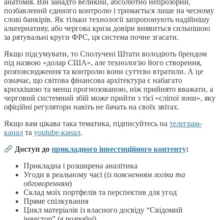
анатомія. Він занадто великий, абсолютно непрозорий,
позбавлений єдиного контролю і тримається лише на чесному
слові банкірів. Як тільки технології запропонують надійнішу
альтернативу, або чергова криза довіри виявиться сильнішою
за рятувальні круги ФРС, ця система почне згасати.
Якщо підсумувати, то Сполучені Штати володіють брендом
під назвою «долар США», але технологію його створення,
розповсюдження та контролю вони суттєво втратили. А це
означає, що світова фінансова архітектура є набагато
крихкішою та менш прогнозованою, ніж прийнято вважати, а
черговий системний збій може прийти з тієї «сліпої зони», яку
офіційні регулятори навіть не бачать на своїх звітах.
Якщо вам цікава така тематика, підписуйтесь на
телеграм-
канал
та
youtube-канал
.
Доступ до
прикладного інвестиційного контенту
:
Прикладна і розширена аналітика
Угоди в реальному часі (
із поясненням логіки та
обговоренням
)
Склад моїх портфелів та перспектив для угод
Пряме спілкування
Цикл матеріалів із власного досвіду “Свідомий
інвестор” (
в розробці
)