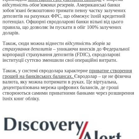
відсутність обов’язкових резервів
. Американські банки
зобов’язані безкоштовно тримати певну частку залучених
депозитів на рахунках ФРС, що обмежує їхній кредитний
потенціал. Офшорні євродоларові банки вільні від цього
правила, що дозволяє їм пускати в обіг 100% залучених
доларів.
Також, сюди можна віднести
відсутність зборів за
страхування депозитів
– уникаючи внесків до Федеральної
корпорації страхування депозитів (FDIC), євродоларові
інституції суттєво зменшили свої операційні витрати.
Також, у системі євродолара характерне
приватне створення
грошей на банківських балансах.
Євродолар – це не фізична
валюта, яку можна потримати в руках. Це віртуальна,
децентралізована мережа цифрових балансів, де гроші
створюються самими приватними банками через розширення
їхніх книг обліку.