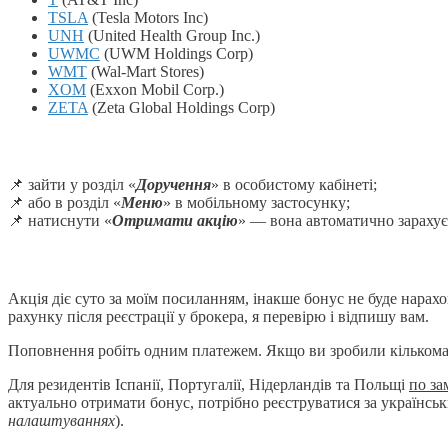
TSLA
(Tesla Motors Inc)
UNH
(United Health Group Inc.)
UWMC
(UWM Holdings Corp)
WMT
(Wal-Mart Stores)
XOM
(Exxon Mobil Corp.)
ZETA
(Zeta Global Holdings Corp)
📌 зайти у розділ «
Доручення
» в особистому кабінеті;
📌 або в розділ «
Меню
» в мобільному застосунку;
📌 натиснути «
Отримати акцію
» — вона автоматично зарахує
Акція діє суто за моїм посиланням, інакше бонус не буде нарах
рахунку після реєстрації у брокера, я перевірю і відпишу вам.
Поповнення робіть одним платежем. Якщо ви зробили кількома,
Для резидентів Іспанії, Португалії, Нідерландів та Польщі
по за
актуально отримати бонус, потрібно реєструватися за українсь
налаштуваннях
).