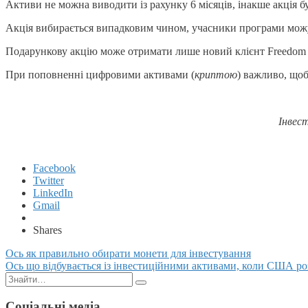
Активи не можна виводити із рахунку 6 місяців, інакше акція б
Акція вибирається випадковим чином, учасники програми можут
Подарункову акцію може отримати лише новий клієнт Freedom F
При поповненні цифровими активами (
криптою
) важливо, що
Інвес
Facebook
Twitter
LinkedIn
Gmail
Shares
Posts
Ось як правильно обирати монети для інвестування
Ось що відбувається із інвестиційними активами, коли США р
navigation
Пошук:
Соціальні медіа