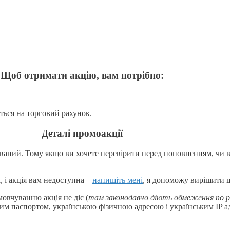
Щоб отримати акцію, вам потрібно:
ться на торговий рахунок.
Деталі промоакції
ований. Тому якщо ви хочете перевірити перед поповненням, чи ви
 і акція вам недоступна –
напишіть мені
, я допоможу вирішити 
мовчуванню акція не діє
(
там законодавчо діють обмеження по р
ким паспортом, українською фізичною адресою і українським IP а