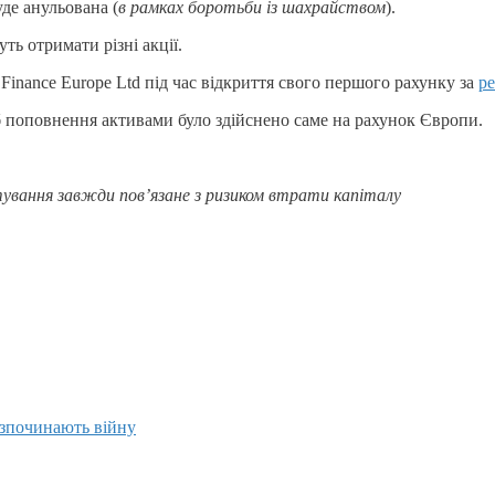
уде анульована (
в рамках боротьби із шахрайством
).
ь отримати різні акції.
inance Europe Ltd під час відкриття свого першого рахунку за
р
б поповнення активами було здійснено саме на рахунок Європи.
тування завжди пов’язане з ризиком втрати капіталу
озпочинають війну