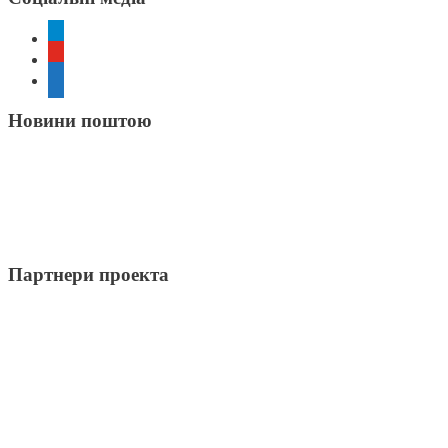
telegram
youtube
rss
Новини поштою
Партнери проекта