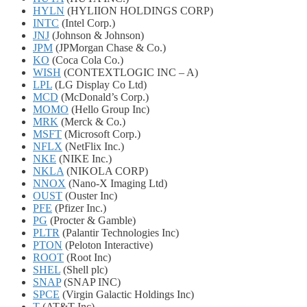
HYLN
(HYLIION HOLDINGS CORP)
INTC
(Intel Corp.)
JNJ
(Johnson & Johnson)
JPM
(JPMorgan Chase & Co.)
KO
(Coca Cola Co.)
WISH
(CONTEXTLOGIC INC – A)
LPL
(LG Display Co Ltd)
MCD
(McDonald’s Corp.)
MOMO
(Hello Group Inc)
MRK
(Merck & Co.)
MSFT
(Microsoft Corp.)
NFLX
(NetFlix Inc.)
NKE
(NIKE Inc.)
NKLA
(NIKOLA CORP)
NNOX
(Nano-X Imaging Ltd)
OUST
(Ouster Inc)
PFE
(Pfizer Inc.)
PG
(Procter & Gamble)
PLTR
(Palantir Technologies Inc)
PTON
(Peloton Interactive)
ROOT
(Root Inc)
SHEL
(Shell plc)
SNAP
(SNAP INC)
SPCE
(Virgin Galactic Holdings Inc)
T
(AT&T Inc)