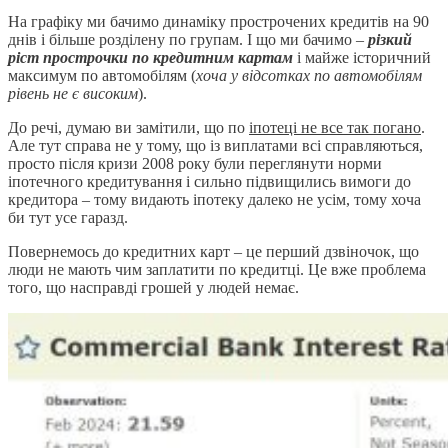
На графіку ми бачимо динаміку прострочених кредитів на 90
днів і більше розділену по групам. І що ми бачимо –
різкий
ріст прострочки по кредитним картам
і майже історичний
максимум по автомобілям (
хоча у відсотках по автомобілям
рівень не є високим
).
До речі, думаю ви замітили, що по
іпотеці не все так погано
.
Але тут справа не у тому, що із виплатами всі справляються,
просто після кризи 2008 року були переглянути норми
іпотечного кредитування і сильно підвищились вимоги до
кредитора – тому видають іпотеку далеко не усім, тому хоча
би тут усе гаразд.
Повернемось до кредитних карт – це перший дзвіночок, що
люди не мають чим заплатити по кредитці. Це вже проблема
того, що насправді грошей у людей немає.