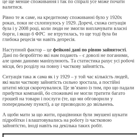
це ще менше споживання і так по спіралі усе може почати
валитися.
Рівно те ж саме, на кредитному споживанні було у 1920х
роках, поки не схлопнулось у 1929. Доречі, схожа ситуація
була і у 2008 році, коли люди не змогли виплачувати власні
борги, і якщо б ФРС не втрутилась, то ще тоді була би
глибока рецесія чи навіть депресія.
Наступний фактор – це
фейкові дані по рівню зайнятості
.
Дані по безробіттю які нам подають – є доволі не поганими,
але цими даними маніпулюють. Та статистика рахує усі робочі
місця, без розділу на повну і часткову зайнятість.
Ситуація така ж сама як і у 1929 – у той час кількість людей,
які мали часткову зайнятість сильно зростала, а постійні
штатні місця скорочувалися. Це зв’язано із тим, про що падали
прибутки компаній, бо споживачі не могли тратити багато
грошей на товари і послуги (те, що ми обговорили у
попередньому пункті), а це призводило до звільнень.
А щоби мати за що жити, працівники були змушені шукати
підробітки і влаштовувались на роботу із частковою
зайнятістю, іноді навіть на декілька таких робіт.