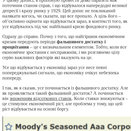
У цьому дописі, я пропоную провести деякі паралелі між
поточним станом справ, і що відбувалося напередодні великої
депресії і краху ринку у 1929. Цей допис не покликаний
налякати когось, чи сказати, що все пропало. А ціль його –
об’єктивно оцінити що відбувається зараз, в контексті того, як
усе відбувалось під час найбільшої кризи фондового ринку.
Одразу до справи. Почну з того, що найгіршим економічним
кризам передують періоди
фальшивого достатку і
процвітання
– це є визначальним елементом. Тобто, коли все
економічне зростання є несправжнім, і ми розглянемо цілу
серію важливих факторів які вказують на це.
Усе що відбувається у економіці зараз усе несе певні
попереджувальні сигнали, що економіку очікує небезпека
попереду.
І так, як я сказав, усе починається із фальшивого достатку. Але
як проявляється такий фальшивий достаток? А починається
він
зниженням відсоткових ставок
. Коли ставки знижуються –
це стимулює економічний ріст, але проблема у тому, що цей
ріст відбувається на основі боргу.