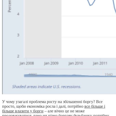
У чому узагалі проблема росту на збільшенні боргу? Все
просто, щоби економіка росла і далі, потрібно
все більше і
більше влазити у борги
– але вічно це не може
продовжуватися, рано чи пізно боргову бульбашку потрібно