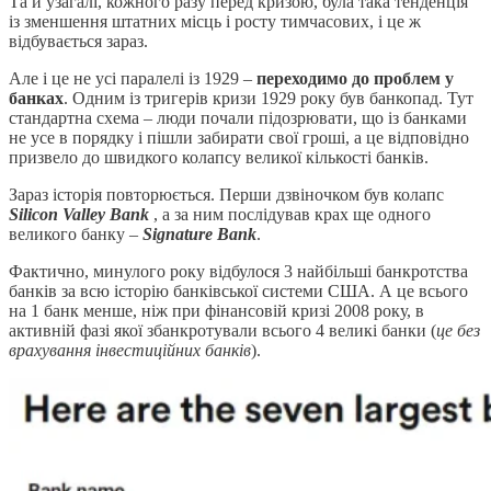
Та й узагалі, кожного разу перед кризою, була така тенденція
із зменшення штатних місць і росту тимчасових, і це ж
відбувається зараз.
Але і це не усі паралелі із 1929 –
переходимо до проблем у
банках
. Одним із тригерів кризи 1929 року був банкопад. Тут
стандартна схема – люди почали підозрювати, що із банками
не усе в порядку і пішли забирати свої гроші, а це відповідно
призвело до швидкого колапсу великої кількості банків.
Зараз історія повторюється. Перши дзвіночком був колапс
Silicon Valley Bank
, а за ним послідував крах ще одного
великого банку –
Signature Bank
.
Фактично, минулого року відбулося 3 найбільші банкротства
банків за всю історію банківської системи США. А це всього
на 1 банк менше, ніж при фінансовій кризі 2008 року, в
активній фазі якої збанкротували всього 4 великі банки (
це без
врахування інвестиційних банків
).