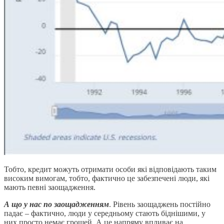
Тобто, кредит можуть отримати особи які відповідають таким
високим вимогам, тобто, фактично це забезпечені люди, які
мають певні заощадження.
А що у нас по заощадженням
. Рівень заощаджень постійно
падає – фактично, люди у середньому стають біднішими, у
них просто немає грошей. А це напряму впливає на