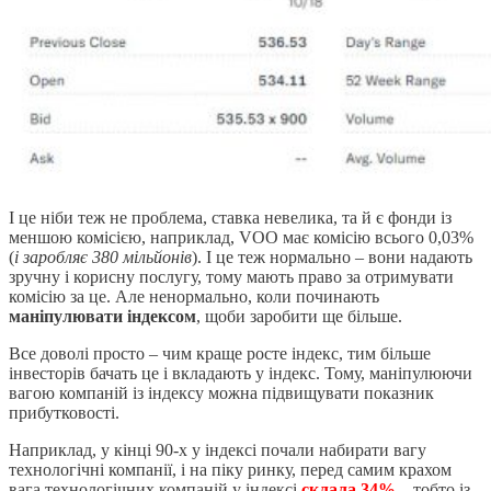
І це ніби теж не проблема, ставка невелика, та й є фонди із
меншою комісією, наприклад, VOO має комісію всього 0,03%
(
і заробляє 380 мільйонів
). І це теж нормально – вони надають
зручну і корисну послугу, тому мають право за отримувати
комісію за це. Але ненормально, коли починають
маніпулювати індексом
, щоби заробити ще більше.
Все доволі просто – чим краще росте індекс, тим більше
інвесторів бачать це і вкладають у індекс. Тому, маніпулюючи
вагою компаній із індексу можна підвищувати показник
прибутковості.
Наприклад, у кінці 90-х у індексі почали набирати вагу
технологічні компанії, і на піку ринку, перед самим крахом
вага технологічних компаній у індексі
склала 34%
– тобто із