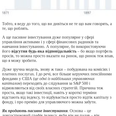
Тобто, я веду до того, що ви дивіться не те що вам говорять, а
те, що роблять.
А ще пасивне інвестування дуже популярне у сфері
управління активами і у сфері фінансових радників та
навчання інвестуванню. А популярне, бо використовуючи
його
відсутня будь-яка відповідальність
– бо якщо портфель
просів, то можна просто вказати на ринок, що ринок теж впав,
що я можу зробити.
Дуже зручна модель, знову ж таки – побудована на комісіях і
платних послугах. І до речі, все більше керуючих пенсійними
фондами у США (
це одні із найбільших управляючих
капіталом
) переходять до слідування за S&P 500 і
відмовляються від своїх власних стратегій. Причина теж
проста, якщо такі інвестиції, навіть у короткі терміни
відстають від індексу, то відбувається просто відтік капіталу з
фонду, і про премію для управляючого можна забути.
Як продають пасивне інвестування
. Основа – це
довгостроковий графік індексу, якби він не падав – він