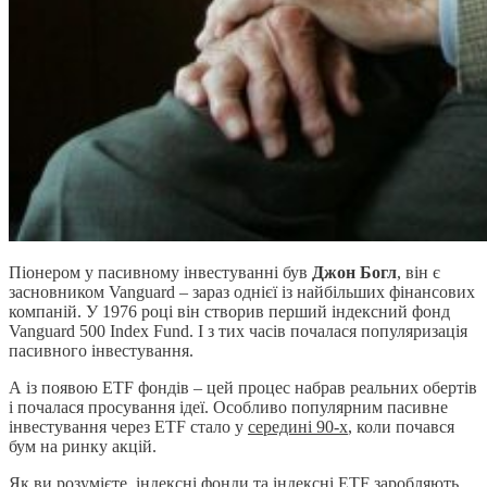
Піонером у пасивному інвестуванні був
Джон Богл
, він є
засновником Vanguard – зараз однієї із найбільших фінансових
компаній. У 1976 році він створив перший індексний фонд
Vanguard 500 Index Fund. І з тих часів почалася популяризація
пасивного інвестування.
А із появою ETF фондів – цей процес набрав реальних обертів
і почалася просування ідеї. Особливо популярним пасивне
інвестування через ETF стало у
середині 90-х
, коли почався
бум на ринку акцій.
Як ви розумієте, індексні фонди та індексні ETF заробляють