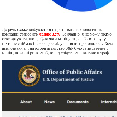
До речі, схоже відбувається і зараз – вага технологічних
компаній становить
майже 32%
. Звичайно, я не можу прямо
стверджувати, що це була явна маніпуляція – бо їх за руку
ніхто не спіймав і такого розслідування не проводилось. Хоча
явні ознаки є, і на історії агентство S&P було
звинувачене у
маніпулюванні ринком, було під слідством і платило штраф
.