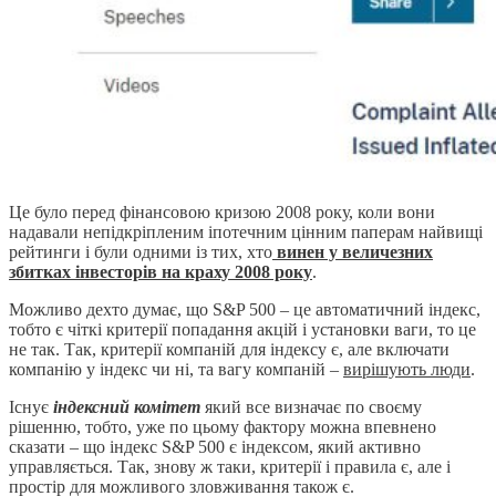
Це було перед фінансовою кризою 2008 року, коли вони
надавали непідкріпленим іпотечним цінним паперам найвищі
рейтинги і були одними із тих, хто
винен у величезних
збитках інвесторів на краху 2008 року
.
Можливо дехто думає, що S&P 500 – це автоматичний індекс,
тобто є чіткі критерії попадання акцій і установки ваги, то це
не так. Так, критерії компаній для індексу є, але включати
компанію у індекс чи ні, та вагу компаній –
вирішують люди
.
Існує
індексний комітет
який все визначає по своєму
рішенню, тобто, уже по цьому фактору можна впевнено
сказати – що індекс S&P 500 є індексом, який активно
управляється. Так, знову ж таки, критерії і правила є, але і
простір для можливого зловживання також є.