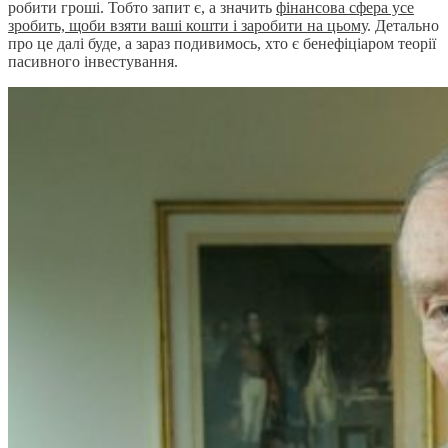
робити гроші. Тобто запит є, а значить
фінансова сфера усе
зробить, щоби взяти ваші кошти і заробити на цьому
. Детально
про це далі буде, а зараз подивимось, хто є бенефіціаром теорії
пасивного інвестування.