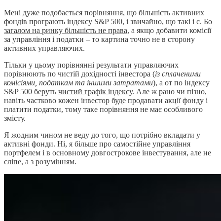
Мені дуже подобається порівняння, що більшість активних
фондів програють індексу S&P 500, і звичайно, що такі і є. Бо
загалом на ринку більшість не права
, а якщо добавити комісії
за управління і податки – то картина точно не в сторону
активних управляючих.
Тільки у цьому порівнянні результати управляючих
порівнюють по чистій дохідності інвестора (
із сплаченими
комісіями, податкам та іншими затратами
), а от по індексу
S&P 500 беруть
чистий графік індексу
. Але ж рано чи пізно,
навіть частково кожен інвестор буде продавати акції фонду і
платити податки, тому таке порівняння не має особливого
змісту.
Я жодним чином не веду до того, що потрібно вкладати у
активні фонди. Ні, я більше про самостійне управління
портфелем і в основному довгострокове інвестування, але не
сліпе, а з розумінням.