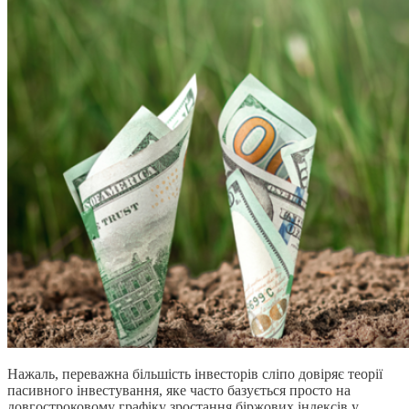
Нажаль, переважна більшість інвесторів сліпо довіряє теорії
пасивного інвестування, яке часто базується просто на
довгостроковому графіку зростання біржових індексів у