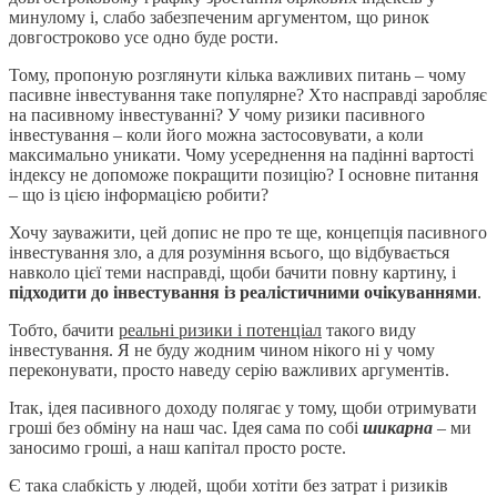
минулому і, слабо забезпеченим аргументом, що ринок
довгостроково усе одно буде рости.
Тому, пропоную розглянути кілька важливих питань – чому
пасивне інвестування таке популярне? Хто насправді заробляє
на пасивному інвестуванні? У чому ризики пасивного
інвестування – коли його можна застосовувати, а коли
максимально уникати. Чому усереднення на падінні вартості
індексу не допоможе покращити позицію? І основне питання
– що із цією інформацією робити?
Хочу зауважити, цей допис не про те ще, концепція пасивного
інвестування зло, а для розуміння всього, що відбувається
навколо цієї теми насправді, щоби бачити повну картину, і
підходити до інвестування із реалістичними очікуваннями
.
Тобто, бачити
реальні ризики і потенціал
такого виду
інвестування. Я не буду жодним чином нікого ні у чому
переконувати, просто наведу серію важливих аргументів.
Ітак, ідея пасивного доходу полягає у тому, щоби отримувати
гроші без обміну на наш час. Ідея сама по собі
шикарна
– ми
заносимо гроші, а наш капітал просто росте.
Є така слабкість у людей, щоби хотіти без затрат і ризиків