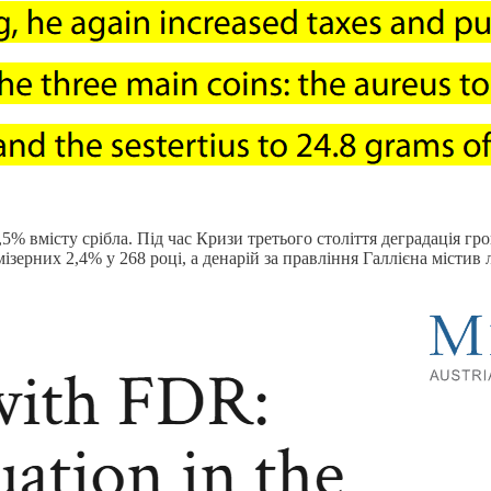
5% вмісту срібла. Під час Кризи третього століття деградація гр
 мізерних 2,4% у 268 році, а денарій за правління Галлієна містив