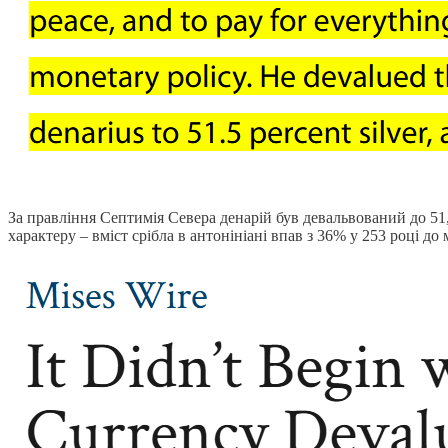
За правління Септимія Севера денарій був девальвований до 51,
характеру – вміст срібла в антонініані впав з 36% у 253 році до