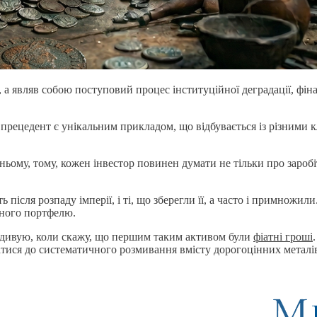
, а являв собою поступовий процес інституційної деградації, фі
й прецедент є унікальним прикладом, що відбувається із різними к
тньому, тому, кожен інвестор повинен думати не тільки про зароб
ісля розпаду імперії, і ті, що зберегли її, а часто і примножили.
йного портфелю.
 здивую, коли скажу, що першим таким активом були
фіатні гроші
тися до систематичного розмивання вмісту дорогоцінних металів