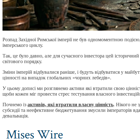
Розпад Західної Римської імперії не був одномоментною подією
імперського циклу.
Так, це було давно, але для сучасного інвестора цей історични
світового порядку.
Зміни імперій відбувалися раніше, і будуть відбуватися у майбу
цінності на випадок глобальних «чорних лебедів».
У цьому дописі ми розглянемо активи які втратили свою цінність п
щоби кожен міг провести стрес тестування власного інвестиці
Почнемо із
активів, які втратили власну цінність
. Нікого не
субсидії та неефективне бюджетування змусили імператорів вда
девальвація.