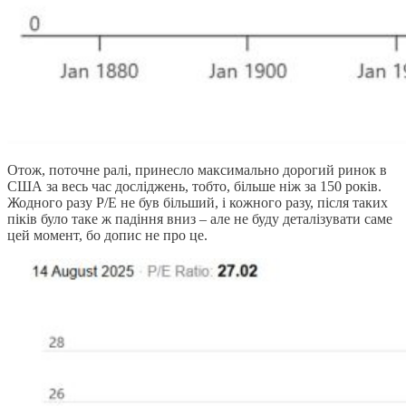
Отож, поточне ралі, принесло максимально дорогий ринок в
США за весь час досліджень, тобто, більше ніж за 150 років.
Жодного разу P/E не був більший, і кожного разу, після таких
піків було таке ж падіння вниз – але не буду деталізувати саме
цей момент, бо допис не про це.