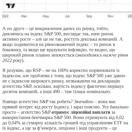
А по друге – це викривлення даних по ринку, тобто,
дивлячись на індекс S&P 500, виглядає так, наче ринок
активно росте – але це не так, ростуть декілька компаній. А
якщо подивитися на рівнозважений індекс – то ринок в
боковику, та якщо ще врахувати інфляцію, то видно, що
широкий ринок плавно знижується (
знаходимось нижче рівня
2022 року
).
Я розумію, що RSP – не на 100% коректно порівнювати із
індексом, але проблема у тому, що індекс S&P 500 уже давно
не є індексом широкого ринку, незважаючи на декларацію
агентства S&P, оскільки, вартість індексу фактично вирішує
десяток компаній, а інші 490 – там тільки номінально.
Навіщо агентство S&P так робить? Звичайно – вона має
прямий інтерес від росту індексу, і зараз поясню. Усе банально
просто – агентство S&P
отримує ліцензійні виплати
за
використання бенчмарка S&P 500. Вони отримують від 0,02
до 0,04% за сумарну кількість грошей під управлінням ETF на
їх індекс, а ще за ф’ючерси, опціони і інші продукти – це