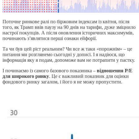
Поточне ринкове ралі по біржовим індексам із квітня, після
того, як Трамп ввів паузу на 90 днів на тарифи, дуже зміцнило
настрої покупців. А після оновлення історичних максимумів,
починають з’являтися перші ознаки ейфорії.
Та чи був цей ріст реальним? Чи все ж таки «порожнім» – це
питання ми розглянемо сьогодні у дописі. І я надіюся, що
інформація яку я подам, допоможе вам не потрапити у пастку.
І починаємо із самого базового показника –
відношення P/E
для широкого ринку
. Це є важливий показник для оцінки
фондового ринку загалом, і його я не можу пропустити.