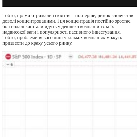
Тобто, що ми отримали із квітня – по-перше, ринок знову став
доволі концентрованими, і ця концентрація постійно зростає,
бо і надалі капітали йдуть у декілька компаній із-за їх
надвисокої ваги і популярності пасивного інвестування.
Тобто, проблеми всього лиш у кількох компаніях можуть
призвести до краху усього ринку.