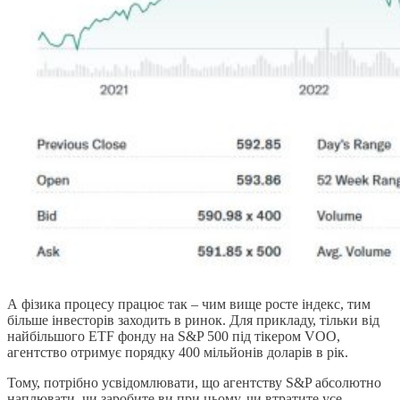
А фізика процесу працює так – чим вище росте індекс, тим
більше інвесторів заходить в ринок. Для прикладу, тільки від
найбільшого ETF фонду на S&P 500 під тікером VOO,
агентство отримує порядку 400 мільйонів доларів в рік.
Тому, потрібно усвідомлювати, що агентству S&P абсолютно
наплювати, чи заробите ви при цьому, чи втратите усе.