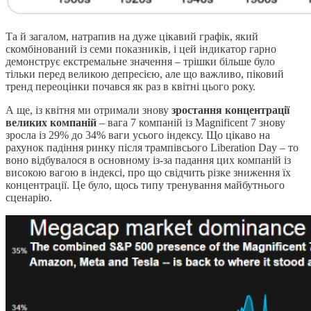
Та й загалом, натрапив на дуже цікавий графік, який
скомбінований із семи показників, і цей індикатор гарно
демонструє екстремальне значення – трішки більше було
тільки перед великою депресією, але що важливо, піковий
тренд переоцінки почався як раз в квітні цього року.
А ще, із квітня ми отримали знову
зростання концентрації
великих компаній
– вага 7 компаній із Magnificent 7 знову
зросла із 29% до 34% ваги усього індексу. Що цікаво на
рахунок падіння ринку після трампівсього Liberation Day – то
воно відбувалося в основному із-за падання цих компаній із
високою вагою в індексі, про що свідчить різке зниження їх
концентрації. Це було, щось типу тренування майбутнього
сценарію.