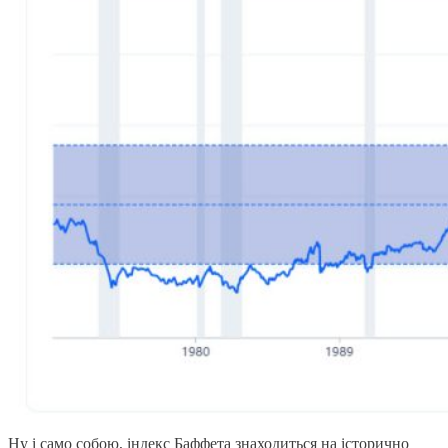
Ну і само собою, індекс Баффета знаходиться на історично