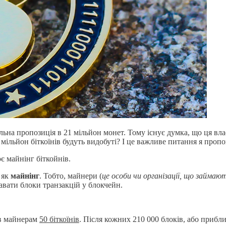
ьна пропозиція в 21 мільйон монет. Тому існує думка, що ця вл
1 мільйон біткоїнів будуть видобуті? І це важливе питання я проп
є майнінг біткойнів.
 як
майнінг
. Тобто, майнери (
це особи чи організації, що займаю
авати блоки транзакцій у блокчейн.
ив майнерам
50 біткоїнів
. Після кожних 210 000 блоків, або прибли