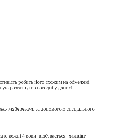
астивість робить його схожим на обмежені
оную розглянути сьогодні у дописі.
ться майнингом
), за допомогою спеціального
зно кожні 4 роки, відбувається “
халвінг