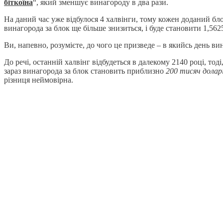
біткоїна
“, який зменшує винагороду в два рази.
На даний час уже відбулося 4 халвінги, тому кожен доданий б
винагорода за блок ще більше знизиться, і буде становити 1,5625
Ви, напевно, розумієте, до чого це призведе – в якийсь день ви
До речі, останній халвінг відбудеться в далекому 2140 році, тод
зараз винагорода за блок становить приблизно
200 тисяч долар
різниця неймовірна.