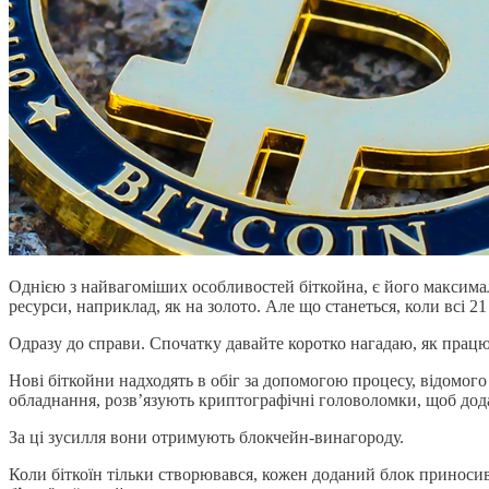
Однією з найвагоміших особливостей біткойна, є його максимал
ресурси, наприклад, як на золото. Але що станеться, коли всі 2
Одразу до справи. Спочатку давайте коротко нагадаю, як працю
Нові біткойни надходять в обіг за допомогою процесу, відомого
обладнання, розв’язують криптографічні головоломки, щоб дод
За ці зусилля вони отримують блокчейн-винагороду.
Коли біткоїн тільки створювався, кожен доданий блок принос