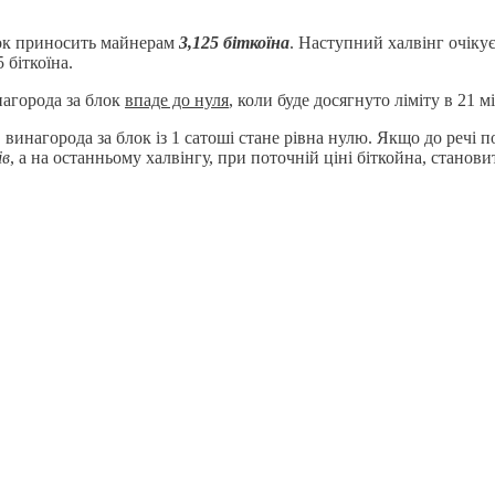
лок приносить майнерам
3,125 біткоїна
. Наступний халвінг очікує
 біткоїна.
нагорода за блок
впаде до нуля
, коли буде досягнуто ліміту в 21 м
і, винагорода за блок із 1 сатоші стане рівна нулю. Якщо до речі
ів
, а на останньому халвінгу, при поточній ціні біткойна, стано