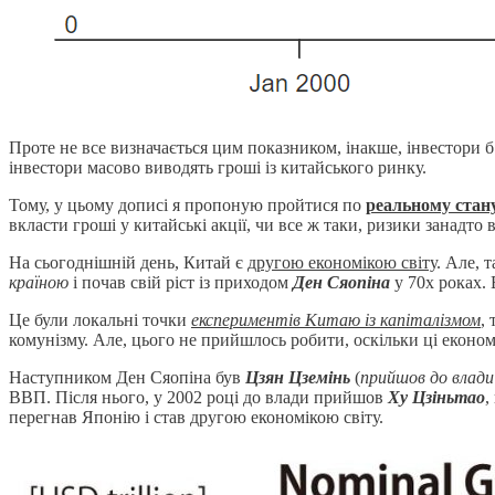
Проте не все визначається цим показником, інакше, інвестори б м
інвестори масово виводять гроші із китайського ринку.
Тому, у цьому дописі я пропоную пройтися по
реальному стан
вкласти гроші у китайські акції, чи все ж таки, ризики занадто в
На сьогоднішній день, Китай є
другою економікою світу
. Але, 
країною
і почав свій ріст із приходом
Ден Сяопіна
у 70х роках. 
Це були локальні точки
експериментів Китаю із капіталізмом
,
комунізму. Але, цього не прийшлось робити, оскільки ці економ
Наступником Ден Сяопіна був
Цзян Цземінь
(
прийшов до влади
ВВП. Після нього, у 2002 році до влади прийшов
Ху Цзіньтао
,
перегнав Японію і став другою економікою світу.