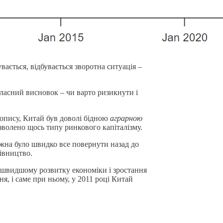
вається, відбувається зворотна ситуація –
власний висновок – чи варто ризикнути і
 допису, Китай був доволі бідною
аграрною
озволено щось типу ринкового капіталізму.
ожна було швидко все повернути назад до
рівництво.
е швидшому розвитку економіки і зростання
я, і саме при ньому, у 2011 році Китай