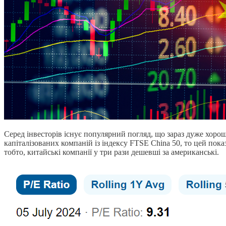
Серед інвесторів існує популярний погляд, що зараз дуже хорош
капіталізованих компаній із індексу FTSE China 50, то цей пок
тобто, китайські компанії у три рази дешевші за американські.