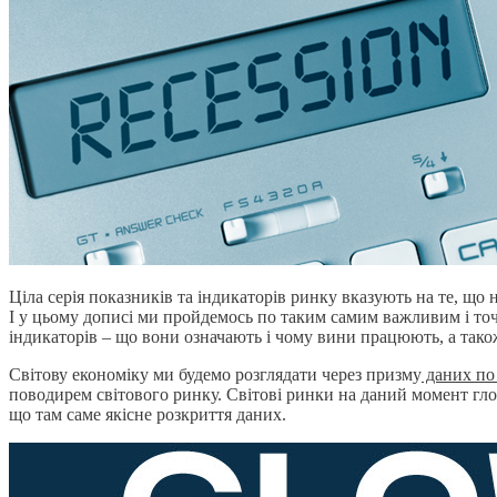
Ціла серія показників та індикаторів ринку вказують на те, що 
І у цьому дописі ми пройдемось по таким самим важливим і точ
індикаторів – що вони означають і чому вини працюють, а тако
Світову економіку ми будемо розглядати через призму
даних п
поводирем світового ринку. Світові ринки на даний момент глоб
що там саме якісне розкриття даних.