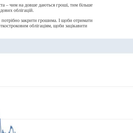
ста – чим на довше даються гроші, тим більше
ядових облігацій.
во потрібно закрити грошима. І щоби отримати
роткостроковим облігаціям, щоби зацікавити