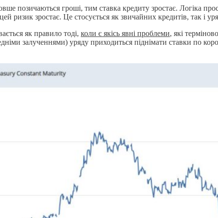
овше позичаються гроші, тим ставка кредиту зростає. Логіка про
 цей ризик зростає. Це стосується як звичайних кредитів, так і ур
вається як правило тоді,
коли є якісь явні проблеми
, які терміно
ередніми залученнями) уряду приходиться піднімати ставки по ко