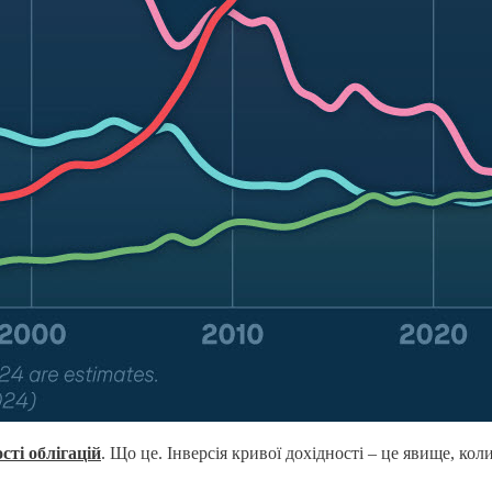
сті облігацій
. Що це. Інверсія кривої дохідності – це явище, кол