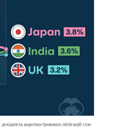
и дохідність короткострокових облігацій стає