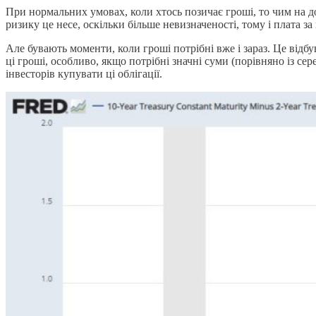
При нормальних умовах, коли хтось позичає гроші, то чим на д
ризику це несе, оскільки більше невизначеності, тому і плата за
Але бувають моменти, коли гроші потрібні вже і зараз. Це відбу
ці гроші, особливо, якщо потрібні значні суми (порівняно із с
інвесторів купувати ці облігації.