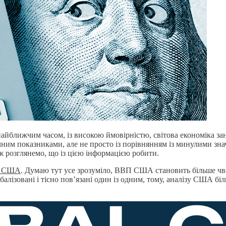
найближчим часом, із високою ймовірністю, світова економіка зан
ним показниками, але не просто із порівнянням із минулими зна
ж розглянемо, що із цією інформацією робити.
о США
. Думаю тут усе зрозуміло, ВВП США становить більше чв
алізовані і тісно пов’язані один із одним, тому, аналізу США бі