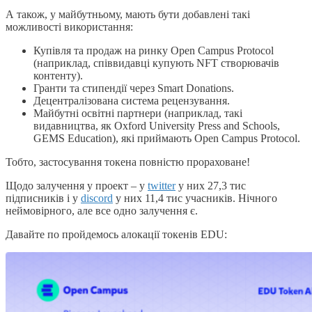
А також, у майбутньому, мають бути добавлені такі
можливості використання:
Купівля та продаж на ринку Open Campus Protocol
(наприклад, співвидавці купують NFT створювачів
контенту).
Гранти та стипендії через Smart Donations.
Децентралізована система рецензування.
Майбутні освітні партнери (наприклад, такі
видавництва, як Oxford University Press and Schools,
GEMS Education), які приймають Open Campus Protocol.
Тобто, застосування токена повністю прораховане!
Щодо залучення у проект – у
twitter
у них 27,3 тис
підписників і у
discord
у них 11,4 тис учасників. Нічного
неймовірного, але все одно залучення є.
Давайте по пройдемось алокації токенів EDU: