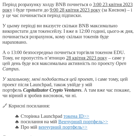
Період розрахунку холду BNB почнеться о
3:00 23 квітня 2023
року
і буде тривати до
9:00 28 квітня 2023 року
(за Києвом) – і
у це час починається період підписки.
У цьому періоді ви вказуєте скільки BNB максимально
використати для токенсейлу. І вже в 12:00 годині, цього-ж дня,
починається розрахунок, кому скільки токенів буде
нараховано.
А о 13:00 безпосередньо почнеться торгівля токеном EDU.
Тому, не пропустіть п’ятницю
28 квітня 2023 року
– саме у
цей день буде вся максимальна активність по проекту
Open
Campus
.
У загальному, мені подобається цей проект
, і саме тому, цей
проект після Launchpad, також увійде у мій
портфель
Capitalizator Crypto Ventures
. А там вже час покаже,
чи вірний я зробив висновок, чи ні.
🔗 Корисні посилання:
🔥 Сторінка Launchpad
токена ID>>
🔥 посилання на мій
Венчурний портфель>>
🔥 Про мій
венчурний портфель>>