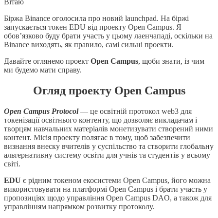
Вітаю
Біржа Binance оголосила про новий launchpad. На біржі
запускається токен EDU від проекту Open Campus. Я
обов’язково буду брати участь у цьому лаeнчападі, оскільки на
Binance виходять, як правило, самі сильні проекти.
Давайте оглянемо проект
Open Campus
, щоби знати, із чим
ми будемо мати справу.
Огляд проекту Open Campus
Open Campus Protocol
— це освітній протокол web3 для
токенізації освітнього контенту, що дозволяє викладачам і
творцям навчальних матеріалів монетизувати створений ними
контент. Місія проекту полягає в тому, щоб забезпечити
визнання внеску вчителів у суспільство та створити глобальну
альтернативну систему освіти для учнів та студентів у всьому
світі.
EDU
є рідним токеном екосистеми Open Campus, його можна
використовувати на платформі Open Campus і брати участь у
пропозиціях щодо управління Open Campus DAO, а також для
управлінням напрямком розвитку протоколу.