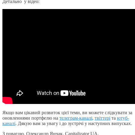
Детально у відео:
Якщо вам цікавий розвиток цієї теми, ви можете слідкувати за
оновленнями портфелю на
телеграм-каналі
,
твіттері
та
ютуб-
каналі
. Дякую вам за увагу і до зустрічі у наступних випусках.
З повагою, Олександр Янчак. Capitalizator UA.