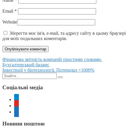
Name
*
Email
*
Website
Зберегти моє ім'я, e-mail, та адресу сайту в цьому браузері
для моїх подальших коментарів.
Posts
Фінансова звітність компаній простими словами.
Бухгалтерський баланс
navigation
Інвестиції у біотехнології. Потенціал +1000%
Пошук:
Соціальні медіа
telegram
youtube
rss
Новини поштою