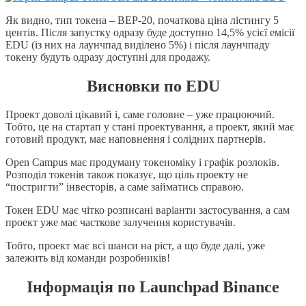
Як видно, тип токена – BEP-20, початкова ціна лістингу 5
центів. Після запустку одразу буде доступно 14,5% усієї емісії
EDU (із них на лаунчпад виділено 5%) і після лаунчпаду
токену будуть одразу доступні для продажу.
Висновки по EDU
Проект доволі цікавий і, саме головне – уже працюючий.
Тобто, це на стартап у стані проектування, а проект, який має
готовий продукт, має наповнення і солідних партнерів.
Open Campus має продуману токеноміку і графік розлоків.
Розподіл токенів також показує, що ціль проекту не
“постригти” інвесторів, а саме займатись справою.
Токен EDU має чітко розписані варіанти застосування, а сам
проект уже має часткове залучення користувачів.
Тобто, проект має всі шанси на ріст, а що буде далі, уже
залежить від команди розробників!
Інформація по Launchpad Binance