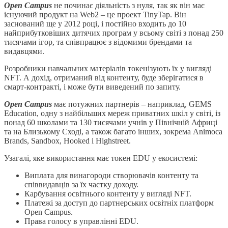
Open Campus
не починає діяльність з нуля, так як він має
існуючий продукт на Web2 – це проект TinyTap. Він
заснований ще у 2012 році, і постійно входить до 10
найприбутковіших дитячих програм у всьому світі з понад 250
тисячами ігор, та співпрацює з відомими брендами та
видавцями.
Розробники навчальних матеріалів токенізують їх у вигляді
NFT. А дохід, отриманий від контенту, буде зберігатися в
смарт-контракті, і може бути виведений по запиту.
Open Campus
має потужних партнерів – наприклад, GEMS
Education, одну з найбільших мереж приватних шкіл у світі, із
понад 60 школами та 130 тисячами учнів у Північній Африці
та на Близькому Сході, а також багато інших, зокрема Animoca
Brands, Sandbox, Hooked і Highstreet.
Узагалі, яке використання має токен EDU у екосистемі:
Виплата для винагороди створювачів контенту та
співвидавців за їх частку доходу.
Карбування освітнього контенту у вигляді NFT.
Платежі за доступ до партнерських освітніх платформ
Open Campus.
Права голосу в управлінні EDU.