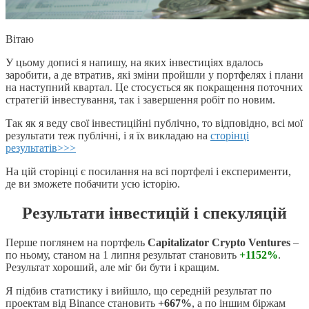
Вітаю
У цьому дописі я напишу, на яких інвестиціях вдалось
заробити, а де втратив, які зміни пройшли у портфелях і плани
на наступний квартал. Це стосується як покращення поточних
стратегій інвестування, так і завершення робіт по новим.
Так як я веду свої інвестиційні публічно, то відповідно, всі мої
результати теж публічні, і я їх викладаю на
сторінці
результатів>>>
На цій сторінці є посилання на всі портфелі і експерименти,
де ви зможете побачити усю історію.
Результати інвестицій і спекуляцій
Перше поглянем на портфель
Capitalizator Crypto Ventures
–
по ньому, станом на 1 липня результат становить
+1152%
.
Результат хороший, але міг би бути і кращим.
Я підбив статистику і вийшло, що середній результат по
проектам від Binance становить
+667%
, а по іншим біржам