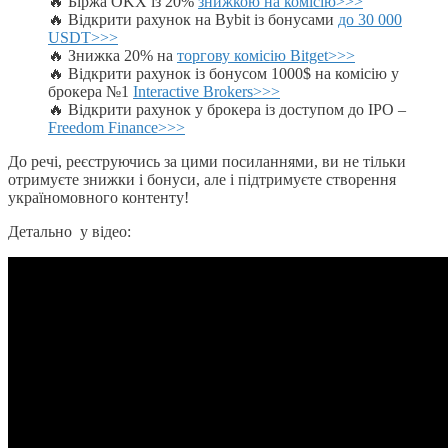
🔥 Біржа OKX із 20%
знижкою на комісію>>>
🔥 Відкрити рахунок на Bybit із бонусами
до 30 000
USDT>>>
🔥 Знижка 20% на
торгову комісію Bitget>>>
🔥 Відкрити рахунок із бонусом 1000$ на комісію у
брокера №1
Interactive Brokers>>>
🔥 Відкрити рахунок у брокера із доступом до IPO –
Freedom Finance>>>
До речі, реєструючись за цими посиланнями, ви не тільки
отримуєте знижки і бонуси, але і підтримуєте створення
україномовного контенту!
Детально у відео: