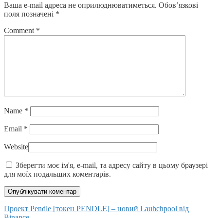
Ваша e-mail адреса не оприлюднюватиметься.
Обов’язкові
поля позначені
*
Comment
*
Name
*
Email
*
Website
Зберегти моє ім'я, e-mail, та адресу сайту в цьому браузері
для моїх подальших коментарів.
Posts
Проект Pendle [токен PENDLE] – новий Lauhchpool від
Binance