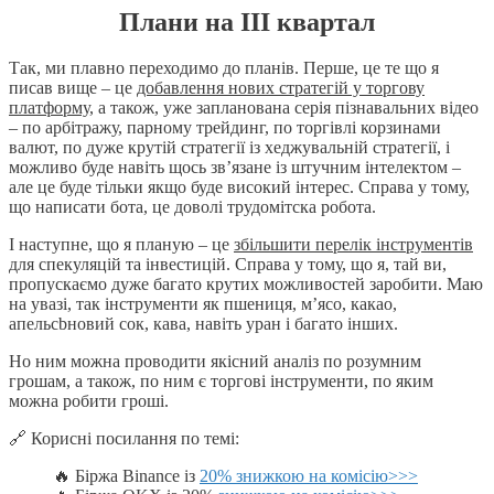
Плани на ІІІ квартал
Так, ми плавно переходимо до планів. Перше, це те що я
писав вище – це
добавлення нових стратегій у торгову
платформу
, а також, уже запланована серія пізнавальних відео
– по арбітражу, парному трейдинг, по торгівлі корзинами
валют, по дуже крутій стратегії із хеджувальній стратегії, і
можливо буде навіть щось зв’язане із штучним інтелектом –
але це буде тільки якщо буде високий інтерес. Справа у тому,
що написати бота, це доволі трудомітска робота.
І наступне, що я планую – це
збільшити перелік інструментів
для спекуляцій та інвестицій. Справа у тому, що я, тай ви,
пропускаємо дуже багато крутих можливостей заробити. Маю
на увазі, так інструменти як пшениця, м’ясо, какао,
апельсbновий сок, кава, навіть уран і багато інших.
Но ним можна проводити якісний аналіз по розумним
грошам, а також, по ним є торгові інструменти, по яким
можна робити гроші.
🔗 Корисні посилання по темі:
🔥 Біржа Binance із
20% знижкою на комісію>>>