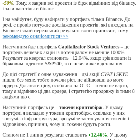
-50%
. Тому, я закрив всі проекти із бірж відмінних від бінансу,
і залишаю тільки бінанс.
І на майбутнє, буду набирати у портфель тільки Binance. До
речі, є провів потужне дослідження проектів, які виходять на
Binance і який нереальний результат вони приносять, тому
рекомендую ознайомитися>>>
Наступним йде портфель
Capitalizator Stock Ventures
– це
портфель дешевих акцій із потенціалом не менше 1000%.
Результат за квартал становить +12,04%, якщо зрівнювати із
біржовим індексом S&P500, то є невеличке відставання.
До цієї стратегії є одне зауваження – дві акції
CVAT
і
SKYE
пішли без мене, тобто почали ріст, не дійшовши до мого
ордера. Доганяти ціну, особливо на ОТС – точно не варто,
тому я відміняю ці два ордера, і стратегію продовжу із тими 8
акціями що є.
Наступний портфель це –
токени криптобірж
. У цьому
портфелі я вкладаю у токени криптобірж, оскільки у них
зрозуміла інфраструктура, зрозуміле застосування токенів і
відповідно, причини, чому ці токени будуть рости.
Станом не 1 липня результат становить
+12,46%
. У цьому