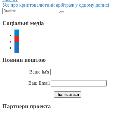
navigation
Усе про криптовалютний арбітраж у одному дописі
Пошук:
Соціальні медіа
telegram
youtube
rss
Новини поштою
Ваше Ім'я
Ваш Email
Партнери проекта