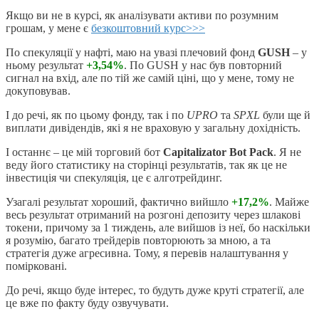
Якщо ви не в курсі, як аналізувати активи по розумним
грошам, у мене є
безкоштовний курс>>>
По спекуляції у нафті, маю на увазі плечовий фонд
GUSH
– у
ньому результат
+3,54%
. По GUSH у нас був повторний
сигнал на вхід, але по тій же самій ціні, що у мене, тому не
докуповував.
І до речі, як по цьому фонду, так і по
UPRO
та
SPXL
були ще й
виплати дивідендів, які я не враховую у загальну дохідність.
І останнє – це мій торговий бот
Capitalizator Bot Pack
. Я не
веду його статистику на сторінці результатів, так як це не
інвестиція чи спекуляція, це є алготрейдинг.
Узагалі результат хороший, фактично вийшло
+17,2%
. Майже
весь результат отриманий на розгоні депозиту через шлакові
токени, причому за 1 тиждень, але вийшов із неї, бо наскільки
я розумію, багато трейдерів повторюють за мною, а та
стратегія дуже агресивна. Тому, я перевів налаштування у
помірковані.
До речі, якщо буде інтерес, то будуть дуже круті стратегії, але
це вже по факту буду озвучувати.