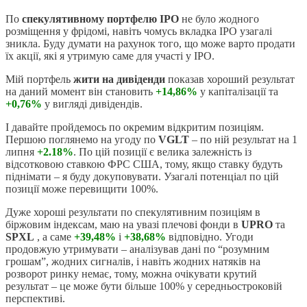
По
спекулятивному портфелю ІРО
не було жодного
розміщення у фрідомі, навіть чомусь вкладка IPO узагалі
зникла. Буду думати на рахунок того, що може варто продати
їх акції, які я утримую саме для участі у IPO.
Мій портфель
жити на дивіденди
показав хороший результат
на даний момент він становить
+14,86%
у капіталізації та
+0,76%
у вигляді дивідендів.
І давайте пройдемось по окремим відкритим позиціям.
Першою поглянемо на угоду по
VGLT
– по ній результат на 1
липня
+2.18%
. По цій позиції є велика залежність із
відсотковою ставкою ФРС США, тому, якщо ставку будуть
піднімати – я буду докуповувати. Узагалі потенціал по цій
позиції може перевищити 100%.
Дуже хороші результати по спекулятивним позиціям в
біржовим індексам, маю на увазі плечові фонди в
UPRO
та
SPXL
, а саме
+39,48%
і
+38,68%
відповідно. Угоди
продовжую утримувати – аналізував дані по “розумним
грошам”, жодних сигналів, і навіть жодних натяків на
розворот ринку немає, тому, можна очікувати крутий
результат – це може бути більше 100% у середньостроковій
перспективі.