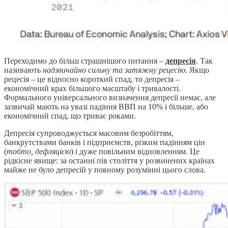
Переходимо до більш страшнішого питання –
депресія
. Так
називають
надзвичайно сильну та затяжну рецесію
. Якщо
рецесія – це відносно короткий спад, то депресія –
економічний крах більшого масштабу і тривалості.
Формального універсального визначення депресії немає, але
зазвичай мають на увазі падіння ВВП на 10% і більше, або
економічний спад, що триває роками.
Депресія супроводжується масовим безробіттям,
банкрутствами банків і підприємств, різким падінням цін
(
тобто, дефляцією
) і дуже повільним відновленням. Це
рідкісне явище: за останні пів століття у розвинених країнах
майже не було депресій у повному розумінні цього слова.