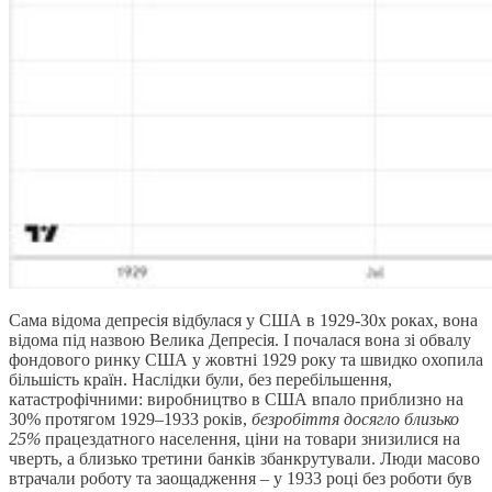
Сама відома депресія відбулася у США в 1929-30х роках, вона
відома під назвою Велика Депресія. І почалася вона зі обвалу
фондового ринку США у жовтні 1929 року та швидко охопила
більшість країн. Наслідки були, без перебільшення,
катастрофічними: виробництво в США впало приблизно на
30% протягом 1929–1933 років,
безробіття досягло близько
25%
працездатного населення, ціни на товари знизилися на
чверть, а близько третини банків збанкрутували. Люди масово
втрачали роботу та заощадження – у 1933 році без роботи був