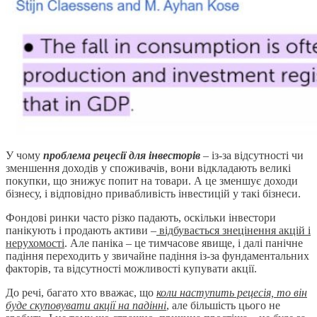
У чому
проблема рецесії для інвесторів
– із-за відсутності чи
зменшення доходів у споживачів, вони відкладають великі
покупки, що знижує попит на товари. А це зменшує доходи
бізнесу, і відповідно привабливість інвестицій у такі бізнеси.
Фондові ринки часто різко падають, оскільки інвестори
панікують і продають активи –
відбувається знецінення акцій і
нерухомості
. Але паніка – це тимчасове явище, і далі панічне
падіння переходить у звичайне падіння із-за фундаментальних
факторів, та відсутності можливості купувати акції.
До речі, багато хто вважає, що
коли наступить рецесія, то він
буде скуповувати акції на падінні
, але більшість цього не