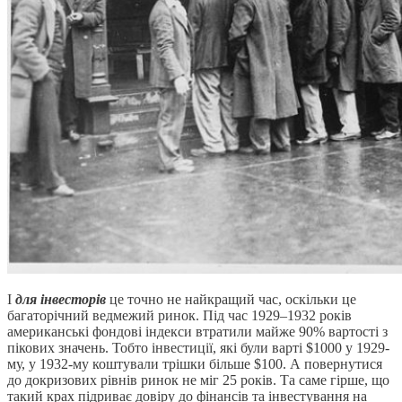
І
для інвесторів
це точно не найкращий час, оскільки це
багаторічний ведмежий ринок. Під час 1929–1932 років
американські фондові індекси втратили майже 90% вартості з
пікових значень. Тобто інвестиції, які були варті $1000 у 1929-
му, у 1932-му коштували трішки більше $100. А повернутися
до докризових рівнів ринок не міг 25 років. Та саме гірше, що
такий крах підриває довіру до фінансів та інвестування на