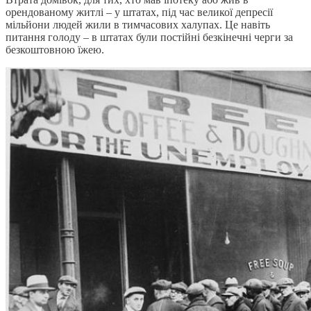
орендованому житлі – у штатах, під час великої депресії
мільйони людей жили в тимчасових халупах. Це навіть
питання голоду – в штатах були постійні безкінечні черги за
безкоштовною їжею.