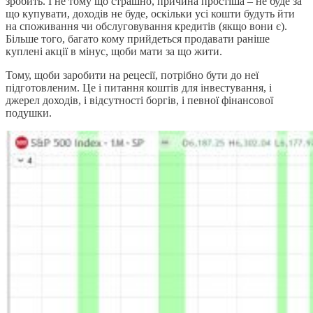
зробить. І не тому що страшно, причина простіша – не буде за
що купувати, доходів не буде, оскільки усі кошти будуть йти
на споживання чи обслуговування кредитів (якщо вони є).
Більше того, багато кому прийдеться продавати раніше
куплені акції в мінус, щоби мати за що жити.
Тому, щоби заробити на рецесії, потрібно бути до неї
підготовленим. Це і питання коштів для інвестування, і
джерел доходів, і відсутності боргів, і певної фінансової
подушки.