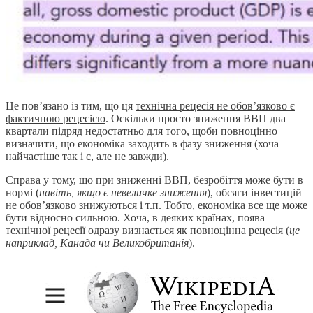
Це пов’язано із тим, що ця
технічна рецесія не обов’язково є
фактичною рецесією
. Оскільки просто зниження ВВП два
квартали підряд недостатньо для того, щоби повноцінно
визначити, що економіка заходить в фазу зниження (хоча
найчастіше так і є, але не завжди).
Справа у тому, що при зниженні ВВП, безробіття може бути в
нормі (
навіть, якщо є невеличке зниження
), обсяги інвестицій
не обов’язково знижуються і т.п. Тобто, економіка все ще може
бути відносно сильною. Хоча, в деяких країнах, поява
технічної рецесії одразу визнається як повноцінна рецесія (
це
наприклад, Канада чи Великобританія
).