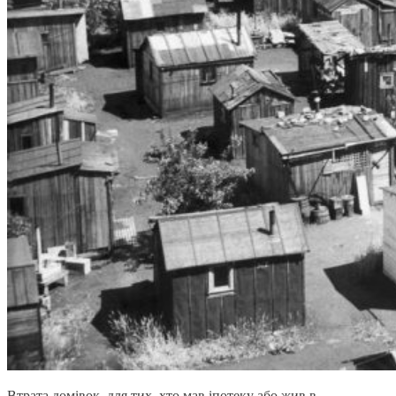
Втрата домівок, для тих, хто мав іпотеку або жив в