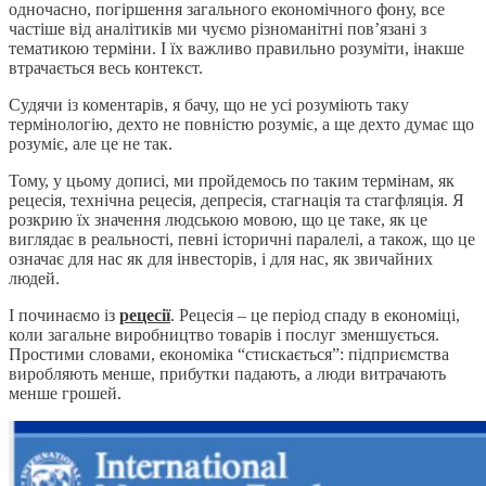
одночасно, погіршення загального економічного фону, все
частіше від аналітиків ми чуємо різноманітні пов’язані з
тематикою терміни. І їх важливо правильно розуміти, інакше
втрачається весь контекст.
Судячи із коментарів, я бачу, що не усі розуміють таку
термінологію, дехто не повністю розуміє, а ще дехто думає що
розуміє, але це не так.
Тому, у цьому дописі, ми пройдемось по таким термінам, як
рецесія, технічна рецесія, депресія, стагнація та стагфляція. Я
розкрию їх значення людською мовою, що це таке, як це
виглядає в реальності, певні історичні паралелі, а також, що це
означає для нас як для інвесторів, і для нас, як звичайних
людей.
І починаємо із
рецесії
. Рецесія – це період спаду в економіці,
коли загальне виробництво товарів і послуг зменшується.
Простими словами, економіка “стискається”: підприємства
виробляють менше, прибутки падають, а люди витрачають
менше грошей.