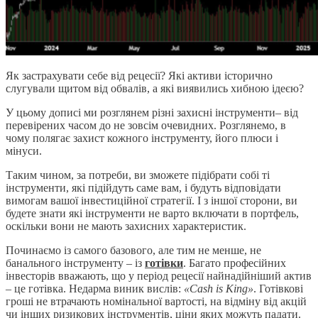
Як застрахувати себе від рецесії? Які активи історично
слугували щитом від обвалів, а які виявились хибною ідеєю?
У цьому дописі ми розглянем різні захисні інструменти– від
перевірених часом до не зовсім очевидних. Розглянемо, в
чому полягає захист кожного інструменту, його плюси і
мінуси.
Таким чином, за потреби, ви зможете підібрати собі ті
інструменти, які підійдуть саме вам, і будуть відповідати
вимогам вашої інвестиційної стратегії. І з іншої сторони, ви
будете знати які інструменти не варто включати в портфель,
оскільки вони не мають захисних характеристик.
Починаємо із самого базового, але тим не менше, не
банального інструменту – із
готівки
. Багато професійних
інвесторів вважають, що у період рецесії найнадійніший актив
– це готівка. Недарма виник вислів:
«Cash is King»
. Готівкові
гроші не втрачають номінальної вартості, на відміну від акцій
чи інших ризикових інструментів, ціни яких можуть падати.