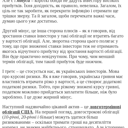
Але є і
мінуси
– короткі бонди не дадуть інвестору високих
прибутків. Їхня дохідність, як правило, невелика. Загалом, їх
ціль не так заробити, як перекрити інфляцію і отримати ще
трішки зверху. Та й загалом, щоби перечекати важкі часи,
думаю цього уже достатньо.
Другий мінус, це інша сторона плюсів – як я говорив, від
зростання ставки інвестори у такі облігації не втратять багато
у вартості облігації. Але, зворотна сторона цього полягає у
тому, що при зниженні ставки інвестори теж не отримають
якогось відчутного прибутку від зростання вартості облігації.
Він буде практично невідчутним. При чому, чим менший
термін облігації, тим такий прибуток буде нижчим.
І третє – це стосується нас, як українських інвесторів. Мова
про курсові ризики. Як я вже говорив, українська гривня має
властивість втрачати різко у вартості, а це створює додаткові
податкові ризики. Тобто, при різкому знижені курсу гривні,
податком можливо прийдеться заплатити більше, ніж було
зароблено. І це дуже жирний мінус.
Наступний надзвичайно цікавий актив – це
довготермінові
облігації США
. На перший погляд, довгострокові облігації
(
10-річні, 20-річні і більше
) можуть здатися більш
ризикованими – оскільки тримати гроші на десятиліття
наперед, не знаючи майбутнього, страшнувато. Але історично