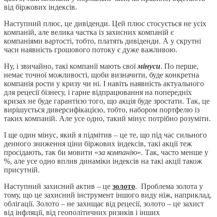
від біржових індексів.
Наступний плюс, це дивіденди. Цей плюс стосується не усіх
компаній, але велика частка із захисних компаній є
компаніями вартості, тобто, платять дивіденди. А у скрутні
часи наявність грошового потоку є дуже важливою.
Ну, і звичайно, такі компанії мають свої
мінуси
. По перше,
немає точної можливості, щоби визначити, буде конкретна
компанія рости у кризу чи ні. І навіть наявність актуального
для рецесії бізнесу, і гарне відпрацювання на попередніх
кризах не буде гарантією того, що акція буде зростати. Так, це
вирішується диверсифікацією, тобто, набором портфелю із
таких компаній. Але усе одно, такий мінус потрібно розуміти.
І ще один мінус, який я підмітив – це те, що під час сильного
денного зниження ціни біржових індексів, такі акції теж
просідають, так би мовити «
за компанію
». Так, часто менше у
%, але усе одно вплив динаміки індексів на такі акції також
присутній.
Наступний захисний актив – це
золото
. П
роблема золота у
тому, що це захисний інструмент іншого виду ніж, наприклад,
облігації. Золото – не захищає від рецесії, золото – це захист
від інфляції, від геополітичних ризиків і інших