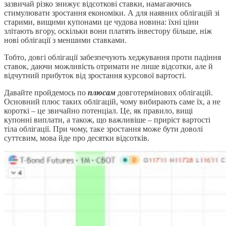
зазвичай різко знижує відсоткові ставки, намагаючись
стимулювати зростання економіки. А для наявних облігацій зі
старими, вищими купонами це чудова новина: їхні ціни
злітають вгору, оскільки вони платять інвестору більше, ніж
нові облігації з меншими ставками.
Тобто, довгі облігації забезпечують хеджування проти падіння
ставок, даючи можливість отримати не лише відсотки, але й
відчутний прибуток від зростання курсової вартості.
Давайте пройдемось по
плюсам
довготермінових облігацій.
Основний плюс таких облігацій, чому вибирають саме їх, а не
короткі – це звичайно потенціал. Це, як правило, вищі
купонні виплати, а також, що важливіше – приріст вартості
тіла облігації. При чому, таке зростання може бути доволі
суттєвим, мова йде про десятки відсотків.