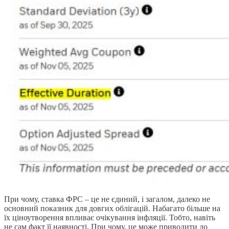
При чому, ставка ФРС – це не єдиний, і загалом, далеко не
основний показник для довгих облігацій. Набагато більше на
їх ціноутворення впливає очікування інфляції. Тобто, навіть
не сам факт її наявності. При чому, це може приводити до