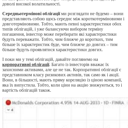
доволі високої волатильності.
Середньотермінові облігації
ми розглядати не будемо – вони
представляють собою щось середнє між короткотерміновими і
довготерміновими. Тобто, мають певні характеристики обох
типів облігацій, і уже балансуючи вибором терміну
погашення, інвестор може перебирати які характеристики
будуть переважати. Тобто, чим ближче до коротких, тим
більше їх характеристик буде, чим ближче до довгих – тим
більше будуть проявлятися характеристики довгих.
І поки ми у темі облігацій, давайте поглянемо на
корпоративні облігації
. Багато із інвесторів вважає їх
захисними активами, але це не так. Корпоративні облігації є
представником класу ризикових активів, так само як і акції.
Вони, в більшості, мають пряму кореляцію із ціною компанії,
яка їх випустила. Тобто, коли ціни на акцію знижуються, то і
вартість облігацій також.