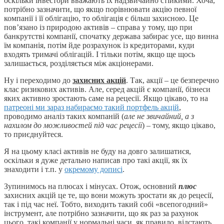
оскільки інвестори вважають їх надзвичайно стійкими. Хоча,
потрібно зазначити, що якщо порівнювати акцію певної
компанії і її облігацію, то облігація є більш захисною. Це
пов’язано із природою активів – справа у тому, що при
банкрутстві компанії, спочатку держава забирає усе, що винна
їм компанія, потім йде розрахунок із кредиторами, куди
входять тримачі облігацій. І тільки потім, якщо ще щось
залишається, розділяється між акціонерами.
Ну і переходимо до
захисних акцій
. Так, акції – це безперечно
клас ризикових активів. Але, серед акцій є компанії, бізнеси
яких активно зростають саме на рецесії. Якщо цікаво, то на
патреоні ми зараз набираємо такий портфель акцій
,
проводимо аналіз таких компаній (
але не звичайний, а з
нахилом до можливостей під час рецесії
) – тому, якщо цікаво,
то приєднуйтеся.
Я на цьому класі активів не буду на довго залишатися,
оскільки я дуже детально написав про такі акції, як їх
знаходити і т.п. у
окремому дописі
.
Зупинимось на плюсах і мінусах. Отож, основний
плюс
захисних акцій це те, що вони можуть зростати як до рецесії,
так і під час неї. Тобто, виходить такий собі «всепогодний»
інструмент, але потрібно зазначити, що як раз за рахунок
цього, такі компанії у нормальні часи, як правило, відстають