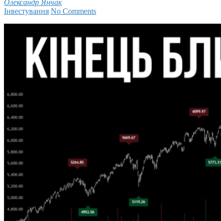
Олександр Янчак
Інвестування
No Comments