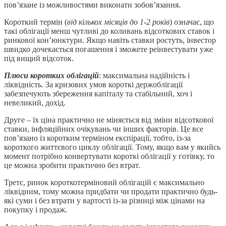
пов’язане із можливостями виконати зобов’язання.
Короткий термін (
від кількох місяців до 1-2 років
) означає, що
такі облігації менш чутливі до коливань відсоткових ставок і
ринкової кон’юнктури. Якщо навіть ставки ростуть, інвестор
швидко дочекається погашення і зможете реінвестувати уже
під вищий відсоток.
Плюси коротких облігацій
: максимальна надійність і
ліквідність. За кризових умов короткі держоблігації
забезпечують збереження капіталу та стабільний, хоч і
невеликий, дохід.
Друге – їх ціна практично не міняється від зміни відсоткової
ставки, інфляційних очікувань чи інших факторів. Це все
пов’язано із коротким терміном експірації, тобто, із-за
короткого життєвого циклу облігації. Тому, якщо вам у якийсь
момент потрібно конвертувати короткі облігації у готівку, то
це можна зробити практично без втрат.
Третє, ринок короткотерміновий облігацій є максимально
ліквідним, тому можна придбати чи продати практично будь-
які суми і без втрати у вартості із-за різниці між цінами на
покупку і продаж.