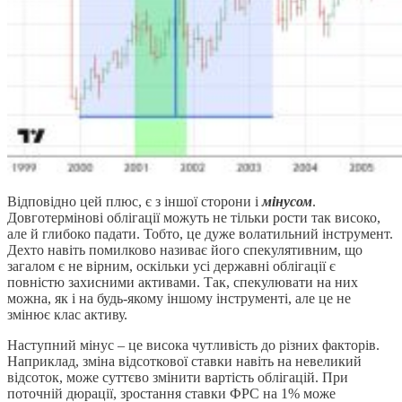
Відповідно цей плюс, є з іншої сторони і
мінусом
.
Довготермінові облігації можуть не тільки рости так високо,
але й глибоко падати. Тобто, це дуже волатильний інструмент.
Дехто навіть помилково називає його спекулятивним, що
загалом є не вірним, оскільки усі державні облігації є
повністю захисними активами. Так, спекулювати на них
можна, як і на будь-якому іншому інструменті, але це не
змінює клас активу.
Наступний мінус – це висока чутливість до різних факторів.
Наприклад, зміна відсоткової ставки навіть на невеликий
відсоток, може суттєво змінити вартість облігацій. При
поточній дюрації, зростання ставки ФРС на 1% може