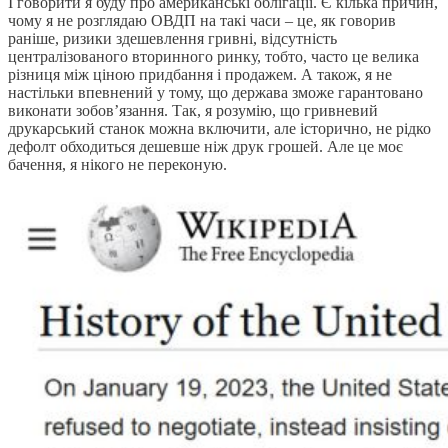
І говорити я буду про американські облігації. Є кілька причин,
чому я не розглядаю ОВДП на такі часи – це, як говорив
раніше, ризики здешевлення гривні, відсутність
централізованого вторинного ринку, тобто, часто це велика
різниця між ціною придбання і продажем. А також, я не
настільки впевнений у тому, що держава зможе гарантовано
виконати зобов’язання. Так, я розумію, що гривневий
друкарський станок можна включити, але історично, не рідко
дефолт обходиться дешевше ніж друк грошей. Але це моє
бачення, я нікого не переконую.