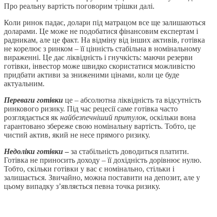
Про реальну вартість поговорим трішки далі.
Коли ринок падає, долари під матрацом все ще залишаються
доларами. Це може не подобатися фінансовим експертам і
радникам, але це факт. На відміну від інших активів, готівка
не корелює з ринком – її цінність стабільна в номінальному
вираженні. Це дає ліквідність і гнучкість: маючи резерви
готівки, інвестор може швидко скористатися можливістю
придбати активи за зниженими цінами, коли це буде
актуальним.
Переваги готівки
це – абсолютна ліквідність та відсутність
ринкового ризику. Під час рецесії саме готівка часто
розглядається як
найбезпечніший притулок
, оскільки вона
гарантовано збереже свою номінальну вартість. Тобто, це
чистий актив, який не несе прямого ризику.
Недоліки готівки
–
за стабільність доводиться платити.
Готівка не приносить доходу – її дохідність дорівнює нулю.
Тобто, скільки готівки у вас є номінально, стільки і
залишається. Звичайно, можна поставити на депозит, але у
цьому випадку з’являється певна точка ризику.