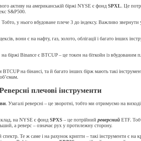
ового активу на американській біржі NYSE є фонд
SPXL
. Це пот
декс S&P500.
. Тобто, у нього вбудоване плече 3 до індексу. Важливо звернути
ексів, вони є на нафту, газ, золото, облігації і багато інших інс
а біржі Binance є BTCUP – це токен на біткойн із вбудованим пле
 BTCUP на бінансі, та й багато інших бірж мають такі інструмен
об’ємам.
Реверсні плечові інструменти
иви
. Узагалі реверсні – це зворотні, тобто ми отримуємо на виход
риклад, на NYSE є фонд
SPXS
– це потрійний
реверсний
ETF. Тоб
льший, а реверс – означає рух у протилежну сторону.
спектр. Те ж саме і на рахунок крипти – такі інструменти є на к