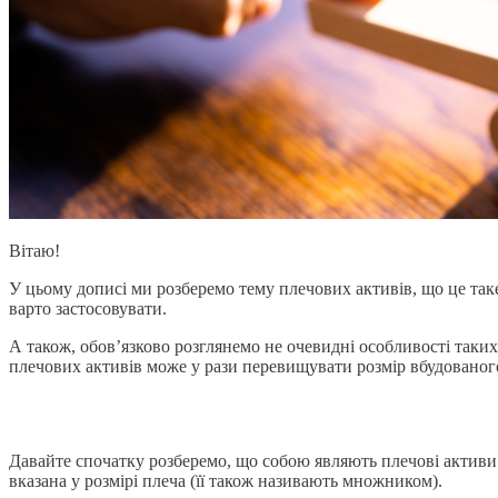
Вітаю!
У цьому дописі ми розберемо тему плечових активів, що це таке 
варто застосовувати.
А також, обов’язково розглянемо не очевидні особливості таких 
плечових активів може у рази перевищувати розмір вбудованог
Давайте спочатку розберемо, що собою являють плечові активи
вказана у розмірі плеча (її також називають множником).