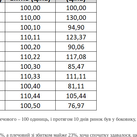
лечового – 100 одиниць, і протягом 10 днів ринок був у боковику,
5%, а плечовий зі збитком майже 23%, хоча спочатку здавалося, щ