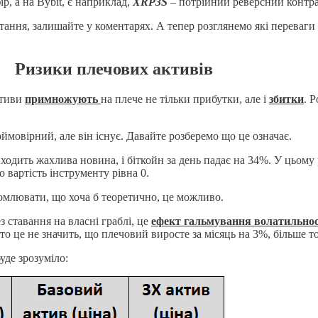
р, а на Bybit, є наприклад,
XRP3S
– потрійний реверсний контра
ння, залишайте у коментарях. А тепер розглянемо які переваги д
Ризики плечових активів
ктиви
примножують
на плече не тільки прибутки, але і
збитки
. 
ймовірний, але він існує. Давайте розберемо що це означає.
ходить жахлива новина, і біткойн за день падає на 34%. У цьому 
 вартість інструменту рівна 0.
омлювати, що хоча б теоретично, це можливо.
 ставання на власні граблі, це
ефект гальмування волатильнос
, то це не значить, що плечовий виросте за місяць на 3%, більше 
уде зрозуміло: