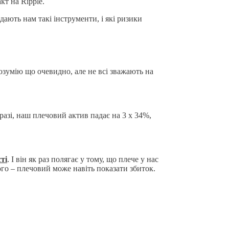
кт на Ripple.
ають нам такі інструменти, і які ризики
Розумію що очевидно, але не всі зважають на
разі, наш плечовий актив падає на 3 х 34%,
ті
. І він як раз полягає у тому, що плече у нас
того – плечовий може навіть показати збиток.