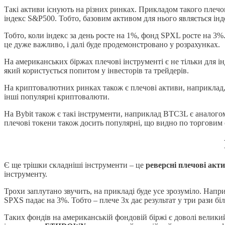
Такі активи існують на різних ринках. Прикладом такого плеч
індекс S&P500. Тобто, базовим активом для нього являється ін
Тобто, коли індекс за день росте на 1%, фонд SPXL росте на 3%
це дуже важливо, і далі буде продемонстровано у розрахунках.
На американських біржах плечові інструменті є не тільки для інд
який користується попитом у інвесторів та трейдерів.
На криптовалютних ринках також є плечові активи, наприклад, н
інші популярні криптовалюти.
На Bybit також є такі інструменти, наприклад BTC3L є аналогом
плечові токени також досить популярні, що видно по торговим 
Є ще трішки складніші інструменти – це
реверсні плечові акт
інструменту.
Трохи заплутано звучить, на прикладі буде усе зрозуміло. Нап
SPXS падає на 3%. Тобто – плече 3х дає результат у три рази бі
Таких фондів на американській фондовій біржі є доволі великий 