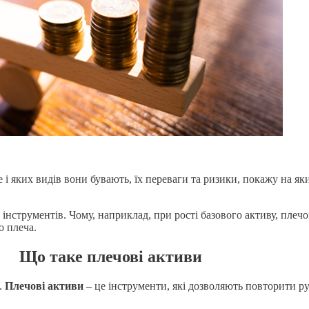
і яких видів вони бувають, їх переваги та ризики, покажу на яки
інструментів. Чому, наприклад, при рості базового активу, плечов
о плеча.
Що таке плечові активи
.
Плечові активи
– це інструменти, які дозволяють повторити рух