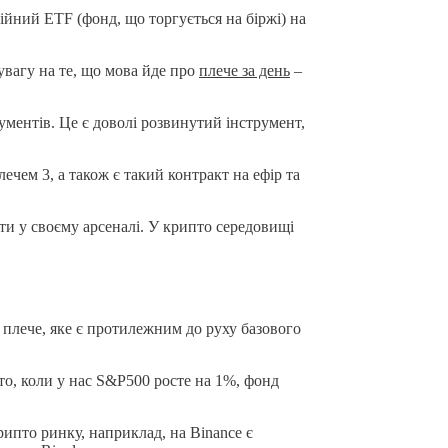
рійний ETF (фонд, що торгується на біржі) на
 увагу на те, що мова йде про
плече за день
–
трументів. Це є доволі розвинутий інструмент,
чем 3, а також є такий контракт на ефір та
ти у своєму арсеналі. У крипто середовищі
і плече, яке є протилежним до руху базового
то, коли у нас S&P500 росте на 1%, фонд
рипто ринку, наприклад, на Binance є