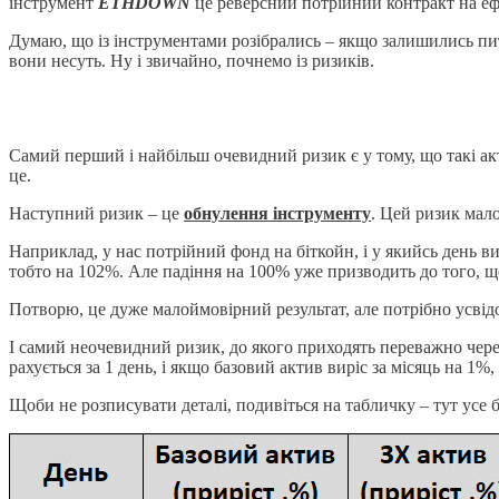
інструмент
ETHDOWN
це реверсний потрійний контракт на ефі
Думаю, що із інструментами розібрались – якщо залишились пита
вони несуть. Ну і звичайно, почнемо із ризиків.
Самий перший і найбільш очевидний ризик є у тому, що такі а
це.
Наступний ризик – це
обнулення інструменту
. Цей ризик мало
Наприклад, у нас потрійний фонд на біткойн, і у якийсь день ви
тобто на 102%. Але падіння на 100% уже призводить до того, що
Потворю, це дуже малоймовірний результат, але потрібно усвід
І самий неочевидний ризик, до якого приходять переважно через
рахується за 1 день, і якщо базовий актив виріс за місяць на 1%
Щоби не розписувати деталі, подивіться на табличку – тут усе б