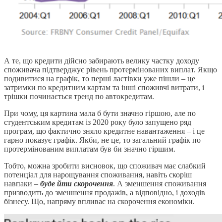
А те, що кредити дійсно забирають велику частку доходу
споживача підтверджує рівень протермінованих виплат. Якщо
подивитися на графік, то перші ластівки уже пішли – це
затримки по кредитним картам та інші споживчі витрати, і
трішки починається тренд по автокредитам.
При чому, ця картина мала б бути значно гіршою, але по
студентським кредитам із 2020 року було запущено ряд
програм, що фактично зняло кредитне навантаження – і це
гарно показує графік. Якби, не це, то загальний графік по
протермінованим виплатам був би значно гіршим.
Тобто, можна зробити висновок, що споживач має слабкий
потенціал для нарощування споживання, навіть скоріш
навпаки –
буде йти скорочення
. А зменшення споживання
призводить до зменшення продажів, а відповідно, і доходів
бізнесу. Що, напряму впливає на скорочення економіки.