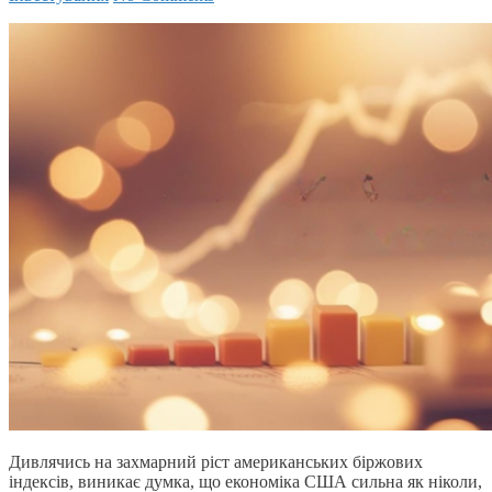
Дивлячись на захмарний ріст американських біржових
індексів, виникає думка, що економіка США сильна як ніколи,