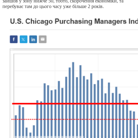
зайшов у зону нижче 50, тобто, скорочення економіки, та
перебуває там до цього часу уже більше 2 років.