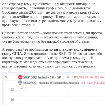
Але справа у тому, що очікування у більшості випадків
не
спрацьовують
, і поточний графік гарно це демонструє.
Особливо цікаві 2008 рік – це світова фінансова криза і 2020
рік – пандемійне падіння ринку. Ці періоди гарно показують,
що очікування ставки та реальність можуть бути направлені у
протилежні сторони.
Це пояснюється просто – коли починається рецесія, чи просто
глибока криза, тоді починається економічне стимулювання,
яке не буде ефективним
без низької відсоткової ставки
.
А тепер давайте пройдемося по
загальному економічному
стану США
. Якщо подивитися на ВВП США, то загалом, він
показує, що усе прекрасно. Але проблема у тому, що цей
індикатор не має жодного випереджувального значення,
навіть поточний стан економіки цей індикатор не показує.