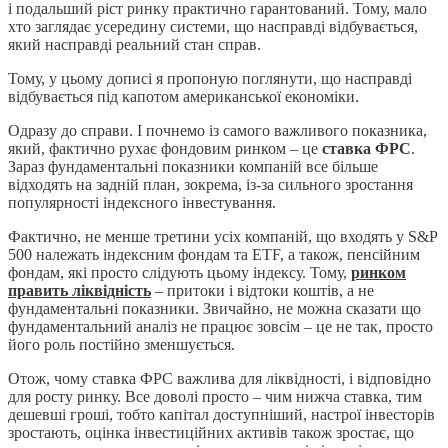
і подальший ріст ринку практично гарантований. Тому, мало
хто заглядає усередину системи, що насправді відбувається,
який насправді реальний стан справ.
Тому, у цьому дописі я пропоную поглянути, що насправді
відбувається під капотом американської економіки.
Одразу до справи. І почнемо із самого важливого показника,
який, фактично рухає фондовим ринком – це
ставка ФРС
.
Зараз фундаментальні показники компаній все більше
відходять на задній план, зокрема, із-за сильного зростання
популярності індексного інвестування.
Фактично, не менше третини усіх компаній, що входять у S&P
500 належать індексним фондам та ETF, а також, пенсійним
фондам, які просто слідують цьому індексу. Тому,
ринком
править ліквідність
– притоки і відтоки коштів, а не
фундаментальні показники. Звичайно, не можна сказати що
фундаментальний аналіз не працює зовсім – це не так, просто
його роль постійно зменшується.
Отож, чому ставка ФРС важлива для ліквідності, і відповідно
для росту ринку. Все доволі просто – чим нижча ставка, тим
дешевші гроші, тобто капітал доступніший, настрої інвесторів
зростають, оцінка інвестиційних активів також зростає, що