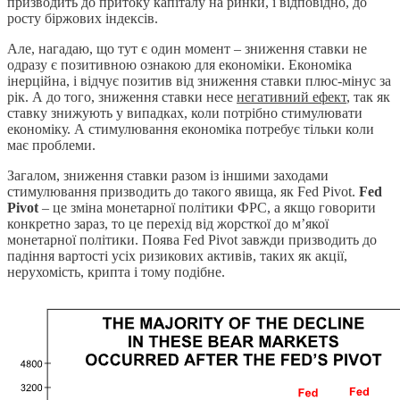
призводить до притоку капіталу на ринки, і відповідно, до
росту біржових індексів.
Але, нагадаю, що тут є один момент – зниження ставки не
одразу є позитивною ознакою для економіки. Економіка
інерційна, і відчує позитив від зниження ставки плюс-мінус за
рік. А до того, зниження ставки несе
негативний ефект
, так як
ставку знижують у випадках, коли потрібно стимулювати
економіку. А стимулювання економіка потребує тільки коли
має проблеми.
Загалом, зниження ставки разом із іншими заходами
стимулювання призводить до такого явища, як Fed Pivot.
Fed
Pivot
– це зміна монетарної політики ФРС, а якщо говорити
конкретно зараз, то це перехід від жорсткої до м’якої
монетарної політики. Поява Fed Pivot завжди призводить до
падіння вартості усіх ризикових активів, таких як акції,
нерухомість, крипта і тому подібне.