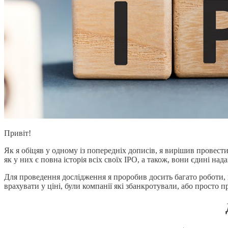
Привіт!
Як я обіцяв у одному із попередніх дописів, я вирішив провести
як у них є повна історія всіх своїх IPO, а також, вони єдині над
Для проведення дослідження я проробив досить багато роботи, пр
врахувати у ціні, були компанії які збанкротували, або просто 