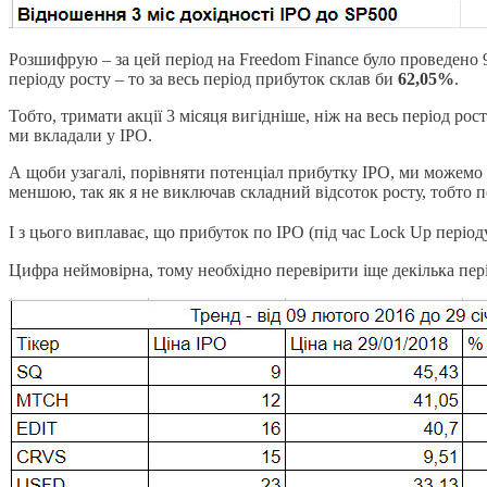
Розшифрую – за цей період на Freedom Finance було проведено 
періоду росту – то за весь період прибуток склав би
62,05%
.
Тобто, тримати акції 3 місяця вигідніше, ніж на весь період ро
ми вкладали у IPO.
А щоби узагалі, порівняти потенціал прибутку IPO, ми можемо в
меншою, так як я не виключав складний відсоток росту, тобто по
І з цього виплаває, що прибуток по IPO (під час Lock Up пері
Цифра неймовірна, тому необхідно перевірити іще декілька пері