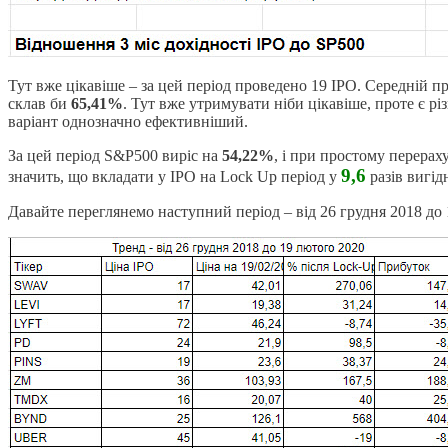
Тут вже цікавіше – за цей період проведено 19 IPO. Середній 
склав би
65,41%
. Тут вже утримувати ніби цікавіше, проте є р
варіант однозначно ефективніший.
За цей період S&P500 виріс на
54,22%
, і при простому перерах
9,6
значить, що вкладати у IPO на Lock Up період у
разів вигід
Давайте переглянемо наступний період – від 26 грудня 2018 до 