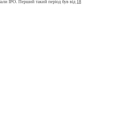
ціали IPO. Перший такий період був від
18