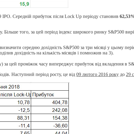
9 IPO. Середній прибуток після Lock Up періоду становив
62,53
сту. Більше того, за цей період індекс широкого ринку S&P500 вир
изначити середню дохідність S&P500 за три місяці у цьому період
ділив дохідність на кількість місяців і помножив на 3).
оду) за цей проміжок часу випереджує прибуток від вкладення в 
одів. Наступний період росту, це від
09 лютого 2016 року
до
29 