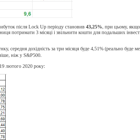
прибуток після Lock Up періоду становив
43,25%
, при цьому, якщо
ізниця потримати 3 місяці і звільнити кошти для подальших інвес
унку, середня дохідність за три місяця буде 4,51% (реально буде 
ніше, ніж у S&P500.
19 лютого 2020 року: