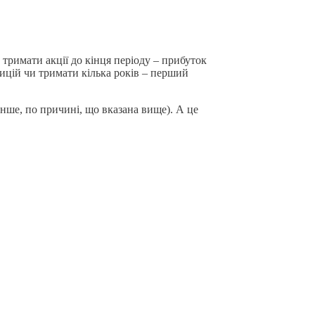
 тримати акції до кінця періоду – прибуток
тицій чи тримати кілька років – перший
менше, по причині, що вказана вище). А це