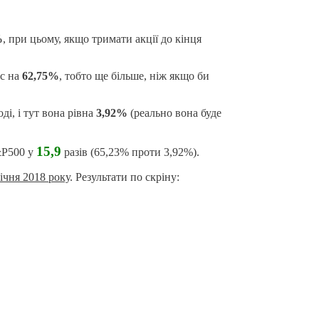
%
, при цьому, якщо тримати акції до кінця
іс на
62,75%
, тобто ще більше, ніж якщо би
і, і тут вона рівна
3,92%
(реально вона буде
15,9
S&P500 у
разів (65,23% проти 3,92%).
січня 2018 року
. Результати по скріну: