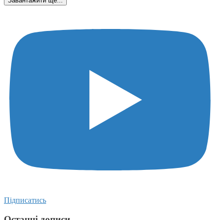
Завантажити ще...
Підписатись
Останні дописи