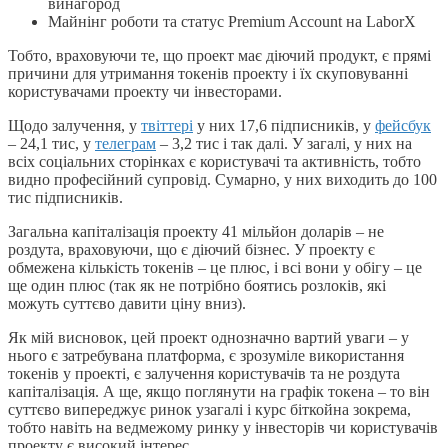
винагород
Майнінг роботи та статус Premium Account на LaborX
Тобто, враховуючи те, що проект має діючий продукт, є прямі
причини для утримання токенів проекту і їх скуповуванні
користувачами проекту чи інвесторами.
Щодо залучення, у
твіттері
у них 17,6 підписників, у
фейсбук
– 24,1 тис, у
телеграм
– 3,2 тис і так далі. У загалі, у них на
всіх соціальних сторінках є користувачі та активність, тобто
видно професійний супровід. Сумарно, у них виходить до 100
тис підписників.
Загальна капіталізація проекту 41 мільйон доларів – не
роздута, враховуючи, що є діючий бізнес. У проекту є
обмежена кількість токенів – це плюс, і всі вони у обігу – це
ще один плюс (так як не потрібно боятись розлоків, які
можуть суттєво давити ціну вниз).
Як мій висновок, цей проект однозначно вартий уваги – у
нього є затребувана платформа, є зрозуміле використання
токенів у проекті, є залучення користувачів та не роздута
капіталізація. А ще, якщо поглянути на графік токена – то він
суттєво випереджує ринок узагалі і курс біткойна зокрема,
тобто навіть на ведмежому ринку у інвесторів чи користувачів
проекту є високий інтерес.