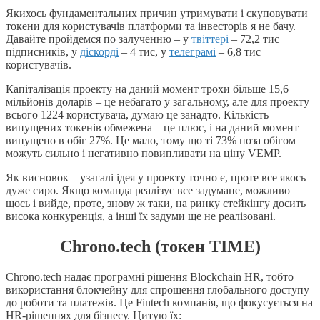
Якихось фундаментальних причин утримувати і скуповувати
токени для користувачів платформи та інвесторів я не бачу.
Давайте пройдемся по залученню – у
твіттері
– 72,2 тис
підписників, у
діскорді
– 4 тис, у
телеграмі
– 6,8 тис
користувачів.
Капіталізація проекту на даний момент трохи більше 15,6
мільйонів доларів – це небагато у загальному, але для проекту
всього 1224 користувача, думаю це занадто. Кількість
випущених токенів обмежена – це плюс, і на даний момент
випущено в обіг 27%. Це мало, тому що ті 73% поза обігом
можуть сильно і негативно повипливати на ціну VEMP.
Як висновок – узагалі ідея у проекту точно є, проте все якось
дуже сиро. Якщо команда реалізує все задумане, можливо
щось і вийде, проте, знову ж таки, на ринку стейкінгу досить
висока конкуренція, а інші їх задуми ще не реалізовані.
Chrono.tech (токен TIME)
Chrono.tech надає програмні рішення Blockchain HR, тобто
використання блокчейну для спрощення глобального доступу
до роботи та платежів. Це Fintech компанія, що фокусується на
HR-рішеннях для бізнесу. Цитую їх: