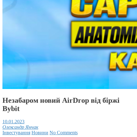
Незабаром новий AirDrop від біржі
Bybit
10.01.2023
Олександр Янчак
Інвестування
Новини
No Comments