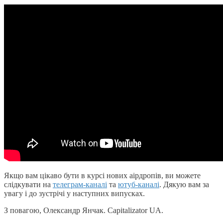
Якщо вам цікаво бути в курсі нових аірдропів, ви можете
слідкувати на
телеграм-каналі
та
ютуб-каналі
. Дякую вам за
увагу і до зустрічі у наступних випусках.
З повагою, Олександр Янчак. Capitalizator UA.