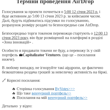
Терміни проведення AirDrop
Голосування за проекти почнеться о
5:00 12 січня 2023 р.
і
буде активним до 5:00 13 січня 2023 р. за київським часом.
Далі, будуть підбиватись підсумки по голосуванню,
розрахунок розміру роздачі та безпосередньо сам AirDrop.
Безпосередньо торги токеном переможця стартують о
12:00 13
січня 2023 року
, він буде розміщений на платформі в розділі
«Зона інновацій» .
Особисто я продавати токени не буду, а перевожу їх у свій
портфель 💼
Capitalizator Ventures
. (що це – посилання
нижче).
В любому випадку, не ігноруйте такі аірдропи, це фактично
безкоштовна роздача грошей за невеличку активність на біржі.
🔗 Корисні посилання:
🔥 Сторінка голосування
ByVotes>>>
🔥 Що таке
венчурний портфель>>
🔥 Посилання на мій
венчурний портфель>>
Детально у відео: