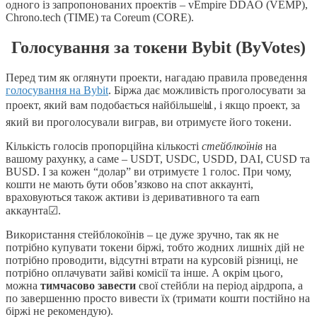
одного із запропонованих проектів – vEmpire DDAO (VEMP),
Chrono.tech (TIME) та Coreum (CORE).
Голосування за токени Bybit (ByVotes)
Перед тим як оглянути проекти, нагадаю правила проведення
голосування на Bybit
. Біржа дає можливість проголосувати за
проект, який вам подобається найбільше📊, і якщо проект, за
який ви проголосували виграв, ви отримуєте його токени.
Кількість голосів пропорційна кількості
стейблкоїнів
на
вашому рахунку, а саме – USDT, USDC, USDD, DAI, CUSD та
BUSD. І за кожен “долар” ви отримуєте 1 голос. При чому,
кошти не мають бути обов’язково на спот аккаунті,
враховуються також активи із деривативного та earn
аккаунта☑.
Використання стейблокоїнів – це дуже зручно, так як не
потрібно купувати токени біржі, тобто жодних лишніх дій не
потрібно проводити, відсутні втрати на курсовій різниці, не
потрібно оплачувати зайві комісії та інше. А окрім цього,
можна
тимчасово завести
свої стейбли на період аірдропа, а
по завершенню просто вивести їх (тримати кошти постійно на
біржі не рекомендую).