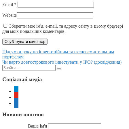
Email
*
Website
Зберегти моє ім'я, e-mail, та адресу сайту в цьому браузері
для моїх подальших коментарів.
Posts
Підсумки року по інвестиційним та експереминтальним
портфелям
navigation
Чи варто довгострокового інвестувати у IPO? (дослідження)
Пошук:
Соціальні медіа
telegram
youtube
rss
Новини поштою
Ваше Ім'я