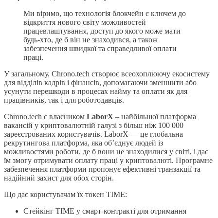
Ми віримо, що технологія блокчейн є ключем до
відкриття нового світу можливостей
працевлаштування, доступ до якого може мати
будь-хто, де б він не знаходився, а також
забезпечення швидкої та справедливої оплати
праці.
У загальному, Chrono.tech створює всеохоплюючу екосистему
для відділів кадрів і фінансів, допомагаючи зменшити або
усунути перешкоди в процесах найму та оплати як для
працівників, так і для роботодавців.
Chrono.tech є власником
LaborX
– найбільшої платформа
вакансій у криптовалютній галузі з більш ніж 100 000
зареєстрованих користувачів. LaborX — це глобальна
рекрутингова платформа, яка об’єднує людей із
можливостями роботи, де б вони не знаходилися у світі, і дає
їм змогу отримувати оплату праці у криптовалюті. Програмне
забезпечення платформи пропонує ефективні транзакції та
надійний захист для обох сторін.
Що дає користувачам їх токен TIME:
Стейкінг TIME у смарт-контракті для отримання