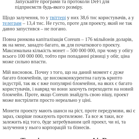
Запускайте програми та протоколи DeFi для
підприємств будь-якого розміру.
Щодо залучення, то у
твіттері
у них 38,6 тис користувачів, а у
телеграм
– 13,4 тис. Не густо, проте для проекту, який не так
давно запустився – не погано.
Повна ринкова капіталізація Coreum – 176 мільйонів доларів,
як на мене, занадто багато, як для початкового проекту.
Максимальна кількість монет – 500 000 000, при чому у обігу
всього 100 000 000, тобто при попаданні різниці у обіг, ціна
може сильно впасти.
Мій висновок. Почну з того, що на даний момент є дуже
багато блокчейнів, це висококонкурентна галузь крипто
індустрії, так як є вже популярні блокчейни, на яких є багато
користувачів, і навряд чи вони захочуть переходити на новий
блокчейн. Проте, якщо Coreum знайдуть свою нішу, проект
може вистрілити просто нереально у ціні.
Монети проекту мають шанси на ріст, проте передумови, які є
зараз, скоріше показують протилежне. Та все ж таки, все
залежить від того, буде затребуваним цей проект, чи ні, та
залучення у нього корпорацій та бізнесів.