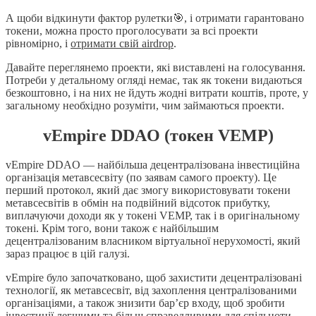
А щоби відкинути фактор рулетки🎯, і отримати гарантовано
токени, можна просто проголосувати за всі проекти
рівномірно, і
отримати свій airdrop
.
Давайте переглянемо проекти, які виставлені на голосування.
Потреби у детальному огляді немає, так як токени видаються
безкоштовно, і на них не йдуть жодні витрати коштів, проте, у
загальному необхідно розуміти, чим займаються проекти.
vEmpire DDAO (токен VEMP)
vEmpire DDAO — найбільша децентралізована інвестиційна
організація метавсесвіту (по заявам самого проекту). Це
перший протокол, який дає змогу використовувати токени
метавсесвітів в обмін на подвійний відсоток прибутку,
виплачуючи доходи як у токені VEMP, так і в оригінальному
токені. Крім того, вони також є найбільшим
децентралізованим власником віртуальної нерухомості, який
зараз працює в цій галузі.
vEmpire було започатковано, щоб захистити децентралізовані
технології, як метавсесвіт, від захоплення централізованими
організаціями, а також знизити бар’єр входу, щоб зробити
інвестиції легшими та більш справедливими для спільноти.