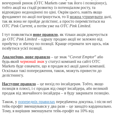
венчурний ринок (OTC Markets саме так його і позиціонує),
тобто акції на стадії розвитку із потенціалом росту, та
відповідно недооцінені по ціні. Окрім цього, навіть якщо
фундамент по акції погіршується, то її
можна утримувати
далі,
так як вона не пройде делістинг, а просто переміститься на
ОТС Pink Current
, а потім уже на
ОТС Pink Limited
.
І тут появляється
нове правило
, як тільки акція докочується
до
ОТС Pink Limited
– одразу продаю акції не залежно від
прибутку и збитку по позиції. Краще отримати хоч щось, ніж
позбутися усієї позиції.
Аналогічно, нове правило
– це знак “
Caveat Emptor
” або
будь-який
червоний знак
у статусі компанії на сайті OTC
Markets буде означати, що я продам всі акції даної компанії.
Оскільки такі попередження, також, можуть привести до
делістнингу.
Наступне правило
– це вихід по інсайдерам. Тобто, якщо
позиція в плюсі, і є продаж від смарт інсайдера, або великий
продаж від звичайного інсайдера – я буду закривати позицію.
Також, у
попередніх правилах
передбачена докупка, і після неї
тейк-профіт зменшувався у два рази – це занадто кардинально.
Тому, я вирішив зменшувати тейк-профіт на 10% від