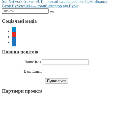
Posts
Sui Network (токен SUI) – новий Launchpool на біржі Binance
Bybit ByVotes #14 – новий airdprop від Bybit
navigation
Пошук:
Соціальні медіа
telegram
youtube
rss
Новини поштою
Ваше Ім'я
Ваш Email
Партнери проекта