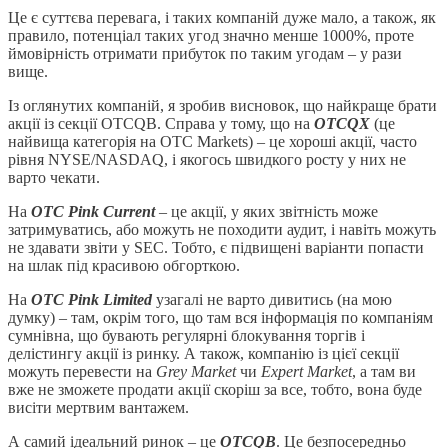
Це є суттєва перевага, і таких компаній дуже мало, а також, як
правило, потенціал таких угод значно менше 1000%, проте
ймовірність отримати прибуток по таким угодам – у рази
вище.
Із оглянутих компаній, я зробив висновок, що найкраще брати
акції із секції OTCQB. Справа у тому, що на
OTCQX
(це
найвища категорія на OTC Markets) – це хороші акції, часто
рівня NYSE/NASDAQ, і якогось швидкого росту у них не
варто чекати.
На
ОТС Pink Current
– це акції, у яких звітність може
затримуватись, або можуть не походити аудит, і навіть можуть
не здавати звіти у SEC. Тобто, є підвищені варіанти попасти
на шлак під красивою обгорткою.
На
ОТС Pink Limited
узагалі не варто дивитись (на мою
думку) – там, окрім того, що там вся інформація по компаніям
сумнівна, що бувають регулярні блокування торгів і
делістингу акції із ринку. А також, компанію із цієї секції
можуть перевести на
Grey Market
чи
Expert Market
, а там ви
вже не зможете продати акції скоріш за все, тобто, вона буде
висіти мертвим вантажем.
А самий ідеальний ринок – це
OTCQB
. Це безпосередньо