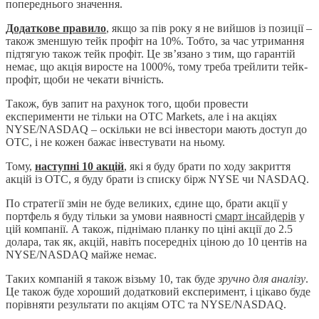
попереднього значення.
Додаткове правило
, якщо за пів року я не вийшов із позиції –
також зменшую тейк профіт на 10%. Тобто, за час утримання
підтягую також тейк профіт. Це зв’язано з тим, що гарантій
немає, що акція виросте на 1000%, тому треба трейлити тейк-
профіт, щоби не чекати вічність.
Також, був запит на рахунок того, щоби провести
експерименти не тільки на OTC Markets, але і на акціях
NYSE/NASDAQ – оскільки не всі інвестори мають доступ до
ОТС, і не кожен бажає інвестувати на ньому.
Тому,
наступні 10 акцій
, які я буду брати по ходу закриття
акцій із ОТС, я буду брати із списку бірж NYSE чи NASDAQ.
По стратегії змін не буде великих, єдине що, брати акції у
портфель я буду тільки за умови наявності
смарт інсайдерів
у
цій компанії. А також, піднімаю планку по ціні акції до 2.5
долара, так як, акцій, навіть посередніх ціною до 10 центів на
NYSE/NASDAQ майже немає.
Таких компаній я також візьму 10, так буде
зручно для аналізу
.
Це також буде хороший додатковий експеримент, і цікаво буде
порівняти результати по акціям ОТС та NYSE/NASDAQ.