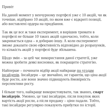
Привіт
На даний момент у венчурному портфелі уже є 10 акцій, чи як
точніше, відібрано 10 акцій, по яким вже є відкриті позиції,
або виставлені ордера на придбання.
Так як це все ж таки експеримент, я вирішив тримати в
портфелі не більше 10 таких акцій одночасно, тобто, коли
закривається одна – я добираю іншу. А коли експеримент
зможе доказати свою ефективність відповідно до розрахунків,
то кількість акцій у портфелі буде збільшена.
Щодо змін – за цей час використання даної стратегії, уже
можна зробити деякі висновки, як покращити стратегію.
Найперше – починати відбір акції найкраще
по угодам
інсайдерів
. Інсайдери – це звичайно, не гарантія, що ціна акції
буде рости, але вони значно підвищують ймовірність
перспективи росту.
І більше того, найкраще використовувати, так званих,
смарт
інсайдерів
. Умовно, це такі інсайдери, після покупок яких
вартість акції росли, а після продажу – ціни падали. Тобто,
такі інсайдери регулярно показують прибутки по історії.