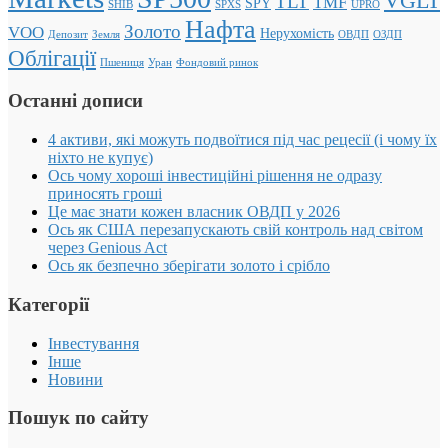
VGLT
TLT
TMF
SPY
SHIB
SPXS
UPRO
Нафта
Золото
VOO
Нерухомість
Депозит
Земля
ОВДП
ОЗДП
Облігації
Пшениця
Уран
Фондовий ринок
Останні дописи
4 активи, які можуть подвоїтися під час рецесії (і чому їх
ніхто не купує)
Ось чому хороші інвестиційні рішення не одразу
приносять гроші
Це має знати кожен власник ОВДП у 2026
Ось як США перезапускають свій контроль над світом
через Genious Act
Ось як безпечно зберігати золото і срібло
Категорії
Інвестування
Інше
Новини
Пошук по сайту