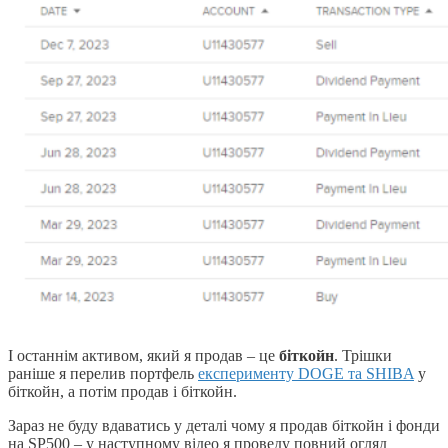
І останнім активом, який я продав – це
біткойн
. Трішки
раніше я перелив портфель
експерименту DOGE та SHIBA
у
біткойн, а потім продав і біткойн.
Зараз не буду вдаватись у деталі чому я продав біткойн і фонди
на SP500 – у наступному відео я проведу повний огляд