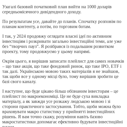
Узагалі базовий початковий план вийти на 1000 доларів
середньомісячного дивідендного доходу.
По результатам усе, давайте до планів. Спочатку розповім по
планам контенту, а потім, по торговим ботам.
І так, у 2024 продовжу оглядати власні ідеї по активним
інвестиціям і розкривати загально інвестиційні теми, але уже
без “творчих пауз”. Я розібрався із подальшим розвитком
проекту, тому продовжуємо у цьому напрямі.
Окрім цього, я вирішив записати плейлист для самих новачків
– що таке акція, що таке фондовий ринок, що таке IPO, ETF і
так далі. Українською мовою таких матеріалів я не знайшов,
так щоби все у одному місці було, тому вирішив зробити це
базі свого каналу.
І наступне, що буде цікаво більш обізнаним інвесторам – це
плейлист по макроекономіці. Це не буде суха викладка
матеріалу, а як завжди усе розкажу людською мовою і зі
сторони практичного застосування. Тобто, щоби можна було
враховувати макро статистику у прийнятті інвестиційних
рішень. Я вам точно скажу, розуміння навіть базово
макростатистики допомагає ефективно будувати інвестиційні
плани.