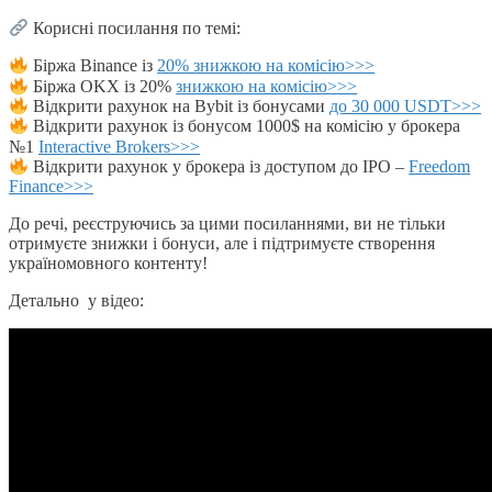
Корисні посилання по темі:
Біржа Binance із
20% знижкою на комісію>>>
Біржа OKX із 20%
знижкою на комісію>>>
Відкрити рахунок на Bybit із бонусами
до 30 000 USDT>>>
Відкрити рахунок із бонусом 1000$ на комісію у брокера
№1
Interactive Brokers>>>
Відкрити рахунок у брокера із доступом до IPO –
Freedom
Finance>>>
До речі, реєструючись за цими посиланнями, ви не тільки
отримуєте знижки і бонуси, але і підтримуєте створення
україномовного контенту!
Детально у відео: