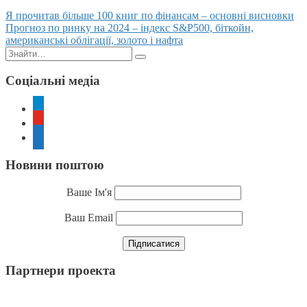
Posts
Я прочитав більше 100 книг по фінансам – основні висновки
Прогноз по ринку на 2024 – індекс S&P500, біткойн,
navigation
американські облігації, золото і нафта
Пошук:
Соціальні медіа
telegram
youtube
rss
Новини поштою
Ваше Ім'я
Ваш Email
Партнери проекта