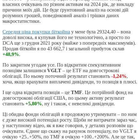
власних очікувань по різним активам на 2024 рік, де викладу
причини моїх дій. Це буде ґрунтовний аналіз на основі дій
розумних грошей, поведінковий аналіз і трішки даних
макростатистики.
Середня ціна покупки біткойна
у мене була 29324,40 – вона
доволі висока, я купував його не технологічно, а просто по
DCA ще з грудня 2021 року (майже з попередніх максимумів).
Продав біткойн я по 43 662,7 і загальний прибуток склав
+48,9%
.
По закритим угодам усе. По відкритим спекулятивним
позиціям залишився
VGLT
– це ETF на довгострокові
облігації. По ньому поточний результат становить
-1,24%
,
хоча, якщо врахувати виплачені дивіденди, то позиція в плюсі.
І ще одна відкрита позиція – це
TMF
. Це потрійний фонд на
довгострокові облігації США, по цьому активу результат
становить
+5,80%
, ну і також, є невеликі дивіденди.
Ці обидва фонди облігацій я продовжую утримувати – по ним
є дуже високий потенціал росту. Щоби не витрачати зараз час,
у наступному відео, як я вже говорив, у деталях розповім що
очікувати. Єдине що скажу на рахунок потенціалу, по VGLT я
очікую +25..+50%, по TMF я очікую +100..+200%. Але це так,