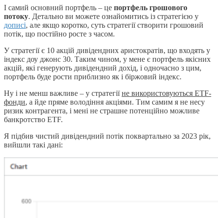
І самий основний портфель – це
портфель грошового
потоку
. Детально ви можете ознайомитись із стратегією у
дописі
, але якщо коротко, суть стратегії створити грошовий
потік, що постійно росте з часом.
У стратегії є 10 акцій дивідендних аристократів, що входять у
індекс доу джонс 30. Таким чином, у мене є портфель якісних
акцій, які генерують дивідендний дохід, і одночасно з цим,
портфель буде рости приблизно як і біржовий індекс.
Ну і не менш важливе – у стратегії
не використовуються ETF-
фонди
, а йде пряме володіння акціями. Тим самим я не несу
ризик контрагента, і мені не страшне потенційно можливе
банкротство ETF.
Я підбив чистий дивідендний потік поквартально за 2023 рік,
вийшли такі дані: