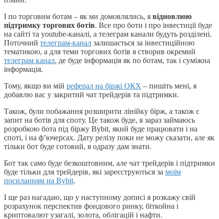
І по торговим ботам – як ми домовлялись, я
відновлюю
підтримку торгових ботів
. Все про боти і про інвестиції буде
на сайті та youtube-каналі, а телеграм канали будуть розділені.
Поточний
телеграм-канал
залишається за інвестиційною
тематикою, а для теми торгових ботів я створив окремий
телеграм канал
, де буде інформація як по ботам, так і суміжна
інформація.
Тому, якщо ви мій
реферал на біржі ОКХ
– пишіть мені, я
добавлю вас у закритий чат трейдерів та підтримки.
Також, були побажання розширити лінійку бірж, а також є
запит на ботів для споту. Це також буде, я зараз займаюсь
розробкою бота під біржу Bybit, який буде працювати і на
споті, і на ф’ючерсах. Дату релізу поки не можу сказати, але як
тільки бот буде готовий, я одразу дам знати.
Бот так само буде безкоштовним, але чат трейдерів і підтримки
буде тільки для трейдерів, які зареєструються за
моїм
посиланням на Bybit
.
І ще раз нагадаю, що у наступному дописі я розкажу свій
розрахунок перспектив фондового ринку, біткойна і
криптовалют узагалі, золота, облігацій і нафти.