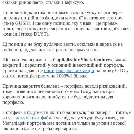
скільки ринок дасть, стільки і зафіксую.
По новим відкритим позиціям я взяв покупку нафти через
покупку потрійного фонду на компанії нафтового сектору
(тікер GUSH). І ще одну позицію яку я взяв – це продаж
золота через покупку реверсного фонду на золотовидобуваючі
компанії (тікер DUST).
Ці позиції я не буду публічно вести, оскільки відкрив їх не
публічно, під час паузи. Просто інформую вас.
Ще один експеримент –
Capitalizator Stock Ventures
, також
закритий і перелитий у основний інвестиційний портфель.
Трішки нагадаю, це
портфель дешевих акцій
на ринку OTC у
яких є потенціал росту на 1000% і більше.
Причина закриття банальна – портфель доволі ризикований,
тому я взяв його невеликим об’ємом. Тому, навіть при
хороших показниках, прибуток не буде відчутним для
портфелю.
Портфель я буду вести як то говориться, “на папері” – тобто, є
в
гугл документах файл
, і час від часу я туди буду заглядати.
Узагалі цей портфель має потенціал тільки за умови високої
ліквідності, але це треба перевірити.